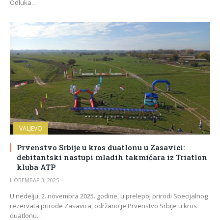
Odluka…
VALJEVO
Prvenstvo Srbije u kros duatlonu u Zasavici:
debitantski nastupi mladih takmičara iz Triatlon
kluba ATP
НОВЕМБАР 3, 2025
U nedelju, 2. novembra 2025. godine, u prelepoj prirodi Specijalnog
rezervata prirode Zasavica, održano je Prvenstvo Srbije u kros
duatlonu.…