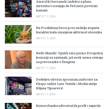
Američki berzanski indeksi u plusu,
investitori ocenjuju da Fed neće povećati
kamate
АВГУСТ 7, 2026
Na Produktnoj berzi prvu nedelju avgusta
karakterisala smanjena aktivnost učesnika
АВГУСТ 7, 2026
Neđo Mandić: Uputili smo pismo Evropskoj
komisiji za sastanak, još uvek nema rešenja
za prevoznike u Šengenu
АВГУСТ 7, 2026
Dodeljen okvirni sporazum,uniforme za
Ekspo radiće Luss Textile i Modni atelje
Biljana Tipsarević
АВГУСТ 7, 2026
Komercbanka udvostručila profit i najavila