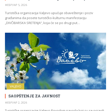
ФЕБРУАР 5, 2026
Turistička organizacija Valjevo upućuje obaveštenje i poziv
građanima da posete turističko-kulturnu manifestaciju
„DIVČIBARSKA SRETENJA“, koja će se po drugi put…
VALJEVO
SAOPŠTENJE ZA JAVNOST
ФЕБРУАР 2, 2026
Turističke organizacije Valjevo Povodom navoda koji su se pojavili