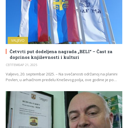
VALJEVO
Četvrti put dodeljena nagrada „BELI“ – Čast za
doprinos književnosti i kulturi
СЕПТЕМБАР 21, 2025
Valjevo, 20. septembar 2025. – Na svečanosti održanoj na planini
Povlen, u arhaičnom predelu Kneševog polja, ove godine je po…