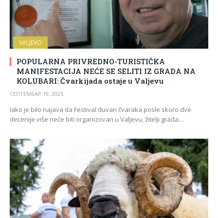
VALJEVO
POPULARNA PRIVREDNO-TURISTIČKA
MANIFESTACIJA NEĆE SE SELITI IZ GRADA NA
KOLUBARI: Čvarkijada ostaje u Valjevu
СЕПТЕМБАР 19, 2025
Iako je bilo najava da Festival duvan čvaraka posle skoro dve
decenije više neće biti organizovan u Valjevu, žitelji grada…