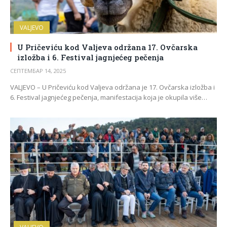
VALJEVO
U Pričeviću kod Valjeva održana 17. Ovčarska
izložba i 6. Festival jagnjećeg pečenja
СЕПТЕМБАР 14, 2025
VALJEVO – U Pričeviću kod Valjeva održana je 17. Ovčarska izložba i
6. Festival jagnjećeg pečenja, manifestacija koja je okupila više…