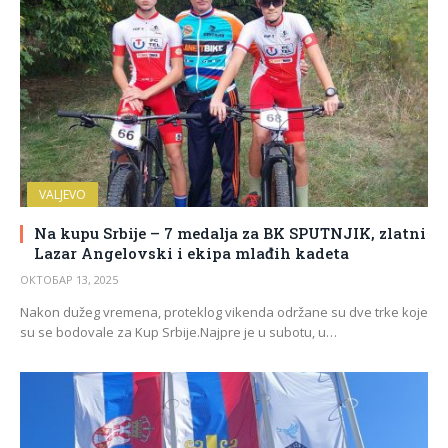
VALJEVO
Na kupu Srbije – 7 medalja za BK SPUTNJIK, zlatni
Lazar Angelovski i ekipa mlađih kadeta
ОКТОБАР 13, 2025
Nakon dužeg vremena, proteklog vikenda održane su dve trke koje
su se bodovale za Kup Srbije.Najpre je u subotu, u…