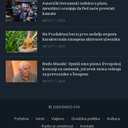
Američki berzanski indeksi u plusu,
investitori ocenjuju da Fed neće povećati
kamate
АВГУСТ 7, 2026
Na Produktnoj berzi prvu nedelju avgusta
karakterisala smanjena aktivnost učesnika
АВГУСТ 7, 2026
Neđo Mandić: Uputili smo pismo Evropskoj
komisiji za sastanak, još uvek nema rešenja
za prevoznike u Šengenu
АВГУСТ 7, 2026
© 2026 RADIO 014
Početna
Vesti
Valjevo
Gradska politika
Kultura
Radio je umetnost
Kontakt