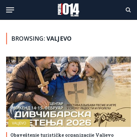
BROWSING:
VALJEVO
VALJEVO
Obaveštenje turističke organizacije Valjevo