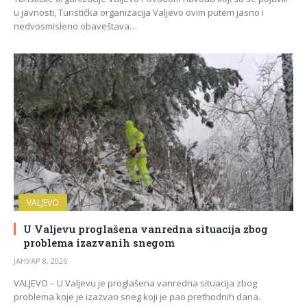
u javnosti, Turistička organizacija Valjevo ovim putem jasno i
nedvosmisleno obaveštava…
VALJEVO
U Valjevu proglašena vanredna situacija zbog
problema izazvanih snegom
ЈАНУАР 8, 2026
VALJEVO – U Valjevu je proglašena vanredna situacija zbog
problema koje je izazvao sneg koji je pao prethodnih dana.