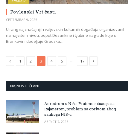
VALJEVO
Povlenski Vrt časti
СЕПТЕМБАР 9, 2025
U rang najznačajnijih valjevskih kulturnih događaja organizovanih
na najvišem nivou, poput Desankine i Ljubine nagrade koje u
Brankovini dodeljuje Gradska…
Previous
Next
…
1
2
3
4
5
17
NAJNOVIJI ČLANCI
Aerodrom u Nišu: Pratimo situaciju sa
Rajanerom, problem sa gorivom zbog
sankcija NIS-u
АВГУСТ 7, 2026