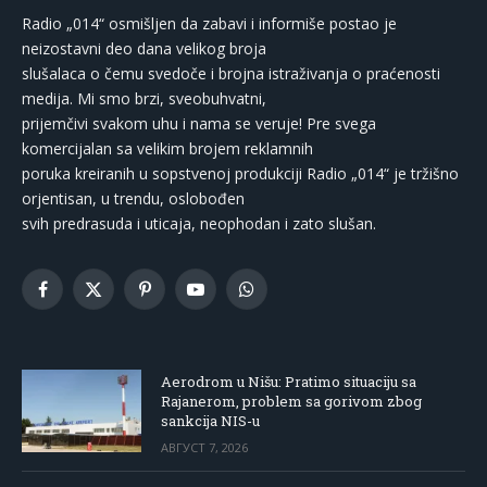
Radio „014“ osmišljen da zabavi i informiše postao je
neizostavni deo dana velikog broja
slušalaca o čemu svedoče i brojna istraživanja o praćenosti
medija. Mi smo brzi, sveobuhvatni,
prijemčivi svakom uhu i nama se veruje! Pre svega
komercijalan sa velikim brojem reklamnih
poruka kreiranih u sopstvenoj produkciji Radio „014“ je tržišno
orjentisan, u trendu, oslobođen
svih predrasuda i uticaja, neophodan i zato slušan.
Facebook
X
Pinterest
YouTube
WhatsApp
(Twitter)
Aerodrom u Nišu: Pratimo situaciju sa
Rajanerom, problem sa gorivom zbog
sankcija NIS-u
АВГУСТ 7, 2026