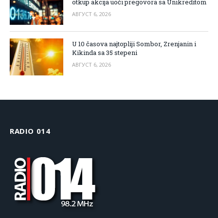
otkup akcija uoči pregovora sa Unikreditom
АВГУСТ 6, 2026
U 10 časova najtopliji Sombor, Zrenjanin i
Kikinda sa 35 stepeni
АВГУСТ 6, 2026
RADIO 014