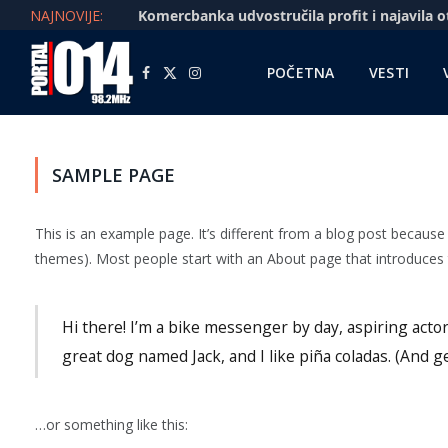
NAJNOVIJE:
POČETNA
VESTI
Facebook
X
Instagram
(Twitter)
SAMPLE PAGE
This is an example page. It’s different from a blog post because i
themes). Most people start with an About page that introduces th
Hi there! I’m a bike messenger by day, aspiring actor 
great dog named Jack, and I like piña coladas. (And get
…or something like this: