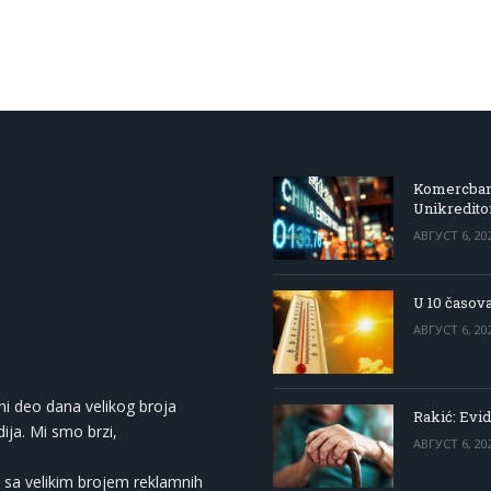
Komercbanka
Unikredit
АВГУСТ 6, 20
U 10 časova
АВГУСТ 6, 20
ni deo dana velikog broja
Rakić: Evid
ija. Mi smo brzi,
АВГУСТ 6, 20
 sa velikim brojem reklamnih