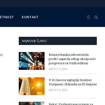
METNOST
KONTAKT
NAJNOVIJI ČLANCI
st
Komercbanka udvostručila
profit i najavila otkup akcija uoči
pregovora sa Unikreditom
АВГУСТ 6, 2026
U 10 časova najtopliji Sombor,
Zrenjanin i Kikinda sa 35 stepeni
АВГУСТ 6, 2026
Rakić: Evidentirane prijave za