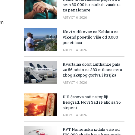
svih 30.000 turističkih vaučera
za penzionere
АВГУСТ 6, 2026
am
Novi vidikovac na Kablaru za
vikend posetilo više od 3.000
posetilaca
АВГУСТ 4, 2026
Kvartalna dobit Lufthanze pala
za 56 odsto na 383 miliona evra
zbog skupog goriva i štrajka
АВГУСТ 4, 2026
U 11 časova sati najtopliji
Beograd, Novi Sad i Palić sa 36
stepeni
АВГУСТ 4, 2026
PPT Namenska izdala više od
500.000 akcija kroz konverziju