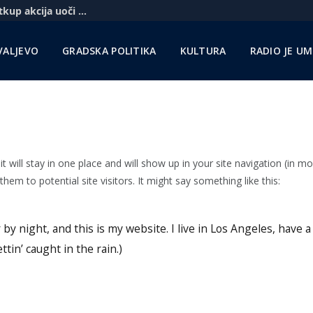
Komercbanka udvostručila profit i najavila otkup akcija uoči pregovora sa Unikreditom
VALJEVO
GRADSKA POLITIKA
KULTURA
RADIO JE U
t will stay in one place and will show up in your site navigation (in mo
em to potential site visitors. It might say something like this:
by night, and this is my website. I live in Los Angeles, have a
tin’ caught in the rain.)