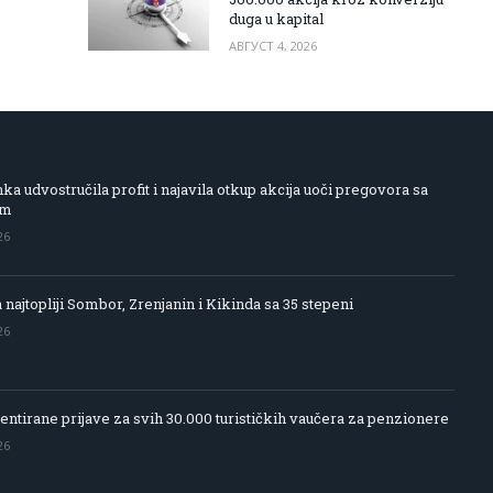
duga u kapital
АВГУСТ 4, 2026
 udvostručila profit i najavila otkup akcija uoči pregovora sa
om
26
 najtopliji Sombor, Zrenjanin i Kikinda sa 35 stepeni
26
entirane prijave za svih 30.000 turističkih vaučera za penzionere
26