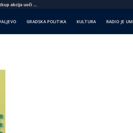
Komercbanka udvostručila profit i najavila otkup akcija uoči pregovora sa Unikreditom
VALJEVO
GRADSKA POLITIKA
KULTURA
RADIO JE U