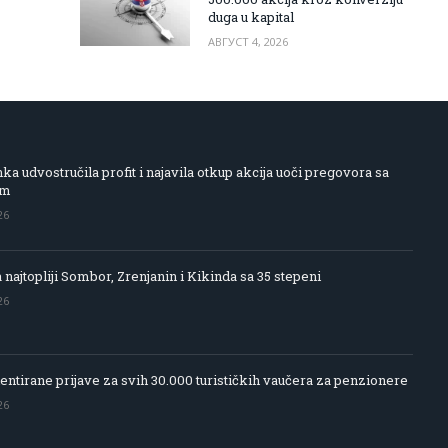
duga u kapital
АВГУСТ 4, 2026
 udvostručila profit i najavila otkup akcija uoči pregovora sa
om
26
 najtopliji Sombor, Zrenjanin i Kikinda sa 35 stepeni
26
entirane prijave za svih 30.000 turističkih vaučera za penzionere
26