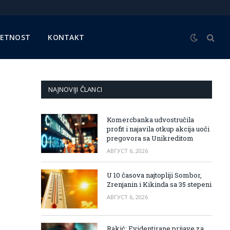
METNOST
KONTAKT
NAJNOVIJI ČLANCI
Komercbanka udvostručila
profit i najavila otkup akcija uoči
pregovora sa Unikreditom
АВГУСТ 6, 2026
U 10 časova najtopliji Sombor,
Zrenjanin i Kikinda sa 35 stepeni
АВГУСТ 6, 2026
Rakić: Evidentirane prijave za