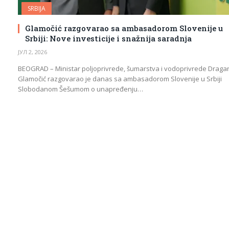
SRBIJA
Glamočić razgovarao sa ambasadorom Slovenije u
Srbiji: Nove investicije i snažnija saradnja
ЈУЛ 2, 2026
BEOGRAD – Ministar poljoprivrede, šumarstva i vodoprivrede Draga
Glamočić razgovarao je danas sa ambasadorom Slovenije u Srbiji
Slobodanom Šešumom o unapređenju…