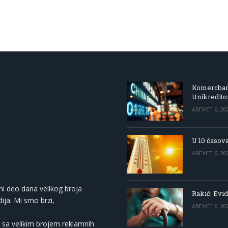
Komercbanka
Unikredit
АВГУСТ 6, 20
U 10 časova
АВГУСТ 6, 20
ni deo dana velikog broja
Rakić: Evid
ija. Mi smo brzi,
АВГУСТ 6, 20
 sa velikim brojem reklamnih