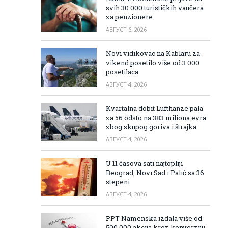
svih 30.000 turističkih vaučera
za penzionere
АВГУСТ 6, 2026
Novi vidikovac na Kablaru za
vikend posetilo više od 3.000
posetilaca
АВГУСТ 4, 2026
Kvartalna dobit Lufthanze pala
za 56 odsto na 383 miliona evra
zbog skupog goriva i štrajka
АВГУСТ 4, 2026
U 11 časova sati najtopliji
Beograd, Novi Sad i Palić sa 36
stepeni
АВГУСТ 4, 2026
PPT Namenska izdala više od
500.000 akcija kroz konverziju