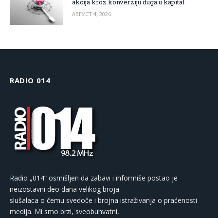
akcija kroz konverziju duga u kapital
АВГУСТ 4, 2026
RADIO 014
Radio „014“ osmišljen da zabavi i informiše postao je
neizostavni deo dana velikog broja
slušalaca o čemu svedoče i brojna istraživanja o praćenosti
medija. Mi smo brzi, sveobuhvatni,