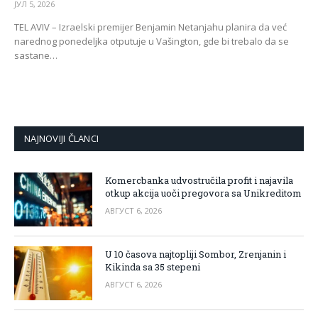
ЈУЛ 5, 2026
TEL AVIV – Izraelski premijer Benjamin Netanjahu planira da već
narednog ponedeljka otputuje u Vašington, gde bi trebalo da se
sastane…
NAJNOVIJI ČLANCI
Komercbanka udvostručila profit i najavila
otkup akcija uoči pregovora sa Unikreditom
АВГУСТ 6, 2026
U 10 časova najtopliji Sombor, Zrenjanin i
Kikinda sa 35 stepeni
АВГУСТ 6, 2026