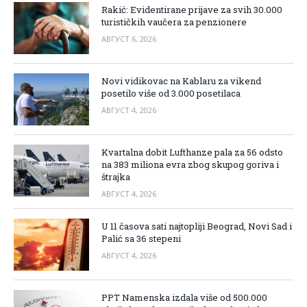
Rakić: Evidentirane prijave za svih 30.000
turističkih vaučera za penzionere
АВГУСТ 6, 2026
Novi vidikovac na Kablaru za vikend
posetilo više od 3.000 posetilaca
АВГУСТ 4, 2026
Kvartalna dobit Lufthanze pala za 56 odsto
na 383 miliona evra zbog skupog goriva i
štrajka
АВГУСТ 4, 2026
U 11 časova sati najtopliji Beograd, Novi Sad i
Palić sa 36 stepeni
АВГУСТ 4, 2026
PPT Namenska izdala više od 500.000