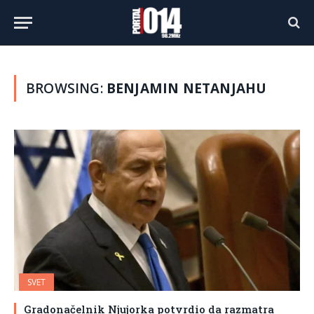
BROWSING:
BENJAMIN NETANJAHU
SVET
Gradonačelnik Njujorka potvrdio da razmatra