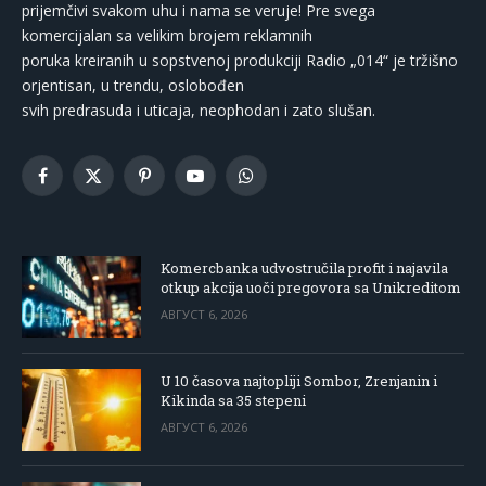
prijemčivi svakom uhu i nama se veruje! Pre svega
komercijalan sa velikim brojem reklamnih
poruka kreiranih u sopstvenoj produkciji Radio „014“ je tržišno
orjentisan, u trendu, oslobođen
svih predrasuda i uticaja, neophodan i zato slušan.
Facebook
X
Pinterest
YouTube
WhatsApp
(Twitter)
Komercbanka udvostručila profit i najavila
otkup akcija uoči pregovora sa Unikreditom
АВГУСТ 6, 2026
U 10 časova najtopliji Sombor, Zrenjanin i
Kikinda sa 35 stepeni
АВГУСТ 6, 2026