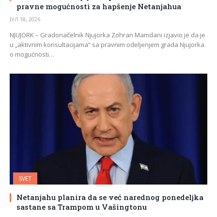
pravne mogućnosti za hapšenje Netanjahua
ЈУЛ 18, 2026
NJUJORK – Gradonačelnik Njujorka Zohran Mamdani izjavio je da je
u „aktivnim konsultacijama“ sa pravnim odeljenjem grada Njujorka
o mogućnosti…
SVET
Netanjahu planira da se već narednog ponedeljka
sastane sa Trampom u Vašingtonu