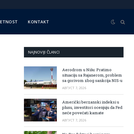
METNOST
KONTAKT
NAJNOVIJI ČLANCI
Aerodrom u Nišu: Pratimo
situaciju sa Rajanerom, problem
sa gorivom zbog sankcija NIS-u
АВГУСТ 7, 2026
Američki berzanski indeksi u
plusu, investitori ocenjuju da Fed
neće povećati kamate
АВГУСТ 7, 2026