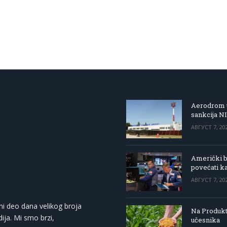
Aerodrom u
sankcija N
АВГУСТ 7, 20
Američki be
povećati k
АВГУСТ 7, 20
ni deo dana velikog broja
Na Produkt
ija. Mi smo brzi,
učesnika