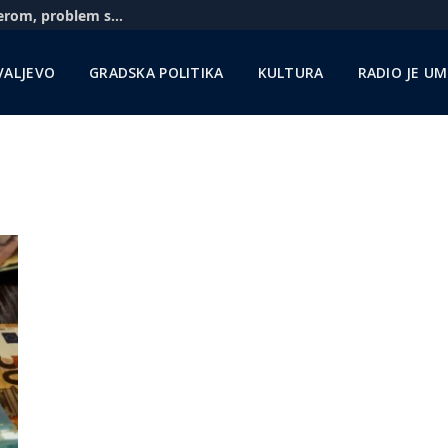
Aerodrom u Nišu: Pratimo situaciju sa Rajanerom, problem sa gorivom zbog sankcija NIS-u
VALJEVO
GRADSKA POLITIKA
KULTURA
RADIO JE U