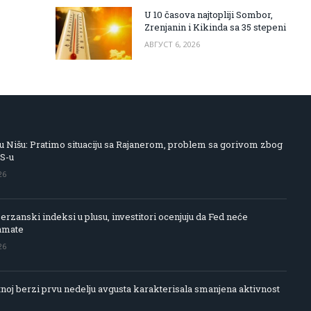
U 10 časova najtopliji Sombor,
Zrenjanin i Kikinda sa 35 stepeni
АВГУСТ 6, 2026
 Nišu: Pratimo situaciju sa Rajanerom, problem sa gorivom zbog
IS-u
26
rzanski indeksi u plusu, investitori ocenjuju da Fed neće
amate
26
noj berzi prvu nedelju avgusta karakterisala smanjena aktivnost