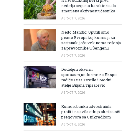
Na Produktnoj berzi prvu
nedelju avgusta karakterisala
smanjena aktivnost učesnika
АВГУСТ 7, 2026
Neđo Mandić: Uputili smo
pismo Evropskoj komisiji za
sastanak, još uvek nema rešenja
za prevoznike u Šengenu
АВГУСТ 7, 2026
Dodeljen okvirni
sporazum,uniforme za Ekspo
radiće Luss Textile i Modni
atelje Biljana Tipsarević
АВГУСТ 7, 2026
Komercbanka udvostručila
profit i najavila otkup akcija uoči
pregovora sa Unikreditom
АВГУСТ 6, 2026