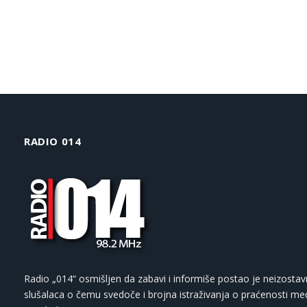
RADIO 014
Radio „014“ osmišljen da zabavi i informiše postao je neizostav
slušalaca o čemu svedoče i brojna istraživanja o praćenosti med