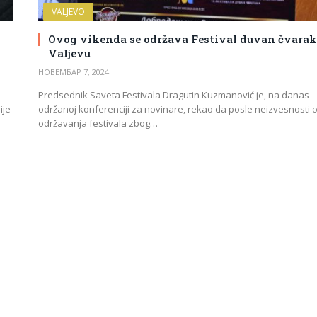
VALJEVO
Ovog vikenda se održava Festival duvan čvarak
Valjevu
НОВЕМБАР 7, 2024
Predsednik Saveta Festivala Dragutin Кuzmanović je, na danas
ije
održanoj konferenciji za novinare, rekao da posle neizvesnosti 
održavanja festivala zbog…