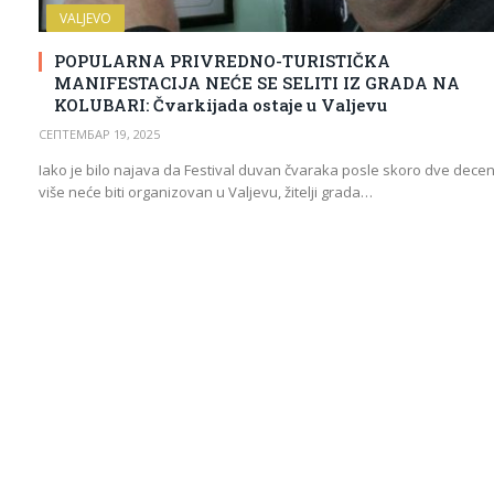
VALJEVO
POPULARNA PRIVREDNO-TURISTIČKA
MANIFESTACIJA NEĆE SE SELITI IZ GRADA NA
KOLUBARI: Čvarkijada ostaje u Valjevu
СЕПТЕМБАР 19, 2025
Iako je bilo najava da Festival duvan čvaraka posle skoro dve decen
više neće biti organizovan u Valjevu, žitelji grada…