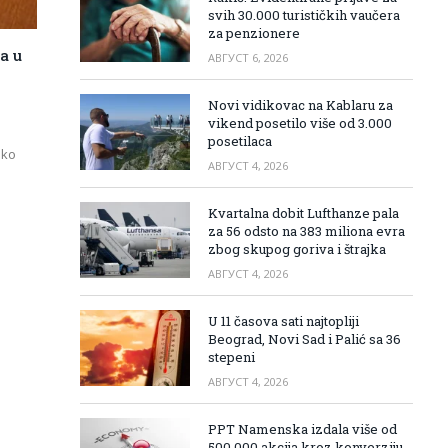
svih 30.000 turističkih vaučera
za penzionere
a u
АВГУСТ 6, 2026
Novi vidikovac na Kablaru za
vikend posetilo više od 3.000
posetilaca
oko
АВГУСТ 4, 2026
Kvartalna dobit Lufthanze pala
za 56 odsto na 383 miliona evra
zbog skupog goriva i štrajka
АВГУСТ 4, 2026
U 11 časova sati najtopliji
Beograd, Novi Sad i Palić sa 36
stepeni
АВГУСТ 4, 2026
PPT Namenska izdala više od
500.000 akcija kroz konverziju