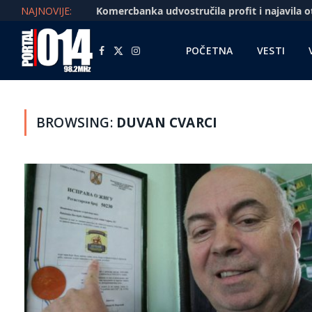
NAJNOVIJE:
POČETNA
VESTI
Facebook
X
Instagram
(Twitter)
BROWSING:
DUVAN CVARCI