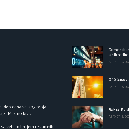
Komercbanka
Unikredit
АВГУСТ 6, 20
U 10 časova
АВГУСТ 6, 20
ni deo dana velikog broja
Rakić: Evid
ija. Mi smo brzi,
АВГУСТ 6, 20
 sa velikim brojem reklamnih