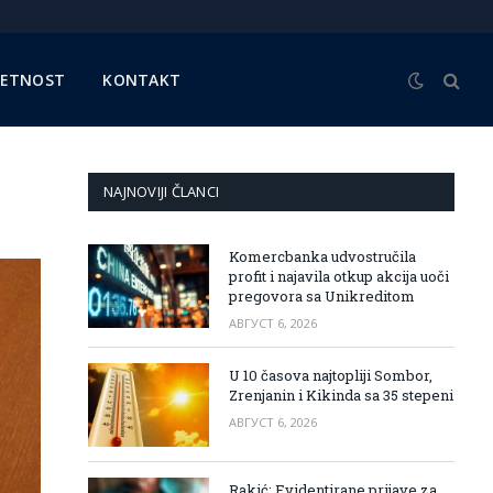
METNOST
KONTAKT
NAJNOVIJI ČLANCI
Komercbanka udvostručila
profit i najavila otkup akcija uoči
pregovora sa Unikreditom
АВГУСТ 6, 2026
U 10 časova najtopliji Sombor,
Zrenjanin i Kikinda sa 35 stepeni
АВГУСТ 6, 2026
Rakić: Evidentirane prijave za