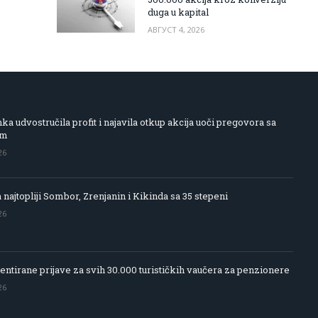
duga u kapital
АВГУСТ 4, 2026
 udvostručila profit i najavila otkup akcija uoči pregovora sa
om
26
 najtopliji Sombor, Zrenjanin i Kikinda sa 35 stepeni
26
entirane prijave za svih 30.000 turističkih vaučera za penzionere
26