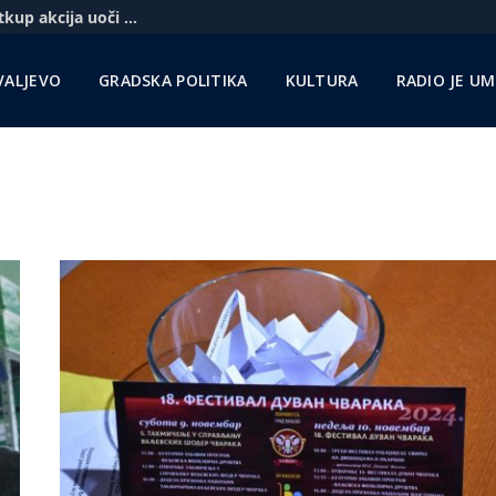
Komercbanka udvostručila profit i najavila otkup akcija uoči pregovora sa Unikreditom
VALJEVO
GRADSKA POLITIKA
KULTURA
RADIO JE U