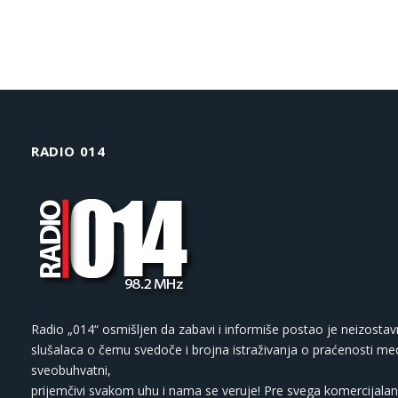
RADIO 014
Radio „014“ osmišljen da zabavi i informiše postao je neizostav
slušalaca o čemu svedoče i brojna istraživanja o praćenosti med
sveobuhvatni,
prijemčivi svakom uhu i nama se veruje! Pre svega komercijalan