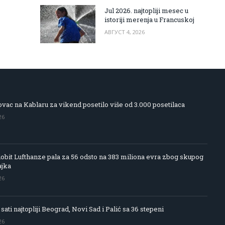
Jul 2026. najtopliji mesec u
istoriji merenja u Francuskoj
АВГУСТ 4, 2026
vac na Kablaru za vikend posetilo više od 3.000 posetilaca
26
obit Lufthanze pala za 56 odsto na 383 miliona evra zbog skupog
ajka
26
 sati najtopliji Beograd, Novi Sad i Palić sa 36 stepeni
26