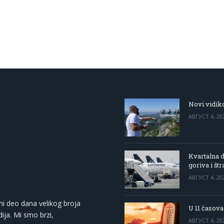
Novi vidiko
АВГУСТ 4, 20
Kvartalna d
goriva i štr
АВГУСТ 4, 20
ni deo dana velikog broja
U 11 časova
ija. Mi smo brzi,
АВГУСТ 4, 20