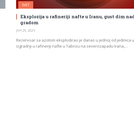
SVET
Eksplozija u rafineriji nafte u Iranu, gust dim na
gradom
ЈУН 29, 2025
Rezervoar sa azotom eksplodirao je danas u jednoj od jedinica 
izgradnji u rafineriji nafte u Tabrizu na severozapadu Irana,…