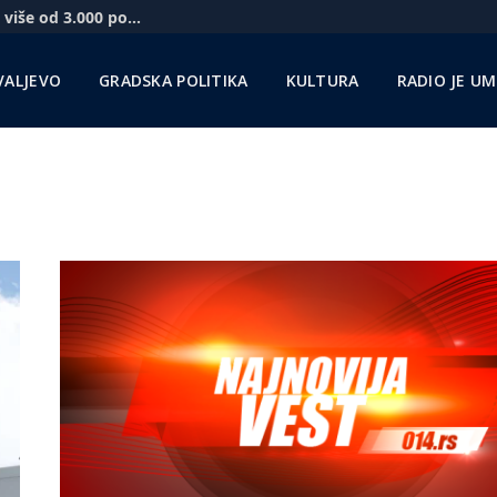
Novi vidikovac na Kablaru za vikend posetilo više od 3.000 posetilaca
VALJEVO
GRADSKA POLITIKA
KULTURA
RADIO JE U