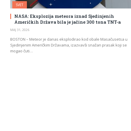
SVET
NASA: Eksplozija meteora iznad Sjedinjenih
Američkih Država bila je jačine 300 tona TNT-a
МАЈ 31, 2026
BOSTON – Meteor je danas eksplodirao kod obale Masačusetsa u
Sjedinjenim Američkim Državama, izazvavši snažan prasak koji se
mogao čuti…