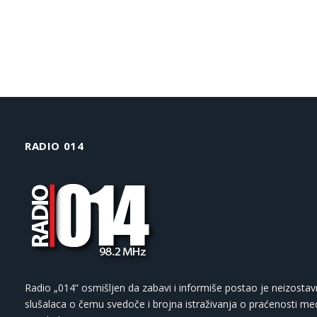
RADIO 014
Radio „014“ osmišljen da zabavi i informiše postao je neizostav
slušalaca o čemu svedoče i brojna istraživanja o praćenosti med