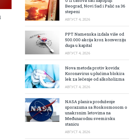
U 11 časova sati najtopliji
Beograd, Novi Sad i Palić sa 36
stepeni
d
АВГУСТ 4, 2026
PPT Namenska izdala više od
500.000 akcija kroz konverziju
u
duga u kapital
АВГУСТ 4, 2026
Nova metoda protiv kovida:
Koronavirus u plućima blokira
lek za lečenje od alkoholizma
АВГУСТ 4, 2026
NASA planira produženje
sporazuma sa Roskosmosom o
unakrsnim letovima na
Međunarodnu svemirsku
stanicu
АВГУСТ 4, 2026