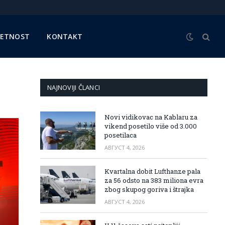
METNOST
KONTAKT
NAJNOVIJI ČLANCI
Novi vidikovac na Kablaru za
vikend posetilo više od 3.000
posetilaca
АВГУСТ 4, 2026
Kvartalna dobit Lufthanze pala
za 56 odsto na 383 miliona evra
zbog skupog goriva i štrajka
АВГУСТ 4, 2026