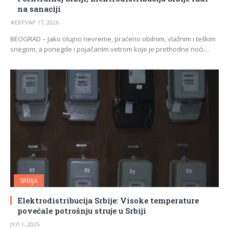
na sanaciji
ФЕБРУАР 17, 2026
BEOGRAD – Jako olujno nevreme, praćeno obilnim, vlažnim i teškim
snegom, a ponegde i pojačanim vetrom koje je prethodne noći…
SRBIJA
Elektrodistribucija Srbije: Visoke temperature
povećale potrošnju struje u Srbiji
ЈУЛ 1, 2025