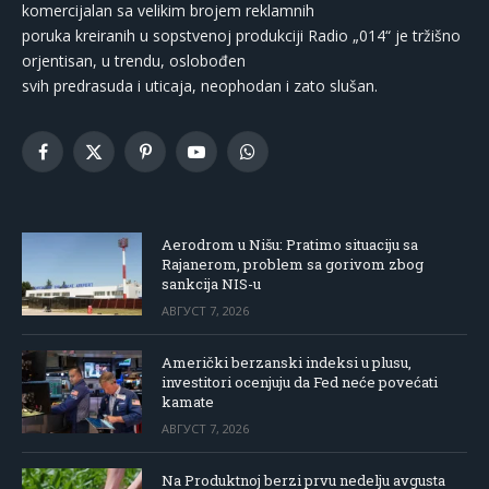
komercijalan sa velikim brojem reklamnih
poruka kreiranih u sopstvenoj produkciji Radio „014“ je tržišno
orjentisan, u trendu, oslobođen
svih predrasuda i uticaja, neophodan i zato slušan.
Facebook
X
Pinterest
YouTube
WhatsApp
(Twitter)
Aerodrom u Nišu: Pratimo situaciju sa
Rajanerom, problem sa gorivom zbog
sankcija NIS-u
АВГУСТ 7, 2026
Američki berzanski indeksi u plusu,
investitori ocenjuju da Fed neće povećati
kamate
АВГУСТ 7, 2026
Na Produktnoj berzi prvu nedelju avgusta