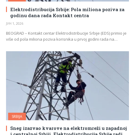
Elektrodistribucija Srbije: Pola miliona poziva za
godinu dana rada Kontakt centra
ЈУН 1, 2026
BEOGRAD – Kontakt centar Elektrodistribucije Srbije (EDS) primio je
više od pola miliona poziva korisnika u prvoj godini rada na…
SRBIJA
Sneg izazvao kvarove na elektromreži u zapadnoj
i centralnoj Srbiji, Elektrodistribucija Srbije radi