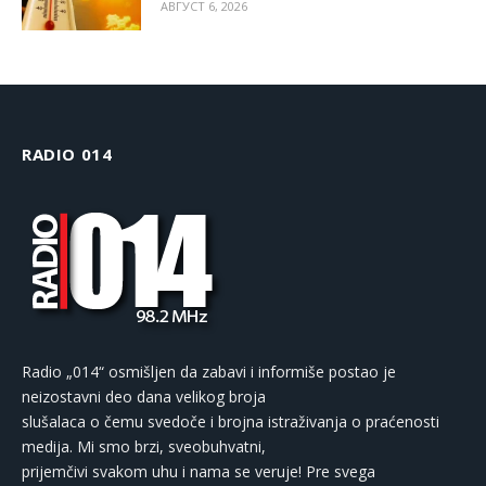
АВГУСТ 6, 2026
RADIO 014
Radio „014“ osmišljen da zabavi i informiše postao je
neizostavni deo dana velikog broja
slušalaca o čemu svedoče i brojna istraživanja o praćenosti
medija. Mi smo brzi, sveobuhvatni,
prijemčivi svakom uhu i nama se veruje! Pre svega