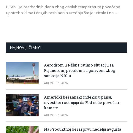
U Srbiji je prethodnih dana zbog visokih temperatura povećana
upotreba klima i drugih rashladnih uređaja što je uticalo i na…
NAJNOVIJI ČLANCI
Aerodrom u Nišu: Pratimo situaciju sa
Rajanerom, problem sa gorivom zbog
sankcija NIS-u
АВГУСТ 7, 2026
Američki berzanski indeksi u plusu,
investitori ocenjuju da Fed neće povećati
kamate
АВГУСТ 7, 2026
Na Produktnoj berzi prvu nedelju avgusta