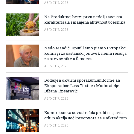
АВГУСТ 7, 2026
Na Produktnoj berzi prvu nedelju avgusta
karakterisala smanjena aktivnost učesnika
АВГУСТ 7, 2026
Neđo Mandić: Uputili smo pismo Evropskoj
komisiji za sastanak, još uvek nema rešenja
za prevoznike u Šengenu
АВГУСТ 7, 2026
Dodeljen okvirni sporazum,uniforme za
Ekspo radiće Luss Textile i Modni atelje
Biljana Tipsarević
АВГУСТ 7, 2026
Komercbanka udvostručila profit i najavila
otkup akcija uoči pregovora sa Unikreditom
АВГУСТ 6, 2026