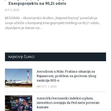
Energoprojektu na 90,21 odsto
ЈУЛ 2, 2026
BEOGRAD – Akcionarsko društvo „Napred Razvoj“ povećalo je
svoje učešće u kompaniji Energoprojekt Holding na 90,21 odsto,
objavljeno je danas na…
NAJNOVIJI ČLANCI
Aerodrom u Nišu: Pratimo situaciju sa
Rajanerom, problem sa gorivom zbog
sankcija NIS-u
АВГУСТ 7, 2026
Američki berzanski indeksi u plusu,
investitori ocenjuju da Fed neće povećati
kamate