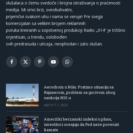
slušalaca o čemu svedoče i brojna istraživanja o praćenosti
medija. Mi smo brzi, sveobuhvatni,
prijemčivi svakom uhu i nama se veruje! Pre svega
komercijalan sa velikim brojem reklamnih
poruka kreiranih u sopstvenoj produkciji Radio „014“ je tržišno
orjentisan, u trendu, oslobođen
svih predrasuda i uticaja, neophodan i zato slušan.
Facebook
X
Pinterest
YouTube
WhatsApp
(Twitter)
Aerodrom u Nišu: Pratimo situaciju sa
Rajanerom, problem sa gorivom zbog
sankcija NIS-u
АВГУСТ 7, 2026
Američki berzanski indeksi u plusu,
investitori ocenjuju da Fed neće povećati
kamate