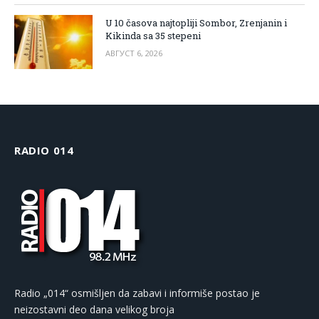
U 10 časova najtopliji Sombor, Zrenjanin i
Kikinda sa 35 stepeni
АВГУСТ 6, 2026
RADIO 014
Radio „014“ osmišljen da zabavi i informiše postao je
neizostavni deo dana velikog broja