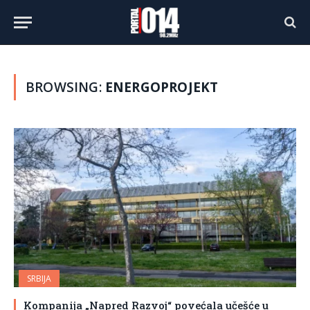
BROWSING:
ENERGOPROJEKT
SRBIJA
Kompanija „Napred Razvoj“ povećala učešće u