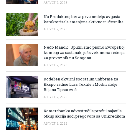
АВГУСТ 7, 2026
Na Produktnoj berzi prvu nedelju avgusta
karakterisala smanjena aktivnost učesnika
АВГУСТ 7, 2026
Neđo Mandić: Uputili smo pismo Evropskoj
komisiji za sastanak, još uvek nema rešenja
za prevoznike u Šengenu
АВГУСТ 7, 2026
Dodeljen okvirni sporazum,uniforme za
Ekspo radiće Luss Textile i Modni atelje
Biljana Tipsarević
АВГУСТ 7, 2026
Komercbanka udvostručila profit i najavila
otkup akcija uoči pregovora sa Unikreditom
АВГУСТ 6, 2026