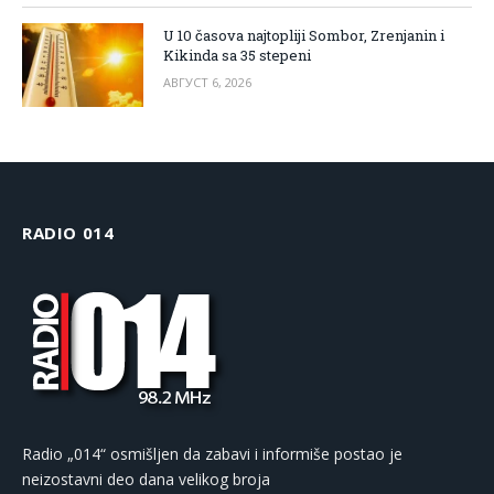
U 10 časova najtopliji Sombor, Zrenjanin i
Kikinda sa 35 stepeni
АВГУСТ 6, 2026
RADIO 014
Radio „014“ osmišljen da zabavi i informiše postao je
neizostavni deo dana velikog broja