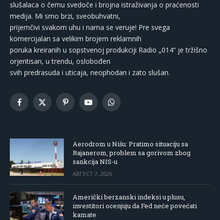
slušalaca o čemu svedoče i brojna istraživanja o praćenosti
medija. Mi smo brzi, sveobuhvatni,
prijemčivi svakom uhu i nama se veruje! Pre svega
komercijalan sa velikim brojem reklamnih
poruka kreiranih u sopstvenoj produkciji Radio „014“ je tržišno
orjentisan, u trendu, oslobođen
svih predrasuda i uticaja, neophodan i zato slušan.
Facebook
X
Pinterest
YouTube
WhatsApp
(Twitter)
Aerodrom u Nišu: Pratimo situaciju sa
Rajanerom, problem sa gorivom zbog
sankcija NIS-u
АВГУСТ 7, 2026
Američki berzanski indeksi u plusu,
investitori ocenjuju da Fed neće povećati
kamate