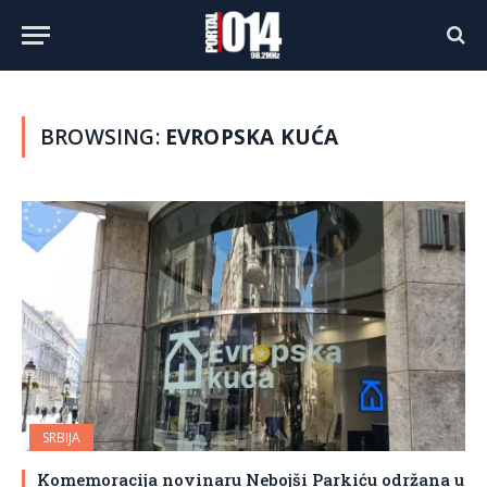
BROWSING:
EVROPSKA KUĆA
SRBIJA
Komemoracija novinaru Nebojši Parkiću održana u