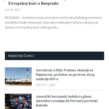
Evropskoj kući u Beogradu
ЈУН 18, 2026
BEOGRAD – Komemoracija povodom smrti nekadašnjeg novinara i
urednika Radio-televizije Vojvodine Nebojše Parkića održana je
danas u Evropskoj kući u Beogradu,…
NAJNOVIJI ČLANCI
Aerodrom u Nišu: Pratimo situaciju sa
Rajanerom, problem sa gorivom zbog
sankcija NIS-u
АВГУСТ 7, 2026
Američki berzanski indeksi u plusu,
investitori ocenjuju da Fed neće povećati
kamate