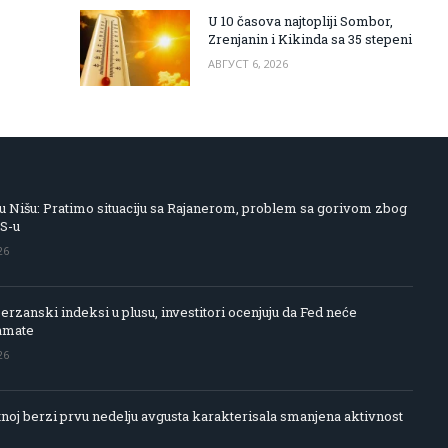
U 10 časova najtopliji Sombor,
Zrenjanin i Kikinda sa 35 stepeni
АВГУСТ 6, 2026
 Nišu: Pratimo situaciju sa Rajanerom, problem sa gorivom zbog
IS-u
26
rzanski indeksi u plusu, investitori ocenjuju da Fed neće
amate
26
noj berzi prvu nedelju avgusta karakterisala smanjena aktivnost