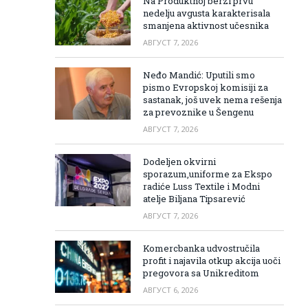
Na Produktnoj berzi prvu
nedelju avgusta karakterisala
smanjena aktivnost učesnika
АВГУСТ 7, 2026
Neđo Mandić: Uputili smo
pismo Evropskoj komisiji za
sastanak, još uvek nema rešenja
za prevoznike u Šengenu
АВГУСТ 7, 2026
Dodeljen okvirni
sporazum,uniforme za Ekspo
radiće Luss Textile i Modni
atelje Biljana Tipsarević
АВГУСТ 7, 2026
Komercbanka udvostručila
profit i najavila otkup akcija uoči
pregovora sa Unikreditom
АВГУСТ 6, 2026