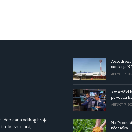
Aerodrom u
sankcija N
АВГУСТ 7, 20
Američki be
povećati k
АВГУСТ 7, 20
ni deo dana velikog broja
Na Produkt
ija. Mi smo brzi,
učesnika