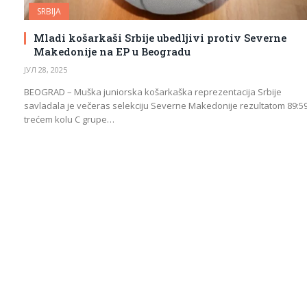
SRBIJA
Mladi košarkaši Srbije ubedljivi protiv Severne
Makedonije na EP u Beogradu
ЈУЛ 28, 2025
BEOGRAD – Muška juniorska košarkaška reprezentacija Srbije
savladala je večeras selekciju Severne Makedonije rezultatom 89:5
trećem kolu C grupe…