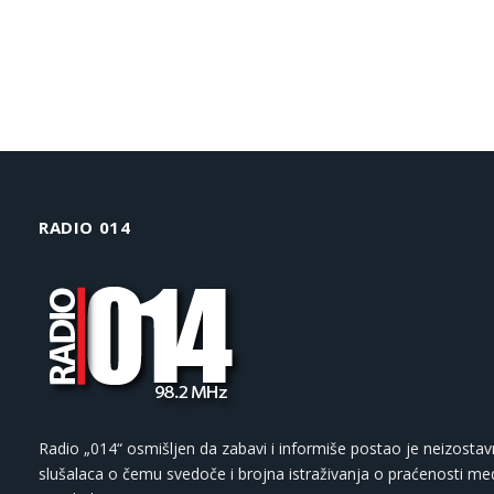
RADIO 014
Radio „014“ osmišljen da zabavi i informiše postao je neizostav
slušalaca o čemu svedoče i brojna istraživanja o praćenosti med