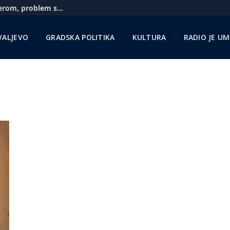
Aerodrom u Nišu: Pratimo situaciju sa Rajanerom, problem sa gorivom zbog sankcija NIS-u
VALJEVO
GRADSKA POLITIKA
KULTURA
RADIO JE U