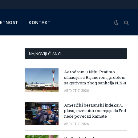
METNOST
KONTAKT
NAJNOVIJI ČLANCI
Aerodrom u Nišu: Pratimo
situaciju sa Rajanerom, problem
sa gorivom zbog sankcija NIS-u
АВГУСТ 7, 2026
Američki berzanski indeksi u
plusu, investitori ocenjuju da Fed
neće povećati kamate
АВГУСТ 7, 2026