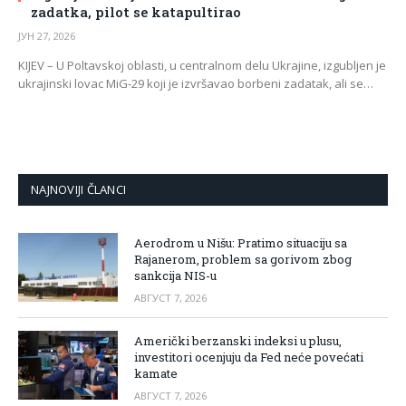
zadatka, pilot se katapultirao
ЈУН 27, 2026
KIJEV – U Poltavskoj oblasti, u centralnom delu Ukrajine, izgubljen je
ukrajinski lovac MiG-29 koji je izvršavao borbeni zadatak, ali se…
NAJNOVIJI ČLANCI
Aerodrom u Nišu: Pratimo situaciju sa
Rajanerom, problem sa gorivom zbog
sankcija NIS-u
АВГУСТ 7, 2026
Američki berzanski indeksi u plusu,
investitori ocenjuju da Fed neće povećati
kamate
АВГУСТ 7, 2026