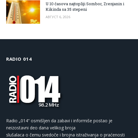
U 10 časova najtopliji Sombor, Zrenjanin i
Kikinda sa 35 stepeni
АВГУСТ 6, 2026
RADIO 014
Radio „014“ osmišljen da zabavi i informiše postao je
neizostavni deo dana velikog broja
slušalaca o čemu svedoče i brojna istraživanja o praćenosti