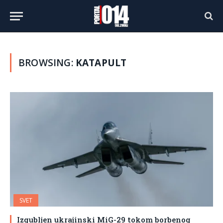
BROWSING:
KATAPULT
SVET
Izgubljen ukrajinski MiG-29 tokom borbenog