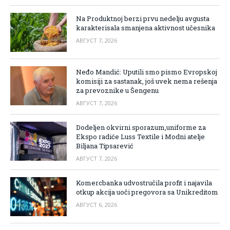
Na Produktnoj berzi prvu nedelju avgusta
karakterisala smanjena aktivnost učesnika
АВГУСТ 7, 2026
Neđo Mandić: Uputili smo pismo Evropskoj
komisiji za sastanak, još uvek nema rešenja
za prevoznike u Šengenu
АВГУСТ 7, 2026
Dodeljen okvirni sporazum,uniforme za
Ekspo radiće Luss Textile i Modni atelje
Biljana Tipsarević
АВГУСТ 7, 2026
Komercbanka udvostručila profit i najavila
otkup akcija uoči pregovora sa Unikreditom
АВГУСТ 6, 2026