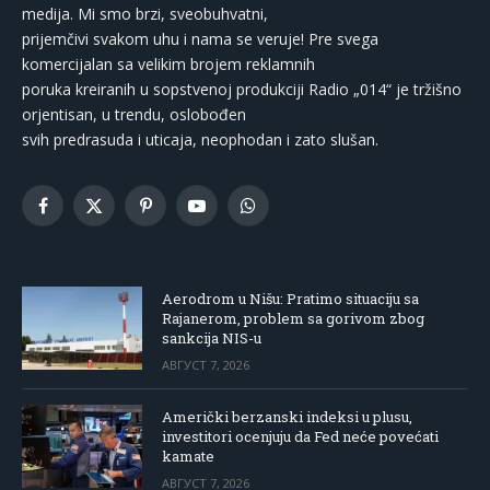
medija. Mi smo brzi, sveobuhvatni,
prijemčivi svakom uhu i nama se veruje! Pre svega
komercijalan sa velikim brojem reklamnih
poruka kreiranih u sopstvenoj produkciji Radio „014“ je tržišno
orjentisan, u trendu, oslobođen
svih predrasuda i uticaja, neophodan i zato slušan.
Facebook
X
Pinterest
YouTube
WhatsApp
(Twitter)
Aerodrom u Nišu: Pratimo situaciju sa
Rajanerom, problem sa gorivom zbog
sankcija NIS-u
АВГУСТ 7, 2026
Američki berzanski indeksi u plusu,
investitori ocenjuju da Fed neće povećati
kamate
АВГУСТ 7, 2026