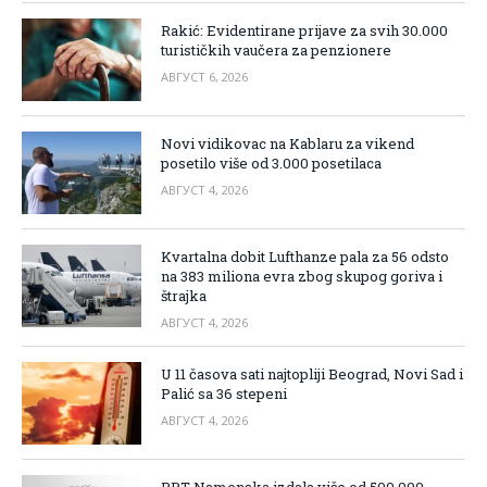
Rakić: Evidentirane prijave za svih 30.000
turističkih vaučera za penzionere
АВГУСТ 6, 2026
Novi vidikovac na Kablaru za vikend
posetilo više od 3.000 posetilaca
АВГУСТ 4, 2026
Kvartalna dobit Lufthanze pala za 56 odsto
na 383 miliona evra zbog skupog goriva i
štrajka
АВГУСТ 4, 2026
U 11 časova sati najtopliji Beograd, Novi Sad i
Palić sa 36 stepeni
АВГУСТ 4, 2026
PPT Namenska izdala više od 500.000