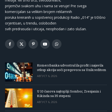
medija. Mi smo brzi, sveobuhvatni,
prijemčivi svakom uhu i nama se veruje! Pre svega
komercijalan sa velikim brojem reklamnih
poruka kreiranih u sopstvenoj produkciji Radio „014“ je tržišno
orjentisan, u trendu, oslobođen
svih predrasuda i uticaja, neophodan i zato slušan.
Facebook
X
Pinterest
YouTube
WhatsApp
(Twitter)
Komercbanka udvostručila profit i najavila
otkup akcija uoči pregovora sa Unikreditom
АВГУСТ 6, 2026
U 10 časova najtopliji Sombor, Zrenjanin i
Kikinda sa 35 stepeni
АВГУСТ 6, 2026