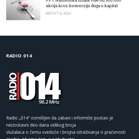
akcija kroz konverziju duga u kapital
АВГУСТ 4, 2026
RADIO 014
Radio „014“ osmišljen da zabavi i informiše postao je
neizostavni deo dana velikog broja
slušalaca o čemu svedoče i brojna istraživanja o praćenosti