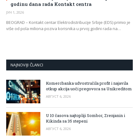
godinu dana rada Kontakt centra
ЈУН 1, 2026
BEOGRAD – Kontakt centar Elektrodistribucije Srbije (EDS) primio je
više od pola miliona poziva korisnika u prvoj godini rada na…
NAJNOVIJI ČLANCI
Komercbanka udvostručila profit i najavila
otkup akcija uoči pregovora sa Unikreditom
АВГУСТ 6, 2026
U 10 časova najtopliji Sombor, Zrenjanin i
Kikinda sa 35 stepeni
АВГУСТ 6, 2026