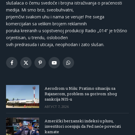
slušalaca o čemu svedoče i brojna istraživanja o praćenosti
medija. Mi smo brzi, sveobuhvatni,
prijemčivi svakom uhu i nama se veruje! Pre svega
komercijalan sa velikim brojem reklamnih
poruka kreiranih u sopstvenoj produkciji Radio „014“ je tržišno
orjentisan, u trendu, oslobođen
svih predrasuda i uticaja, neophodan i zato slušan.
Facebook
X
Pinterest
YouTube
WhatsApp
(Twitter)
Aerodrom u Nišu: Pratimo situaciju sa
Rajanerom, problem sa gorivom zbog
sankcija NIS-u
АВГУСТ 7, 2026
Američki berzanski indeksi u plusu,
investitori ocenjuju da Fed neće povećati
kamate