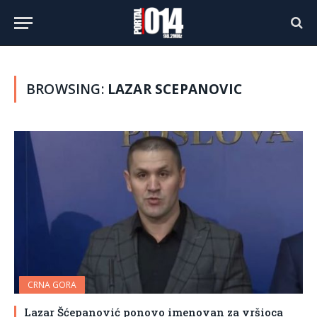
BROWSING:
LAZAR SCEPANOVIC
CRNA GORA
Lazar Šćepanović ponovo imenovan za vršioca