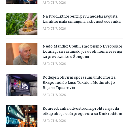
АВГУСТ 7, 2026
Na Produktnoj berzi prvu nedelju avgusta
karakterisala smanjena aktivnost učesnika
АВГУСТ 7, 2026
Neđo Mandić: Uputili smo pismo Evropskoj
komisiji za sastanak, još uvek nema rešenja
za prevoznike u Šengenu
АВГУСТ 7, 2026
Dodeljen okvirni sporazum,uniforme za
Ekspo radiće Luss Textile i Modni atelje
Biljana Tipsarević
АВГУСТ 7, 2026
Komercbanka udvostručila profit i najavila
otkup akcija uoči pregovora sa Unikreditom
АВГУСТ 6, 2026