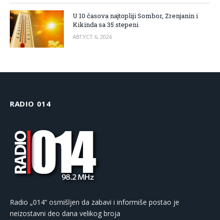
U 10 časova najtopliji Sombor, Zrenjanin i
Kikinda sa 35 stepeni
АВГУСТ 6, 2026
RADIO 014
Radio „014“ osmišljen da zabavi i informiše postao je
neizostavni deo dana velikog broja