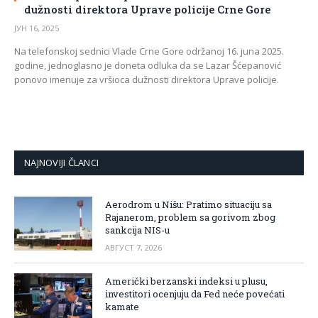
dužnosti direktora Uprave policije Crne Gore
ЈУН 16, 2025
Na telefonskoj sednici Vlade Crne Gore održanoj 16. juna 2025.
godine, jednoglasno je doneta odluka da se Lazar Šćepanović
ponovo imenuje za vršioca dužnosti direktora Uprave policije.
NAJNOVIJI ČLANCI
Aerodrom u Nišu: Pratimo situaciju sa
Rajanerom, problem sa gorivom zbog
sankcija NIS-u
АВГУСТ 7, 2026
Američki berzanski indeksi u plusu,
investitori ocenjuju da Fed neće povećati
kamate