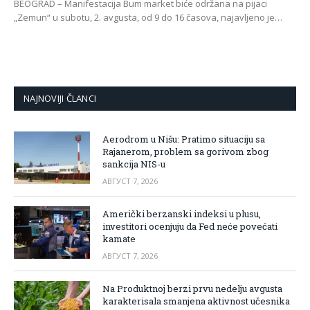
BEOGRAD – Manifestacija Bum market biće održana na pijaci
„Zemun“ u subotu, 2. avgusta, od 9 do 16 časova, najavljeno je…
NAJNOVIJI ČLANCI
Aerodrom u Nišu: Pratimo situaciju sa
Rajanerom, problem sa gorivom zbog
sankcija NIS-u
АВГУСТ 7, 2026
Američki berzanski indeksi u plusu,
investitori ocenjuju da Fed neće povećati
kamate
АВГУСТ 7, 2026
Na Produktnoj berzi prvu nedelju avgusta
karakterisala smanjena aktivnost učesnika