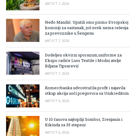
АВГУСТ 7, 2026
Neđo Mandić: Uputili smo pismo Evropskoj
komisiji za sastanak, još uvek nema rešenja
za prevoznike u Šengenu
АВГУСТ 7, 2026
Dodeljen okvirni sporazum,uniforme za
Ekspo radiće Luss Textile i Modni atelje
Biljana Tipsarević
АВГУСТ 7, 2026
Komercbanka udvostručila profit i najavila
otkup akcija uoči pregovora sa Unikreditom
АВГУСТ 6, 2026
U 10 časova najtopliji Sombor, Zrenjanin i
Kikinda sa 35 stepeni
АВГУСТ 6, 2026