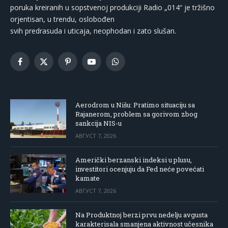
poruka kreiranih u sopstvenoj produkciji Radio „014“ je tržišno
orjentisan, u trendu, oslobođen
svih predrasuda i uticaja, neophodan i zato slušan.
Facebook
X
Pinterest
YouTube
WhatsApp
(Twitter)
Aerodrom u Nišu: Pratimo situaciju sa
Rajanerom, problem sa gorivom zbog
sankcija NIS-u
АВГУСТ 7, 2026
Američki berzanski indeksi u plusu,
investitori ocenjuju da Fed neće povećati
kamate
АВГУСТ 7, 2026
Na Produktnoj berzi prvu nedelju avgusta
karakterisala smanjena aktivnost učesnika