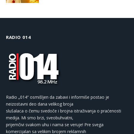
RADIO 014
Radio „014“ osmišljen da zabavi i informiše postao je
neizostavni deo dana velikog broja
slušalaca o čemu svedoče i brojna istraživanja o praćenosti
medija. Mi smo brzi, sveobuhvatni,
prijemčivi svakom uhu i nama se veruje! Pre svega
komercijalan sa velikim brojem reklamnih