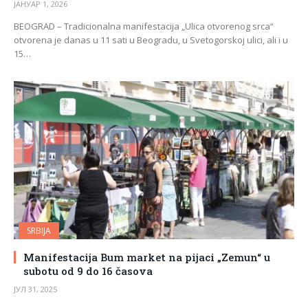
ЈАНУАР 1, 2026
BEOGRAD – Tradicionalna manifestacija „Ulica otvorenog srca“
otvorena je danas u 11 sati u Beogradu, u Svetogorskoj ulici, ali i u
15…
SRBIJA
Manifestacija Bum market na pijaci „Zemun“ u
subotu od 9 do 16 časova
ЈУЛ 31, 2025