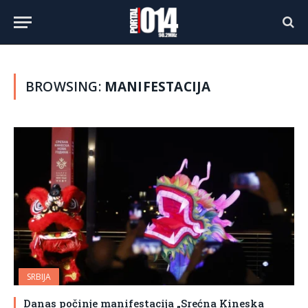
BROWSING:
MANIFESTACIJA
SRBIJA
Danas počinje manifestacija „Srećna Kineska