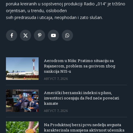
poruka kreiranih u sopstvenoj produkciji Radio „014“ je tržišno
orjentisan, u trendu, oslobođen
svih predrasuda i uticaja, neophodan i zato slušan.
Facebook
X
Pinterest
YouTube
WhatsApp
(Twitter)
Aerodrom u Nišu: Pratimo situaciju sa
Rajanerom, problem sa gorivom zbog
sankcija NIS-u
АВГУСТ 7, 2026
Američki berzanski indeksi u plusu,
investitori ocenjuju da Fed neće povećati
kamate
АВГУСТ 7, 2026
Na Produktnoj berzi prvu nedelju avgusta
karakterisala smanjena aktivnost učesnika