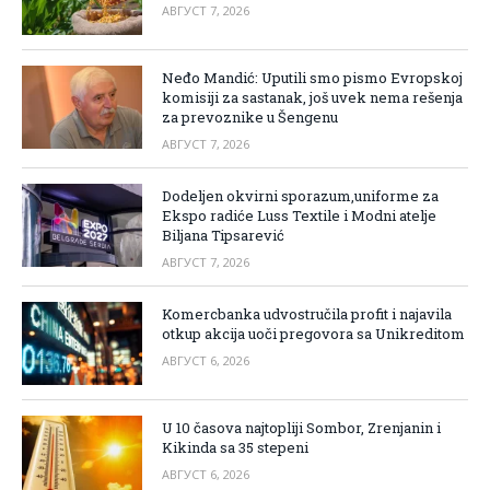
АВГУСТ 7, 2026
Neđo Mandić: Uputili smo pismo Evropskoj
komisiji za sastanak, još uvek nema rešenja
za prevoznike u Šengenu
АВГУСТ 7, 2026
Dodeljen okvirni sporazum,uniforme za
Ekspo radiće Luss Textile i Modni atelje
Biljana Tipsarević
АВГУСТ 7, 2026
Komercbanka udvostručila profit i najavila
otkup akcija uoči pregovora sa Unikreditom
АВГУСТ 6, 2026
U 10 časova najtopliji Sombor, Zrenjanin i
Kikinda sa 35 stepeni
АВГУСТ 6, 2026