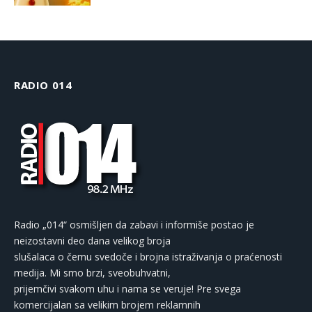
RADIO 014
Radio „014“ osmišljen da zabavi i informiše postao je
neizostavni deo dana velikog broja
slušalaca o čemu svedoče i brojna istraživanja o praćenosti
medija. Mi smo brzi, sveobuhvatni,
prijemčivi svakom uhu i nama se veruje! Pre svega
komercijalan sa velikim brojem reklamnih