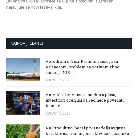
„aVAntura ukusa“ održaće se 6. juna. Poštovani sugrađani,
najavljuje se novi festival koji…
NAJNOVIJI ČLANCI
Aerodrom u Nišu: Pratimo situaciju sa
Rajanerom, problem sa gorivom zbog
sankcija NIS-u
АВГУСТ 7, 2026
Američki berzanski indeksi u plusu,
investitori ocenjuju da Fed neće povećati
kamate
АВГУСТ 7, 2026
Na Produktnoj berzi prvu nedelju avgusta
karakterisala smanjena aktivnost učesnika