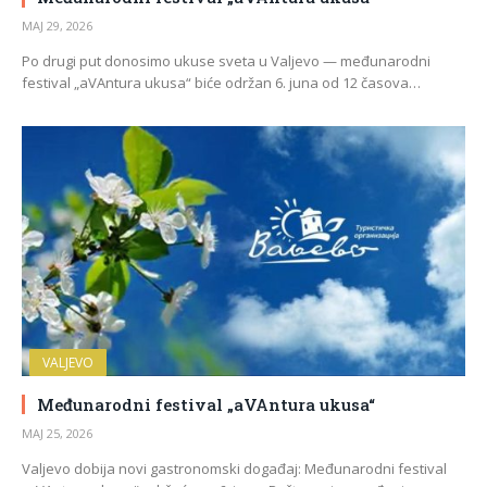
МАЈ 29, 2026
Po drugi put donosimo ukuse sveta u Valjevo — međunarodni
festival „aVAntura ukusa“ biće održan 6. juna od 12 časova…
VALJEVO
Međunarodni festival „aVAntura ukusa“
МАЈ 25, 2026
Valjevo dobija novi gastronomski događaj: Međunarodni festival