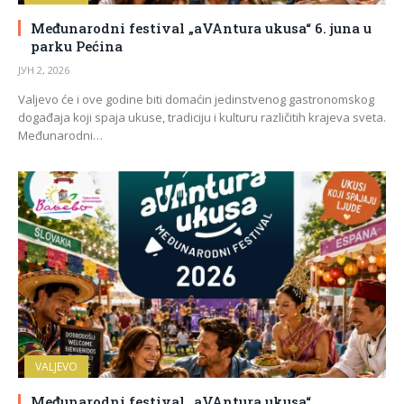
Međunarodni festival „aVAntura ukusa“ 6. juna u
parku Pećina
ЈУН 2, 2026
Valjevo će i ove godine biti domaćin jedinstvenog gastronomskog
događaja koji spaja ukuse, tradiciju i kulturu različitih krajeva sveta.
Međunarodni…
VALJEVO
Međunarodni festival „aVAntura ukusa“