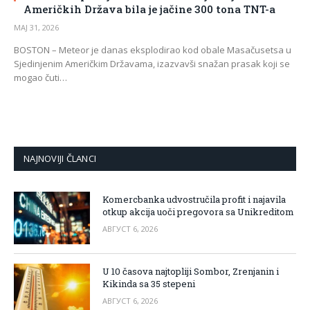
Američkih Država bila je jačine 300 tona TNT-a
МАЈ 31, 2026
BOSTON – Meteor je danas eksplodirao kod obale Masačusetsa u
Sjedinjenim Američkim Državama, izazvavši snažan prasak koji se
mogao čuti…
NAJNOVIJI ČLANCI
Komercbanka udvostručila profit i najavila
otkup akcija uoči pregovora sa Unikreditom
АВГУСТ 6, 2026
U 10 časova najtopliji Sombor, Zrenjanin i
Kikinda sa 35 stepeni
АВГУСТ 6, 2026