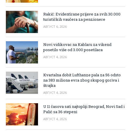
Rakić: Evidentirane prijave za svih 30.000
turističkih vaučera za penzionere
АВГУСТ 6, 2026
Novi vidikovac na Kablaru za vikend
posetilo više od 3.000 posetilaca
АВГУСТ 4, 2026
Kvartalna dobit Lufthanze pala za 56 odsto
na 383 miliona evra zbog skupog goriva i
štrajka
АВГУСТ 4, 2026
U 11 časova sati najtopliji Beograd, Novi Sad i
Palić sa 36 stepeni
АВГУСТ 4, 2026