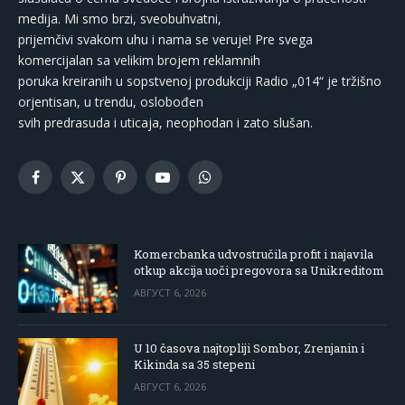
medija. Mi smo brzi, sveobuhvatni,
prijemčivi svakom uhu i nama se veruje! Pre svega
komercijalan sa velikim brojem reklamnih
poruka kreiranih u sopstvenoj produkciji Radio „014“ je tržišno
orjentisan, u trendu, oslobođen
svih predrasuda i uticaja, neophodan i zato slušan.
Facebook
X
Pinterest
YouTube
WhatsApp
(Twitter)
Komercbanka udvostručila profit i najavila
otkup akcija uoči pregovora sa Unikreditom
АВГУСТ 6, 2026
U 10 časova najtopliji Sombor, Zrenjanin i
Kikinda sa 35 stepeni
АВГУСТ 6, 2026