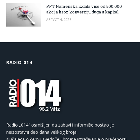
PPT Namenska izdala više od 500.000
akcija kroz konverziju duga u kapital
АВГУСТ 4, 2026
RADIO 014
Radio „014“ osmišljen da zabavi i informiše postao je
neizostavni deo dana velikog broja
slušalaca o čemu svedoče i brojna istraživanja o praćenosti