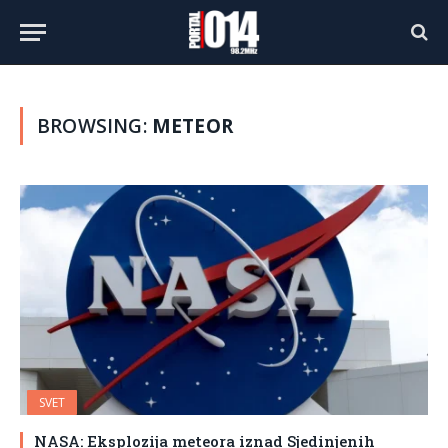
BROWSING:
METEOR
SVET
NASA: Eksplozija meteora iznad Sjedinjenih