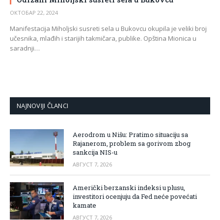
ОКТОБАР 22, 2024
Manifestacija Miholjski susreti sela u Bukovcu okupila je veliki broj
učesnika, mlađih i starijih takmičara, publike. Opština Mionica u
saradnji…
NAJNOVIJI ČLANCI
Aerodrom u Nišu: Pratimo situaciju sa
Rajanerom, problem sa gorivom zbog
sankcija NIS-u
АВГУСТ 7, 2026
Američki berzanski indeksi u plusu,
investitori ocenjuju da Fed neće povećati
kamate
АВГУСТ 7, 2026