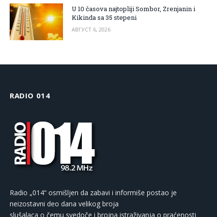
U 10 časova najtopliji Sombor, Zrenjanin i
Kikinda sa 35 stepeni
АВГУСТ 6, 2026
RADIO 014
Radio „014“ osmišljen da zabavi i informiše postao je
neizostavni deo dana velikog broja
slušalaca o čemu svedoče i brojna istraživanja o praćenosti