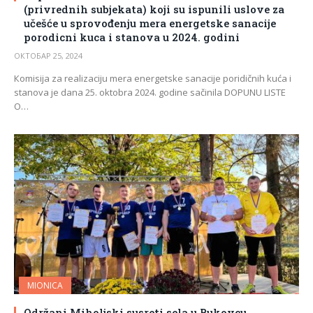
(privrednih subjekata) koji su ispunili uslove za
učešće u sprovođenju mera energetske sanacije
porodicni kuca i stanova u 2024. godini
ОКТОБАР 25, 2024
Кomisija za realizaciju mera energetske sanacije poridičnih kuća i
stanova je dana 25. oktobra 2024. godine sačinila DOPUNU LISTE
O…
MIONICA
Održani Miholjski susreti sela u Bukovcu