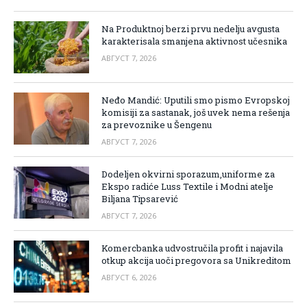
Na Produktnoj berzi prvu nedelju avgusta
karakterisala smanjena aktivnost učesnika
АВГУСТ 7, 2026
Neđo Mandić: Uputili smo pismo Evropskoj
komisiji za sastanak, još uvek nema rešenja
za prevoznike u Šengenu
АВГУСТ 7, 2026
Dodeljen okvirni sporazum,uniforme za
Ekspo radiće Luss Textile i Modni atelje
Biljana Tipsarević
АВГУСТ 7, 2026
Komercbanka udvostručila profit i najavila
otkup akcija uoči pregovora sa Unikreditom
АВГУСТ 6, 2026