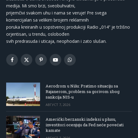
medija. Mi smo brzi, sveobuhvatni,
prijemčivi svakom uhu i nama se veruje! Pre svega
komercijalan sa velikim brojem reklamnih
poruka kreiranih u sopstvenoj produkciji Radio „014“ je tržišno
orjentisan, u trendu, oslobođen
svih predrasuda i uticaja, neophodan i zato slušan.
Facebook
X
Pinterest
YouTube
WhatsApp
(Twitter)
Aerodrom u Nišu: Pratimo situaciju sa
Rajanerom, problem sa gorivom zbog
sankcija NIS-u
АВГУСТ 7, 2026
Američki berzanski indeksi u plusu,
investitori ocenjuju da Fed neće povećati
kamate
АВГУСТ 7, 2026