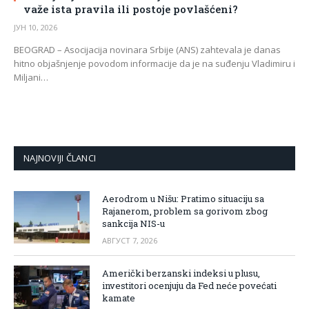
važe ista pravila ili postoje povlašćeni?
ЈУН 10, 2026
BEOGRAD – Asocijacija novinara Srbije (ANS) zahtevala je danas
hitno objašnjenje povodom informacije da je na suđenju Vladimiru i
Miljani…
NAJNOVIJI ČLANCI
Aerodrom u Nišu: Pratimo situaciju sa
Rajanerom, problem sa gorivom zbog
sankcija NIS-u
АВГУСТ 7, 2026
Američki berzanski indeksi u plusu,
investitori ocenjuju da Fed neće povećati
kamate