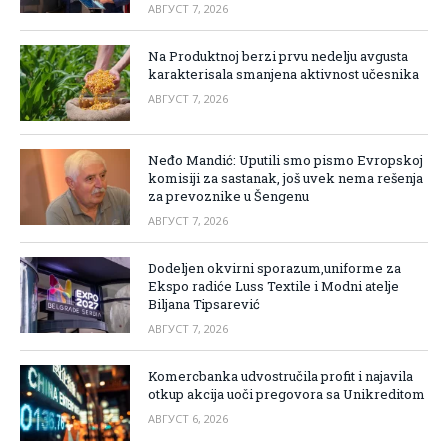
АВГУСТ 7, 2026
Na Produktnoj berzi prvu nedelju avgusta
karakterisala smanjena aktivnost učesnika
АВГУСТ 7, 2026
Neđo Mandić: Uputili smo pismo Evropskoj
komisiji za sastanak, još uvek nema rešenja
za prevoznike u Šengenu
АВГУСТ 7, 2026
Dodeljen okvirni sporazum,uniforme za
Ekspo radiće Luss Textile i Modni atelje
Biljana Tipsarević
АВГУСТ 7, 2026
Komercbanka udvostručila profit i najavila
otkup akcija uoči pregovora sa Unikreditom
АВГУСТ 6, 2026