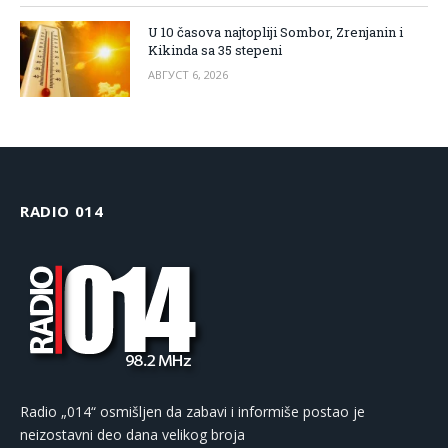
U 10 časova najtopliji Sombor, Zrenjanin i
Kikinda sa 35 stepeni
АВГУСТ 6, 2026
RADIO 014
Radio „014“ osmišljen da zabavi i informiše postao je
neizostavni deo dana velikog broja