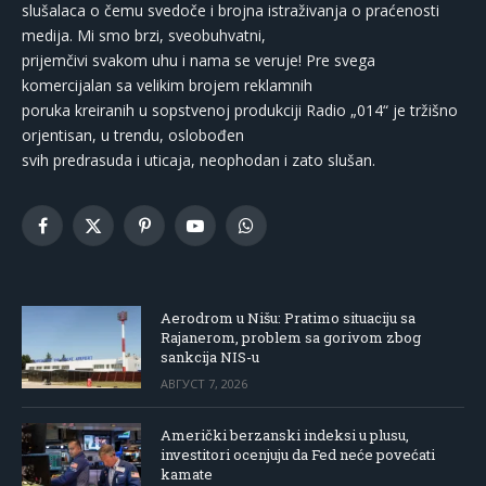
slušalaca o čemu svedoče i brojna istraživanja o praćenosti
medija. Mi smo brzi, sveobuhvatni,
prijemčivi svakom uhu i nama se veruje! Pre svega
komercijalan sa velikim brojem reklamnih
poruka kreiranih u sopstvenoj produkciji Radio „014“ je tržišno
orjentisan, u trendu, oslobođen
svih predrasuda i uticaja, neophodan i zato slušan.
Facebook
X
Pinterest
YouTube
WhatsApp
(Twitter)
Aerodrom u Nišu: Pratimo situaciju sa
Rajanerom, problem sa gorivom zbog
sankcija NIS-u
АВГУСТ 7, 2026
Američki berzanski indeksi u plusu,
investitori ocenjuju da Fed neće povećati
kamate