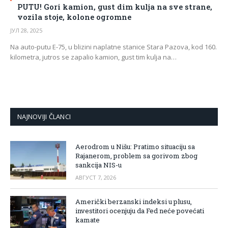
PUTU! Gori kamion, gust dim kulja na sve strane,
vozila stoje, kolone ogromne
ЈУЛ 28, 2025
Na auto-putu E-75, u blizini naplatne stanice Stara Pazova, kod 160.
kilometra, jutros se zapalio kamion, gust tim kulja na…
NAJNOVIJI ČLANCI
Aerodrom u Nišu: Pratimo situaciju sa
Rajanerom, problem sa gorivom zbog
sankcija NIS-u
АВГУСТ 7, 2026
Američki berzanski indeksi u plusu,
investitori ocenjuju da Fed neće povećati
kamate