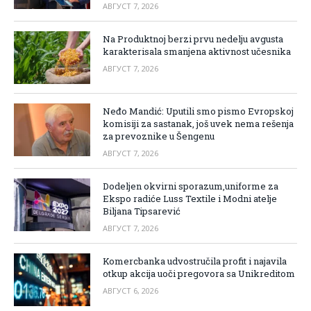
АВГУСТ 7, 2026
Na Produktnoj berzi prvu nedelju avgusta
karakterisala smanjena aktivnost učesnika
АВГУСТ 7, 2026
Neđo Mandić: Uputili smo pismo Evropskoj
komisiji za sastanak, još uvek nema rešenja
za prevoznike u Šengenu
АВГУСТ 7, 2026
Dodeljen okvirni sporazum,uniforme za
Ekspo radiće Luss Textile i Modni atelje
Biljana Tipsarević
АВГУСТ 7, 2026
Komercbanka udvostručila profit i najavila
otkup akcija uoči pregovora sa Unikreditom
АВГУСТ 6, 2026