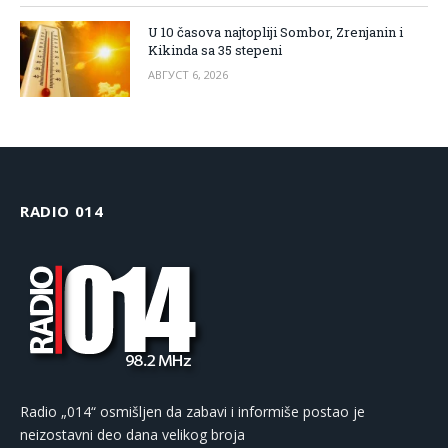
U 10 časova najtopliji Sombor, Zrenjanin i
Kikinda sa 35 stepeni
АВГУСТ 6, 2026
RADIO 014
Radio „014“ osmišljen da zabavi i informiše postao je
neizostavni deo dana velikog broja