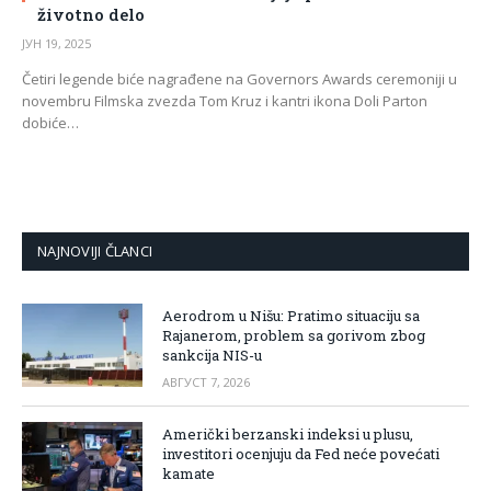
životno delo
ЈУН 19, 2025
Četiri legende biće nagrađene na Governors Awards ceremoniji u
novembru Filmska zvezda Tom Kruz i kantri ikona Doli Parton
dobiće…
NAJNOVIJI ČLANCI
Aerodrom u Nišu: Pratimo situaciju sa
Rajanerom, problem sa gorivom zbog
sankcija NIS-u
АВГУСТ 7, 2026
Američki berzanski indeksi u plusu,
investitori ocenjuju da Fed neće povećati
kamate