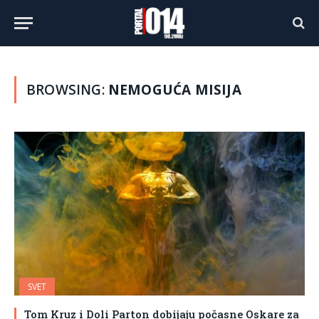
BROWSING:
NEMOGUĆA MISIJA
SVET
Tom Kruz i Doli Parton dobijaju počasne Oskare za