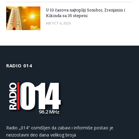
U 10 časova najtopliji Sombor, Zrenjanin i
Kikinda sa 35 stepeni
АВГУСТ 6, 2026
RADIO 014
Radio „014“ osmišljen da zabavi i informiše postao je
neizostavni deo dana velikog broja