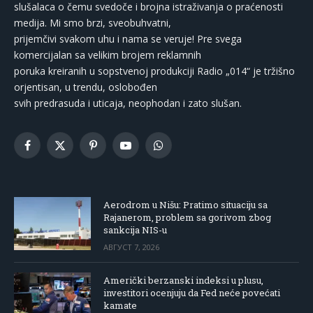
slušalaca o čemu svedoče i brojna istraživanja o praćenosti
medija. Mi smo brzi, sveobuhvatni,
prijemčivi svakom uhu i nama se veruje! Pre svega
komercijalan sa velikim brojem reklamnih
poruka kreiranih u sopstvenoj produkciji Radio „014“ je tržišno
orjentisan, u trendu, oslobođen
svih predrasuda i uticaja, neophodan i zato slušan.
Facebook
X
Pinterest
YouTube
WhatsApp
(Twitter)
Aerodrom u Nišu: Pratimo situaciju sa
Rajanerom, problem sa gorivom zbog
sankcija NIS-u
АВГУСТ 7, 2026
Američki berzanski indeksi u plusu,
investitori ocenjuju da Fed neće povećati
kamate