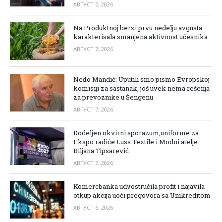
АВГУСТ 7, 2026
Na Produktnoj berzi prvu nedelju avgusta
karakterisala smanjena aktivnost učesnika
АВГУСТ 7, 2026
Neđo Mandić: Uputili smo pismo Evropskoj
komisiji za sastanak, još uvek nema rešenja
za prevoznike u Šengenu
АВГУСТ 7, 2026
Dodeljen okvirni sporazum,uniforme za
Ekspo radiće Luss Textile i Modni atelje
Biljana Tipsarević
АВГУСТ 7, 2026
Komercbanka udvostručila profit i najavila
otkup akcija uoči pregovora sa Unikreditom
АВГУСТ 6, 2026