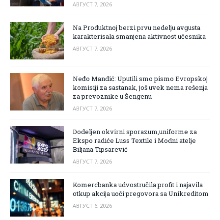
АВГУСТ 7, 2026
Na Produktnoj berzi prvu nedelju avgusta
karakterisala smanjena aktivnost učesnika
АВГУСТ 7, 2026
Neđo Mandić: Uputili smo pismo Evropskoj
komisiji za sastanak, još uvek nema rešenja
za prevoznike u Šengenu
АВГУСТ 7, 2026
Dodeljen okvirni sporazum,uniforme za
Ekspo radiće Luss Textile i Modni atelje
Biljana Tipsarević
АВГУСТ 7, 2026
Komercbanka udvostručila profit i najavila
otkup akcija uoči pregovora sa Unikreditom
АВГУСТ 6, 2026