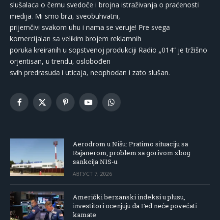
slušalaca o čemu svedoče i brojna istraživanja o praćenosti
medija. Mi smo brzi, sveobuhvatni,
prijemčivi svakom uhu i nama se veruje! Pre svega
komercijalan sa velikim brojem reklamnih
poruka kreiranih u sopstvenoj produkciji Radio „014“ je tržišno
orjentisan, u trendu, oslobođen
svih predrasuda i uticaja, neophodan i zato slušan.
Facebook
X
Pinterest
YouTube
WhatsApp
(Twitter)
Aerodrom u Nišu: Pratimo situaciju sa
Rajanerom, problem sa gorivom zbog
sankcija NIS-u
АВГУСТ 7, 2026
Američki berzanski indeksi u plusu,
investitori ocenjuju da Fed neće povećati
kamate