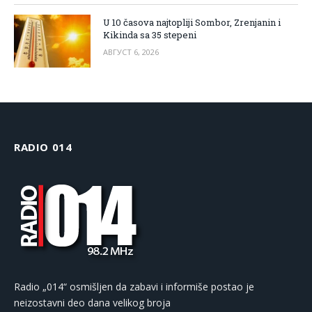
U 10 časova najtopliji Sombor, Zrenjanin i
Kikinda sa 35 stepeni
АВГУСТ 6, 2026
RADIO 014
Radio „014“ osmišljen da zabavi i informiše postao je
neizostavni deo dana velikog broja