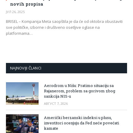
novih propisa
ЈУЛ 26, 2025
BRISEL – Kompanija Meta saopštila je da će od oktobra obustaviti
sve političke, izborne i društveno osetljive oglase na
platformama…
NAJNOVIJI ČLANCI
Aerodrom u Nišu: Pratimo situaciju sa
Rajanerom, problem sa gorivom zbog
sankcija NIS-u
АВГУСТ 7, 2026
Američki berzanski indeksi u plusu,
investitori ocenjuju da Fed neće povećati
kamate