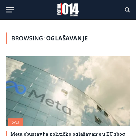
BROWSING:
OGLAŠAVANJE
SVET
Meta obustavlja političko oglašavanje u EU zbog