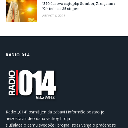
U 10 časova najtopliji Sombor, Zrenjanin i
Kikinda sa 35 stepeni
АВГУСТ 6, 2026
RADIO 014
Radio „014“ osmišljen da zabavi i informiše postao je
neizostavni deo dana velikog broja
slušalaca o čemu svedoče i brojna istraživanja o praćenosti