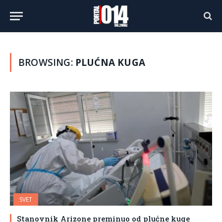
BROWSING:
PLUĆNA KUGA
SVET
Stanovnik Arizone preminuo od plućne kuge