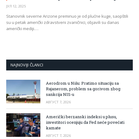
ЈУЛ 12, 2025
Stanovnik severne Arizone preminuo je od plućne kuge, saopštili
su u petak američki zdravstveni zvaničnici, objavili su danas
američki mediji.…
NAJNOVIJI ČLANCI
Aerodrom u Nišu: Pratimo situaciju sa
Rajanerom, problem sa gorivom zbog
sankcija NIS-u
АВГУСТ 7, 2026
Američki berzanski indeksi u plusu,
investitori ocenjuju da Fed neće povećati
kamate
АВГУСТ 7, 2026