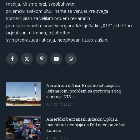
medija. Mi smo brzi, sveobuhvatni,
prijemčivi svakom uhu i nama se veruje! Pre svega
komercijalan sa velikim brojem reklamnih
poruka kreiranih u sopstvenoj produkciji Radio „014“ je tržišno
orjentisan, u trendu, oslobođen
svih predrasuda i uticaja, neophodan i zato slušan.
Facebook
X
Pinterest
YouTube
WhatsApp
(Twitter)
Aerodrom u Nišu: Pratimo situaciju sa
Rajanerom, problem sa gorivom zbog
sankcija NIS-u
АВГУСТ 7, 2026
Američki berzanski indeksi u plusu,
investitori ocenjuju da Fed neće povećati
kamate
АВГУСТ 7, 2026