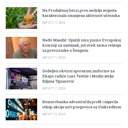
Na Produktnoj berzi prvu nedelju avgusta
karakterisala smanjena aktivnost učesnika
АВГУСТ 7, 2026
Neđo Mandić: Uputili smo pismo Evropskoj
komisiji za sastanak, još uvek nema rešenja
za prevoznike u Šengenu
АВГУСТ 7, 2026
Dodeljen okvirni sporazum,uniforme za
Ekspo radiće Luss Textile i Modni atelje
Biljana Tipsarević
АВГУСТ 7, 2026
Komercbanka udvostručila profit i najavila
otkup akcija uoči pregovora sa Unikreditom
АВГУСТ 6, 2026