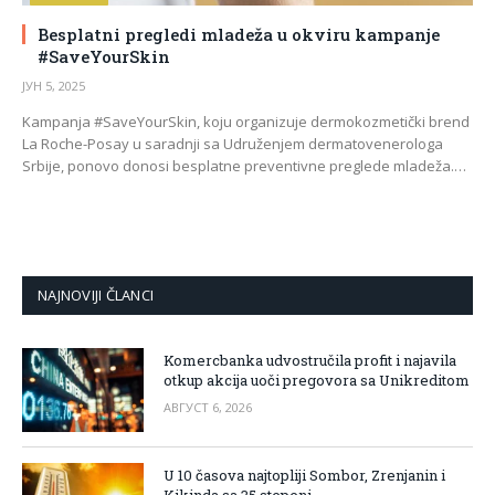
Besplatni pregledi mladeža u okviru kampanje
#SaveYourSkin
ЈУН 5, 2025
Kampanja #SaveYourSkin, koju organizuje dermokozmetički brend
La Roche-Posay u saradnji sa Udruženjem dermatovenerologa
Srbije, ponovo donosi besplatne preventivne preglede mladeža.…
NAJNOVIJI ČLANCI
Komercbanka udvostručila profit i najavila
otkup akcija uoči pregovora sa Unikreditom
АВГУСТ 6, 2026
U 10 časova najtopliji Sombor, Zrenjanin i
Kikinda sa 35 stepeni