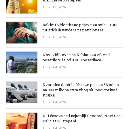
АВГУСТ 6, 2026
Rakić: Evidentirane prijave za svih 30.000
turističkih vaučera za penzionere
АВГУСТ 6, 2026
Novi vidikovac na Kablaru za vikend
posetilo više od 3.000 posetilaca
АВГУСТ 4, 2026
Kvartalna dobit Lufthanze pala za 56 odsto
na 383 miliona evra zbog skupog goriva i
štrajka
АВГУСТ 4, 2026
U 11 časova sati najtopliji Beograd, Novi Sad i
Palić sa 36 stepeni
АВГУСТ 4, 2026