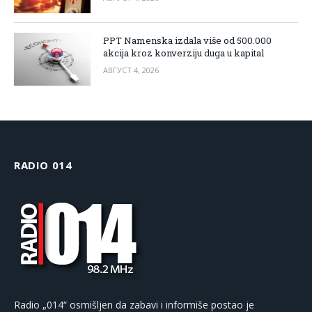
PPT Namenska izdala više od 500.000
akcija kroz konverziju duga u kapital
АВГУСТ 4, 2026
RADIO 014
Radio „014“ osmišljen da zabavi i informiše postao je