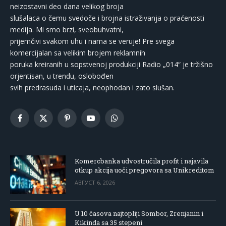
neizostavni deo dana velikog broja
slušalaca o čemu svedoče i brojna istraživanja o praćenosti
medija. Mi smo brzi, sveobuhvatni,
prijemčivi svakom uhu i nama se veruje! Pre svega
komercijalan sa velikim brojem reklamnih
poruka kreiranih u sopstvenoj produkciji Radio „014“ je tržišno
orjentisan, u trendu, oslobođen
svih predrasuda i uticaja, neophodan i zato slušan.
Facebook
X
Pinterest
YouTube
WhatsApp
(Twitter)
Komercbanka udvostručila profit i najavila
otkup akcija uoči pregovora sa Unikreditom
АВГУСТ 6, 2026
U 10 časova najtopliji Sombor, Zrenjanin i
Kikinda sa 35 stepeni