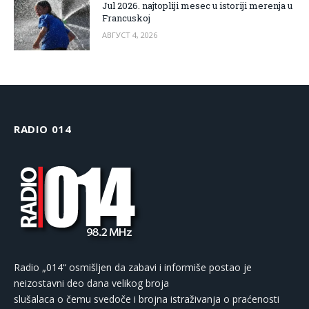
Jul 2026. najtopliji mesec u istoriji merenja u
Francuskoj
АВГУСТ 4, 2026
RADIO 014
Radio „014“ osmišljen da zabavi i informiše postao je
neizostavni deo dana velikog broja
slušalaca o čemu svedoče i brojna istraživanja o praćenosti