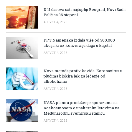
U 11 časova sati najtopliji Beograd, Novi Sad i
Palić sa 36 stepeni
АВГУСТ 4, 2026
PPT Namenska izdala više od 500.000
akcija kroz konverziju duga u kapital
АВГУСТ 4, 2026
Nova metoda protiv kovida: Koronavirus u
plućima blokira lek za lečenje od
alkoholizma
АВГУСТ 4, 2026
NASA planira produženje sporazuma sa
Roskosmosom o unakrsnim letovima na
Međunarodnu svemirsku stanicu
АВГУСТ 4, 2026