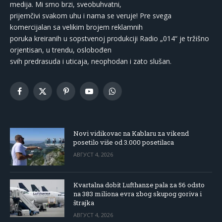
medija. Mi smo brzi, sveobuhvatni,
prijemčivi svakom uhu i nama se veruje! Pre svega
komercijalan sa velikim brojem reklamnih
poruka kreiranih u sopstvenoj produkciji Radio „014“ je tržišno
orjentisan, u trendu, oslobođen
svih predrasuda i uticaja, neophodan i zato slušan.
Facebook
X
Pinterest
YouTube
WhatsApp
(Twitter)
Novi vidikovac na Kablaru za vikend
posetilo više od 3.000 posetilaca
АВГУСТ 4, 2026
Kvartalna dobit Lufthanze pala za 56 odsto
na 383 miliona evra zbog skupog goriva i
štrajka
АВГУСТ 4, 2026