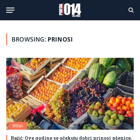
BROWSING:
PRINOSI
SRBIJA
Rajić: Ove godine se očekuju dobri prinosi pšenice,