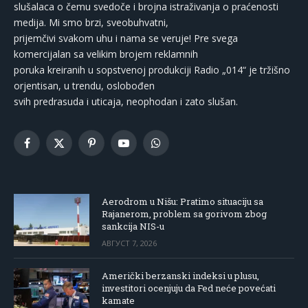
slušalaca o čemu svedoče i brojna istraživanja o praćenosti
medija. Mi smo brzi, sveobuhvatni,
prijemčivi svakom uhu i nama se veruje! Pre svega
komercijalan sa velikim brojem reklamnih
poruka kreiranih u sopstvenoj produkciji Radio „014“ je tržišno
orjentisan, u trendu, oslobođen
svih predrasuda i uticaja, neophodan i zato slušan.
Facebook
X
Pinterest
YouTube
WhatsApp
(Twitter)
Aerodrom u Nišu: Pratimo situaciju sa
Rajanerom, problem sa gorivom zbog
sankcija NIS-u
АВГУСТ 7, 2026
Američki berzanski indeksi u plusu,
investitori ocenjuju da Fed neće povećati
kamate