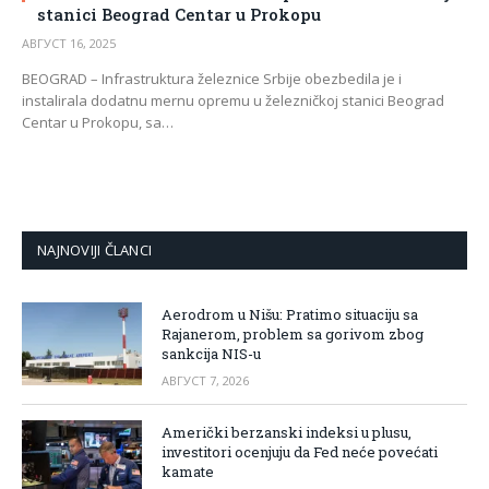
stanici Beograd Centar u Prokopu
АВГУСТ 16, 2025
BEOGRAD – Infrastruktura železnice Srbije obezbedila je i
instalirala dodatnu mernu opremu u železničkoj stanici Beograd
Centar u Prokopu, sa…
NAJNOVIJI ČLANCI
Aerodrom u Nišu: Pratimo situaciju sa
Rajanerom, problem sa gorivom zbog
sankcija NIS-u
АВГУСТ 7, 2026
Američki berzanski indeksi u plusu,
investitori ocenjuju da Fed neće povećati
kamate