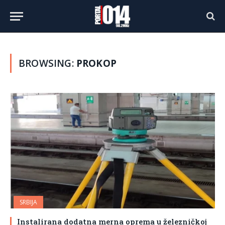
BROWSING:
PROKOP
SRBIJA
Instalirana dodatna merna oprema u železničkoj