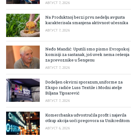
АВГУСТ 7, 2026
Na Produktnoj berzi prvu nedelju avgusta
karakterisala smanjena aktivnost učesnika
АВГУСТ 7, 2026
Neđo Mandić: Uputili smo pismo Evropskoj
komisiji za sastanak, još uvek nema rešenja
za prevoznike u Šengenu
АВГУСТ 7, 2026
Dodeljen okvirni sporazum,uniforme za
Ekspo radiće Luss Textile i Modni atelje
Biljana Tipsarević
АВГУСТ 7, 2026
Komercbanka udvostručila profit i najavila
otkup akcija uoči pregovora sa Unikreditom
АВГУСТ 6, 2026