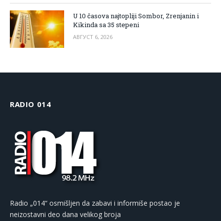
U 10 časova najtopliji Sombor, Zrenjanin i
Kikinda sa 35 stepeni
АВГУСТ 6, 2026
RADIO 014
Radio „014“ osmišljen da zabavi i informiše postao je
neizostavni deo dana velikog broja