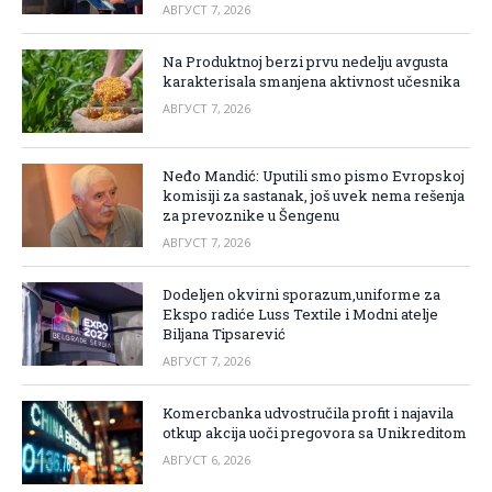
АВГУСТ 7, 2026
Na Produktnoj berzi prvu nedelju avgusta
karakterisala smanjena aktivnost učesnika
АВГУСТ 7, 2026
Neđo Mandić: Uputili smo pismo Evropskoj
komisiji za sastanak, još uvek nema rešenja
za prevoznike u Šengenu
АВГУСТ 7, 2026
Dodeljen okvirni sporazum,uniforme za
Ekspo radiće Luss Textile i Modni atelje
Biljana Tipsarević
АВГУСТ 7, 2026
Komercbanka udvostručila profit i najavila
otkup akcija uoči pregovora sa Unikreditom
АВГУСТ 6, 2026