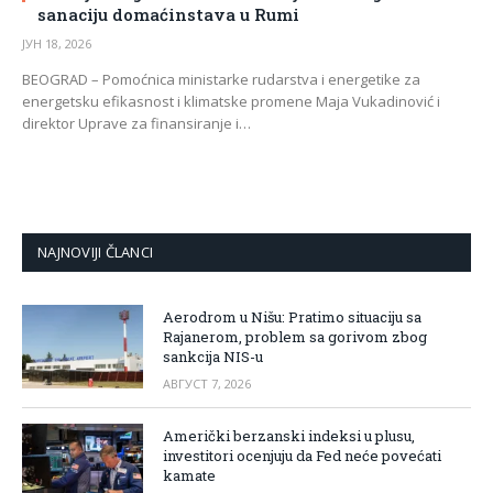
sanaciju domaćinstava u Rumi
ЈУН 18, 2026
BEOGRAD – Pomoćnica ministarke rudarstva i energetike za
energetsku efikasnost i klimatske promene Maja Vukadinović i
direktor Uprave za finansiranje i…
NAJNOVIJI ČLANCI
Aerodrom u Nišu: Pratimo situaciju sa
Rajanerom, problem sa gorivom zbog
sankcija NIS-u
АВГУСТ 7, 2026
Američki berzanski indeksi u plusu,
investitori ocenjuju da Fed neće povećati
kamate