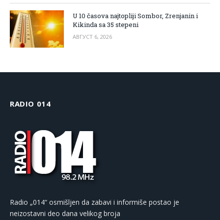
U 10 časova najtopliji Sombor, Zrenjanin i
Kikinda sa 35 stepeni
АВГУСТ 6, 2026
RADIO 014
Radio „014“ osmišljen da zabavi i informiše postao je
neizostavni deo dana velikog broja