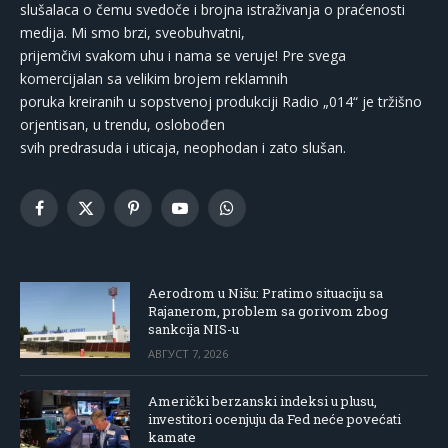
slušalaca o čemu svedoče i brojna istraživanja o praćenosti
medija. Mi smo brzi, sveobuhvatni,
prijemčivi svakom uhu i nama se veruje! Pre svega
komercijalan sa velikim brojem reklamnih
poruka kreiranih u sopstvenoj produkciji Radio „014“ je tržišno
orjentisan, u trendu, oslobođen
svih predrasuda i uticaja, neophodan i zato slušan.
Facebook
X
Pinterest
YouTube
WhatsApp
(Twitter)
Aerodrom u Nišu: Pratimo situaciju sa
Rajanerom, problem sa gorivom zbog
sankcija NIS-u
АВГУСТ 7, 2026
Američki berzanski indeksi u plusu,
investitori ocenjuju da Fed neće povećati
kamate