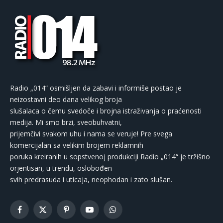
Radio „014“ osmišljen da zabavi i informiše postao je
neizostavni deo dana velikog broja
slušalaca o čemu svedoče i brojna istraživanja o praćenosti
medija. Mi smo brzi, sveobuhvatni,
prijemčivi svakom uhu i nama se veruje! Pre svega
komercijalan sa velikim brojem reklamnih
poruka kreiranih u sopstvenoj produkciji Radio „014“ je tržišno
orjentisan, u trendu, oslobođen
svih predrasuda i uticaja, neophodan i zato slušan.
Facebook
X
Pinterest
YouTube
WhatsApp
(Twitter)