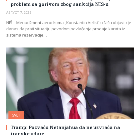
problem sa gorivom zbog sankcija NIS-u
АВГУСТ 7, 2026
NIŠ – Menadžment aerodroma „Konstantin Veliki“ u Nišu objavio je
danas da prati situaciju povodom povlačenja prodaje karata iz
sistema rezervacije…
SVET
Tramp: Pozvaću Netanjahua da ne uzvraća na
iranske udare