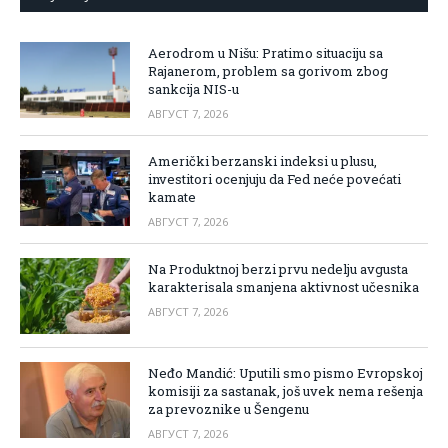
Aerodrom u Nišu: Pratimo situaciju sa
Rajanerom, problem sa gorivom zbog
sankcija NIS-u
АВГУСТ 7, 2026
Američki berzanski indeksi u plusu,
investitori ocenjuju da Fed neće povećati
kamate
АВГУСТ 7, 2026
Na Produktnoj berzi prvu nedelju avgusta
karakterisala smanjena aktivnost učesnika
АВГУСТ 7, 2026
Neđo Mandić: Uputili smo pismo Evropskoj
komisiji za sastanak, još uvek nema rešenja
za prevoznike u Šengenu
АВГУСТ 7, 2026