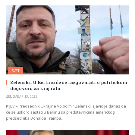
SVET
Zelenski: U Berlinu će se razgovarati o političkom
dogovoru za kraj rata
ДЕЦЕМБАР 13, 2025
KIJEV – Predsednik Ukrajine Volodimir Zelenski izjavio je danas da
će se uskoro sastati u Berlinu sa predstavnicima američkog
predsednika Donalda Trampa…