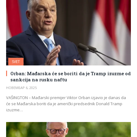
SVET
Orban: Mađarska će se boriti da je Tramp izuzme od
sankcija na rusku naftu
НОВЕМБАР 6, 2025
VAŠINGTON – Mađarski premijer Viktor Orban izjavio je danas da
će se Mađarska boriti da je američki predsednik Donald Tramp
izuzme…