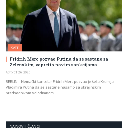
SVET
Fridrih Merc pozvao Putina da se sastane sa
Zelenskim, zapretio novim sankcijama
АВГУСТ 26, 2025
BERLIN – Nemački kancelar Fridrih Merc pozvao je šefa Kremlja
Vladimira Putina da se sastane nasamo sa ukrajinskim
predsednikom Volodimirom…
NAJNOVIJI ČLANCI