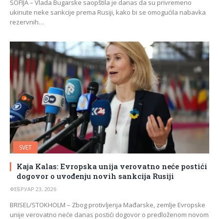
SOFIJA – Vlada Bugarske saopštila je danas da su privremeno
ukinute neke sankcije prema Rusiji, kako bi se omogućila nabavka
rezervnih…
SVET
Kaja Kalas: Evropska unija verovatno neće postići
dogovor o uvođenju novih sankcija Rusiji
ФЕБРУАР 23, 2026
BRISEL/STOKHOLM – Zbog protivljenja Mađarske, zemlje Evropske
unije verovatno neće danas postići dogovor o predloženom novom