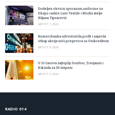
Dodeljen okvirni sporazum,uniforme za
Ekspo radiće Luss Textile i Modni atelje
Biljana Tipsarević
АВГУСТ 7, 2026
Komercbanka udvostručila profit i najavila
otkup akcija uoči pregovora sa Unikreditom
АВГУСТ 6, 2026
U 10 časova najtopliji Sombor, Zrenjanin i
Kikinda sa 35 stepeni
АВГУСТ 6, 2026
RADIO 014