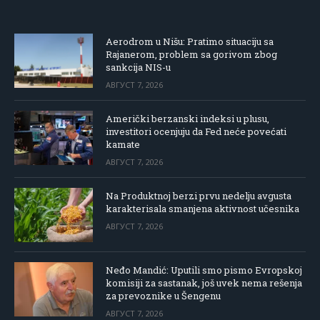
Aerodrom u Nišu: Pratimo situaciju sa
Rajanerom, problem sa gorivom zbog
sankcija NIS-u
АВГУСТ 7, 2026
Američki berzanski indeksi u plusu,
investitori ocenjuju da Fed neće povećati
kamate
АВГУСТ 7, 2026
Na Produktnoj berzi prvu nedelju avgusta
karakterisala smanjena aktivnost učesnika
АВГУСТ 7, 2026
Neđo Mandić: Uputili smo pismo Evropskoj
komisiji za sastanak, još uvek nema rešenja
za prevoznike u Šengenu
АВГУСТ 7, 2026