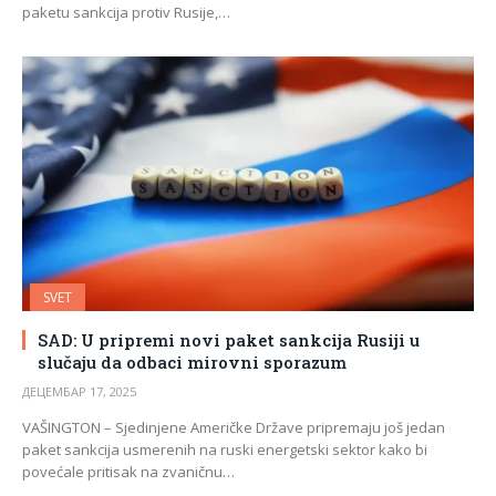
paketu sankcija protiv Rusije,…
SVET
SAD: U pripremi novi paket sankcija Rusiji u
slučaju da odbaci mirovni sporazum
ДЕЦЕМБАР 17, 2025
VAŠINGTON – Sjedinjene Američke Države pripremaju još jedan
paket sankcija usmerenih na ruski energetski sektor kako bi
povećale pritisak na zvaničnu…