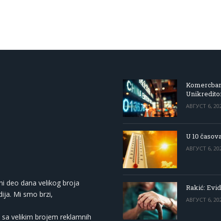
Komercbanka
Unikredit
АВГУСТ 6, 20
U 10 časova
АВГУСТ 6, 20
ni deo dana velikog broja
Rakić: Evid
ija. Mi smo brzi,
АВГУСТ 6, 20
 sa velikim brojem reklamnih