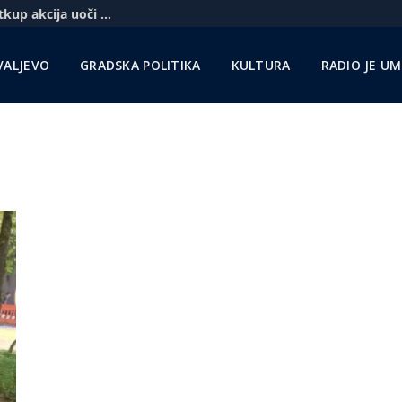
Komercbanka udvostručila profit i najavila otkup akcija uoči pregovora sa Unikreditom
VALJEVO
GRADSKA POLITIKA
KULTURA
RADIO JE U