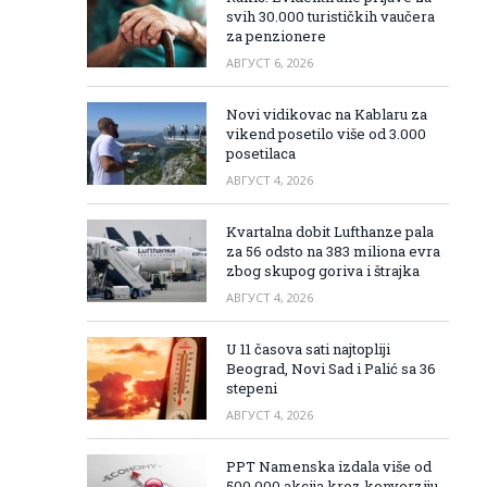
svih 30.000 turističkih vaučera
za penzionere
АВГУСТ 6, 2026
Novi vidikovac na Kablaru za
vikend posetilo više od 3.000
posetilaca
АВГУСТ 4, 2026
Kvartalna dobit Lufthanze pala
za 56 odsto na 383 miliona evra
zbog skupog goriva i štrajka
АВГУСТ 4, 2026
U 11 časova sati najtopliji
Beograd, Novi Sad i Palić sa 36
stepeni
АВГУСТ 4, 2026
PPT Namenska izdala više od
500.000 akcija kroz konverziju