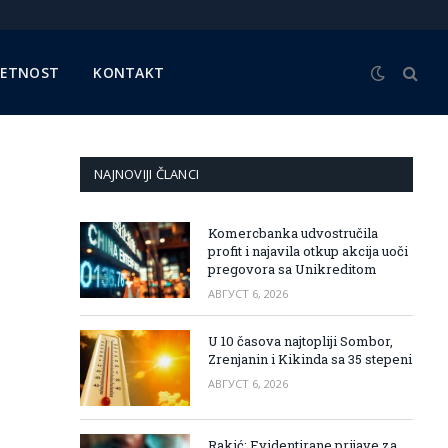
METNOST
KONTAKT
NAJNOVIJI ČLANCI
Komercbanka udvostručila
profit i najavila otkup akcija uoči
pregovora sa Unikreditom
АВГУСТ 6, 2026
U 10 časova najtopliji Sombor,
Zrenjanin i Kikinda sa 35 stepeni
АВГУСТ 6, 2026
Rakić: Evidentirane prijave za