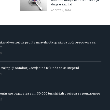
duga u kapital
АВГУСТ 4, 2026
 udvostručila profit i najavila otkup akcija uoči pregovora sa
om
26
 najtopliji Sombor, Zrenjanin i Kikinda sa 35 stepeni
26
entirane prijave za svih 30.000 turističkih vaučera za penzionere
26