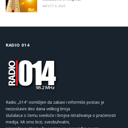
АВГУСТ 6, 2026
RADIO 014
Radio „014“ osmišljen da zabavi i informiše postao je
neizostavni deo dana velikog broja
slušalaca o čemu svedoče i brojna istraživanja o praćenosti
medija. Mi smo brzi, sveobuhvatni,