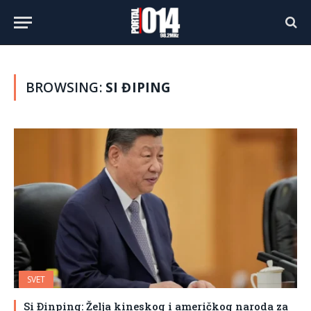
BROWSING:
SI ĐIPING
SVET
Si Đinping: Želja kineskog i američkog naroda za