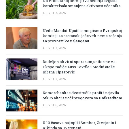
Na Produktnoj berzi prvu nedelju avgusta
karakterisala smanjena aktivnost učesnika
АВГУСТ 7, 2026
Neđo Mandić: Uputili smo pismo Evropskoj
komisiji za sastanak, još uvek nema rešenja
za prevoznike u Šengenu
АВГУСТ 7, 2026
Dodeljen okvirni sporazum,uniforme za
Ekspo radiće Luss Textile i Modni atelje
Biljana Tipsarević
АВГУСТ 7, 2026
Komercbanka udvostručila profit i najavila
otkup akcija uoči pregovora sa Unikreditom
АВГУСТ 6, 2026
U 10 časova najtopliji Sombor, Zrenjanin i
Kikinda sa 35 stepeni