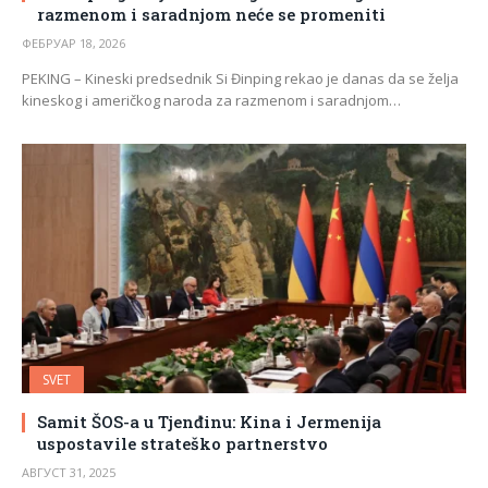
razmenom i saradnjom neće se promeniti
ФЕБРУАР 18, 2026
PEKING – Kineski predsednik Si Đinping rekao je danas da se želja
kineskog i američkog naroda za razmenom i saradnjom…
SVET
Samit ŠOS-a u Tjenđinu: Kina i Jermenija
uspostavile strateško partnerstvo
АВГУСТ 31, 2025