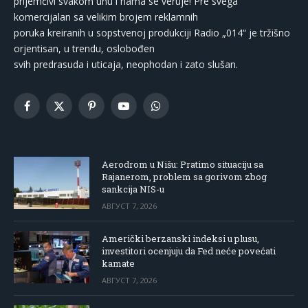
prijemčivi svakom uhu i nama se veruje! Pre svega
komercijalan sa velikim brojem reklamnih
poruka kreiranih u sopstvenoj produkciji Radio „014“ je tržišno
orjentisan, u trendu, oslobođen
svih predrasuda i uticaja, neophodan i zato slušan.
Facebook
X
Pinterest
YouTube
WhatsApp
(Twitter)
Aerodrom u Nišu: Pratimo situaciju sa
Rajanerom, problem sa gorivom zbog
sankcija NIS-u
АВГУСТ 7, 2026
Američki berzanski indeksi u plusu,
investitori ocenjuju da Fed neće povećati
kamate
АВГУСТ 7, 2026