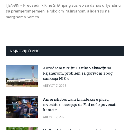
TJENĐIN – Predsednik Kine Si Đinping susreo se danas u Tjenđinu
sa premijerom Jermenije Nikolom Pašinjanom, a lideri su na
marginama Samita…
NAJNOVIJI ČLANCI
Aerodrom u Nišu: Pratimo situaciju sa
Rajanerom, problem sa gorivom zbog
sankcija NIS-u
АВГУСТ 7, 2026
Američki berzanski indeksi u plusu,
investitori ocenjuju da Fed neće povećati
kamate
АВГУСТ 7, 2026