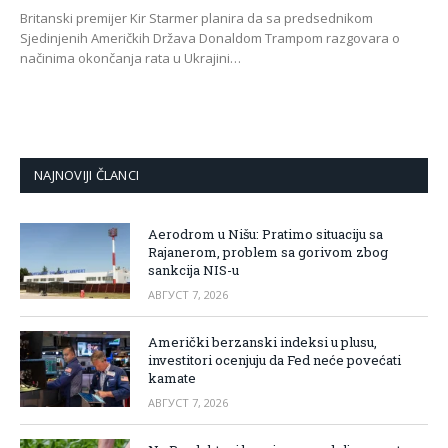
Britanski premijer Kir Starmer planira da sa predsednikom
Sjedinjenih Američkih Država Donaldom Trampom razgovara o
načinima okončanja rata u Ukrajini…
NAJNOVIJI ČLANCI
Aerodrom u Nišu: Pratimo situaciju sa
Rajanerom, problem sa gorivom zbog
sankcija NIS-u
АВГУСТ 7, 2026
Američki berzanski indeksi u plusu,
investitori ocenjuju da Fed neće povećati
kamate
АВГУСТ 7, 2026