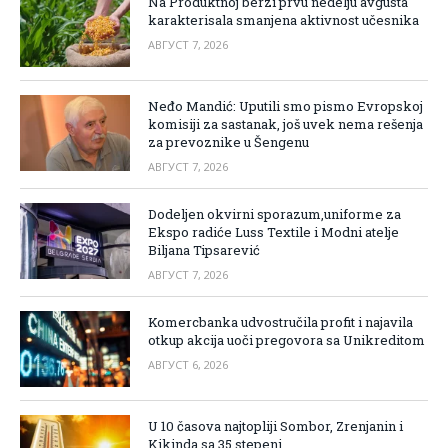
Na Produktnoj berzi prvu nedelju avgusta
karakterisala smanjena aktivnost učesnika
АВГУСТ 7, 2026
Neđo Mandić: Uputili smo pismo Evropskoj
komisiji za sastanak, još uvek nema rešenja
za prevoznike u Šengenu
АВГУСТ 7, 2026
Dodeljen okvirni sporazum,uniforme za
Ekspo radiće Luss Textile i Modni atelje
Biljana Tipsarević
АВГУСТ 7, 2026
Komercbanka udvostručila profit i najavila
otkup akcija uoči pregovora sa Unikreditom
АВГУСТ 6, 2026
U 10 časova najtopliji Sombor, Zrenjanin i
Kikinda sa 35 stepeni