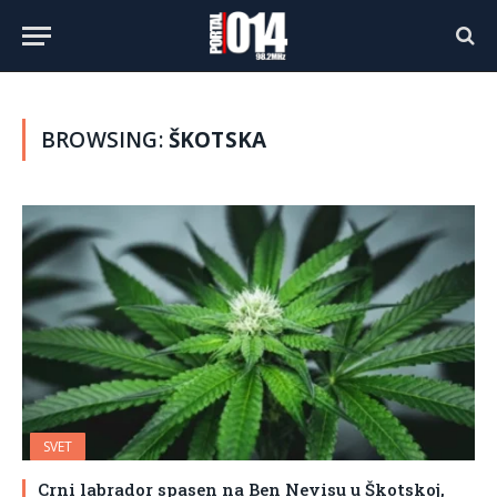
BROWSING:
ŠKOTSKA
SVET
Crni labrador spasen na Ben Nevisu u Škotskoj,