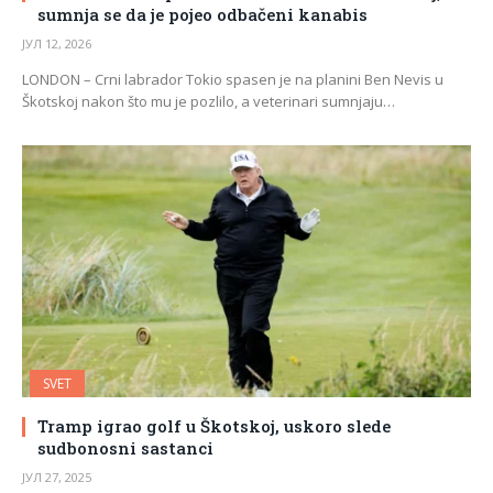
sumnja se da je pojeo odbačeni kanabis
ЈУЛ 12, 2026
LONDON – Crni labrador Tokio spasen je na planini Ben Nevis u
Škotskoj nakon što mu je pozlilo, a veterinari sumnjaju…
SVET
Tramp igrao golf u Škotskoj, uskoro slede
sudbonosni sastanci
ЈУЛ 27, 2025