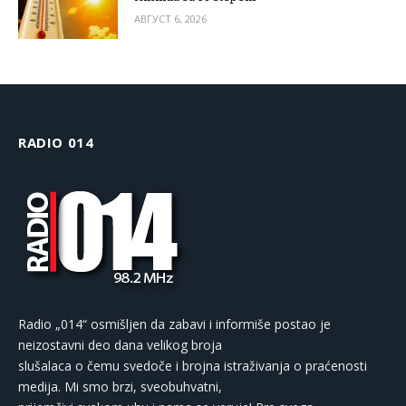
АВГУСТ 6, 2026
RADIO 014
Radio „014“ osmišljen da zabavi i informiše postao je
neizostavni deo dana velikog broja
slušalaca o čemu svedoče i brojna istraživanja o praćenosti
medija. Mi smo brzi, sveobuhvatni,