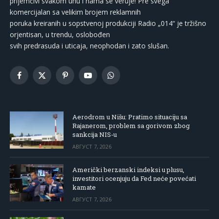
prijemčivi svakom uhu i nama se veruje! Pre svega
komercijalan sa velikim brojem reklamnih
poruka kreiranih u sopstvenoj produkciji Radio „014“ je tržišno
orjentisan, u trendu, oslobođen
svih predrasuda i uticaja, neophodan i zato slušan.
Facebook
X
Pinterest
YouTube
WhatsApp
(Twitter)
Aerodrom u Nišu: Pratimo situaciju sa
Rajanerom, problem sa gorivom zbog
sankcija NIS-u
АВГУСТ 7, 2026
Američki berzanski indeksi u plusu,
investitori ocenjuju da Fed neće povećati
kamate
АВГУСТ 7, 2026