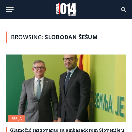
BROWSING:
SLOBODAN ŠEŠUM
SRBIJA
Glamočić razgovarao sa ambasadorom Slovenije u