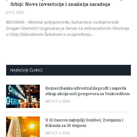
Srbiji: Nove investicije i snažnija saradnja
ЈУЛ 2, 2026
BEOGRAD – Ministar poljoprivrede, šumarstva i vodoprivrede
Dragan Glamočić razgovarao je danas sa ambasadorom Slovenije
u Srbiji Slobodanom Šešumom o unapređenju…
NAJNOVIJI ČLANCI
Komercbanka udvostručila profit i najavila
otkup akcija uoči pregovora sa Unikreditom
АВГУСТ 6, 2026
U 10 časova najtopliji Sombor, Zrenjanin i
Kikinda sa 35 stepeni
АВГУСТ 6, 2026