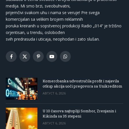
medija. Mi smo brzi, sveobuhvatni,
prijemčivi svakom uhu i nama se veruje! Pre svega
komercijalan sa velikim brojem reklamnih
poruka kreiranih u sopstvenoj produkciji Radio „014“ je tržišno
orjentisan, u trendu, oslobođen
svih predrasuda i uticaja, neophodan i zato slušan.
Facebook
X
Pinterest
YouTube
WhatsApp
(Twitter)
Komercbanka udvostručila profit i najavila
otkup akcija uoči pregovora sa Unikreditom
АВГУСТ 6, 2026
U 10 časova najtopliji Sombor, Zrenjanin i
Kikinda sa 35 stepeni
АВГУСТ 6, 2026