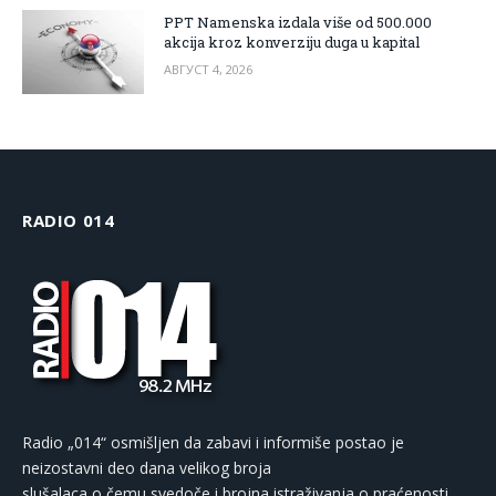
PPT Namenska izdala više od 500.000
akcija kroz konverziju duga u kapital
АВГУСТ 4, 2026
RADIO 014
Radio „014“ osmišljen da zabavi i informiše postao je
neizostavni deo dana velikog broja
slušalaca o čemu svedoče i brojna istraživanja o praćenosti