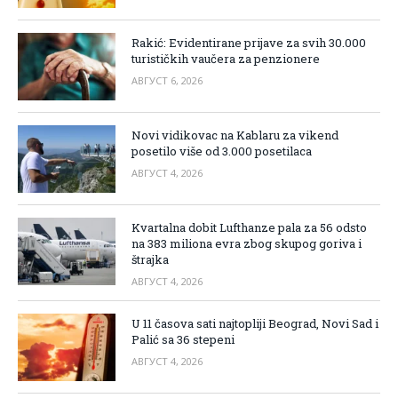
Rakić: Evidentirane prijave za svih 30.000
turističkih vaučera za penzionere
АВГУСТ 6, 2026
Novi vidikovac na Kablaru za vikend
posetilo više od 3.000 posetilaca
АВГУСТ 4, 2026
Kvartalna dobit Lufthanze pala za 56 odsto
na 383 miliona evra zbog skupog goriva i
štrajka
АВГУСТ 4, 2026
U 11 časova sati najtopliji Beograd, Novi Sad i
Palić sa 36 stepeni
АВГУСТ 4, 2026