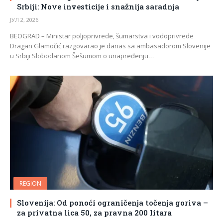
Srbiji: Nove investicije i snažnija saradnja
ЈУЛ 2, 2026
BEOGRAD – Ministar poljoprivrede, šumarstva i vodoprivrede
Dragan Glamočić razgovarao je danas sa ambasadorom Slovenije
u Srbiji Slobodanom Šešumom o unapređenju…
REGION
Slovenija: Od ponoći ograničenja točenja goriva –
za privatna lica 50, za pravna 200 litara