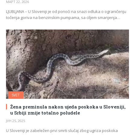
МАРТ 22, 2026
LJUBLJANA – U Sloveniji je od ponoći na snazi odluka o ograničenju
točenja goriva na benzinskim pumpama, sa ciljem smanjenja…
SVET
Žena preminula nakon ujeda poskoka u Sloveniji,
u Srbiji zmije totalno poludele
ЈУН 25, 2025
U Sloveniji je zabeležen prvi smrti slučaj zbog ugriza poskoka