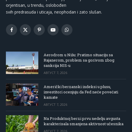
orjentisan, u trendu, oslobođen
svih predrasuda i uticaja, neophodan i zato slušan.
Facebook
X
Pinterest
YouTube
WhatsApp
(Twitter)
Aerodrom u Nišu: Pratimo situaciju sa
Rajanerom, problem sa gorivom zbog
sankcija NIS-u
АВГУСТ 7, 2026
Američki berzanski indeksi u plusu,
investitori ocenjuju da Fed neće povećati
kamate
АВГУСТ 7, 2026
Na Produktnoj berzi prvu nedelju avgusta
karakterisala smanjena aktivnost učesnika
АВГУСТ 7, 2026