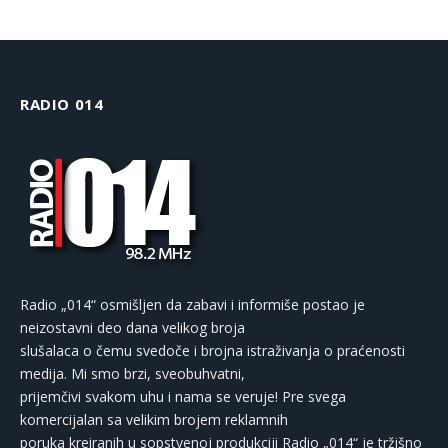
RADIO 014
Radio „014“ osmišljen da zabavi i informiše postao je
neizostavni deo dana velikog broja
slušalaca o čemu svedoče i brojna istraživanja o praćenosti
medija. Mi smo brzi, sveobuhvatni,
prijemčivi svakom uhu i nama se veruje! Pre svega
komercijalan sa velikim brojem reklamnih
poruka kreiranih u sopstvenoj produkciji Radio „014“ je tržišno