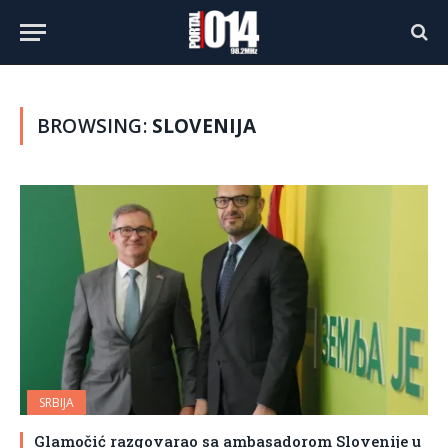
BROWSING:
SLOVENIJA
SRBIJA
Glamočić razgovarao sa ambasadorom Slovenije u