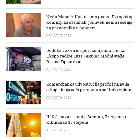
Neđo Mandić: Uputili smo pismo Evropskoj
komisiji za sastanak, još uvek nema rešenja
za prevoznike u Šengenu
АВГУСТ 7, 2026
Dodeljen okvirni sporazum,uniforme za
Ekspo radiće Luss Textile i Modni atelje
Biljana Tipsarević
АВГУСТ 7, 2026
Komercbanka udvostručila profit i najavila
otkup akcija uoči pregovora sa Unikreditom
АВГУСТ 6, 2026
U 10 časova najtopliji Sombor, Zrenjanin i
Kikinda sa 35 stepeni
АВГУСТ 6, 2026