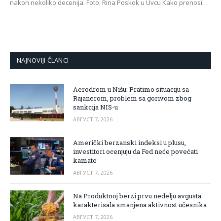
nakon nekoliko decenija. Foto: Rina Poskok u Uvcu Kako prenosi…
NAJNOVIJI ČLANCI
Aerodrom u Nišu: Pratimo situaciju sa
Rajanerom, problem sa gorivom zbog
sankcija NIS-u
АВГУСТ 7, 2026
Američki berzanski indeksi u plusu,
investitori ocenjuju da Fed neće povećati
kamate
АВГУСТ 7, 2026
Na Produktnoj berzi prvu nedelju avgusta
karakterisala smanjena aktivnost učesnika
АВГУСТ 7, 2026