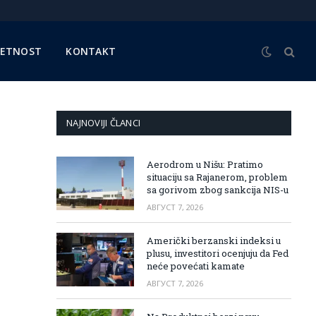
METNOST
KONTAKT
NAJNOVIJI ČLANCI
Aerodrom u Nišu: Pratimo
situaciju sa Rajanerom, problem
sa gorivom zbog sankcija NIS-u
АВГУСТ 7, 2026
Američki berzanski indeksi u
plusu, investitori ocenjuju da Fed
neće povećati kamate
АВГУСТ 7, 2026