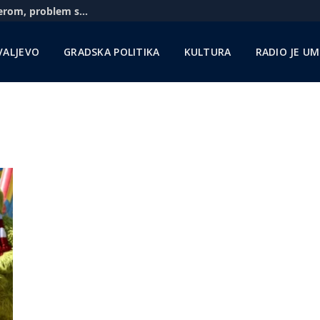
Aerodrom u Nišu: Pratimo situaciju sa Rajanerom, problem sa gorivom zbog sankcija NIS-u
VALJEVO
GRADSKA POLITIKA
KULTURA
RADIO JE U