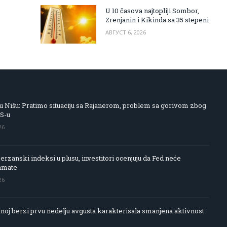
U 10 časova najtopliji Sombor,
Zrenjanin i Kikinda sa 35 stepeni
АВГУСТ 6, 2026
 Nišu: Pratimo situaciju sa Rajanerom, problem sa gorivom zbog
IS-u
26
rzanski indeksi u plusu, investitori ocenjuju da Fed neće
amate
26
noj berzi prvu nedelju avgusta karakterisala smanjena aktivnost