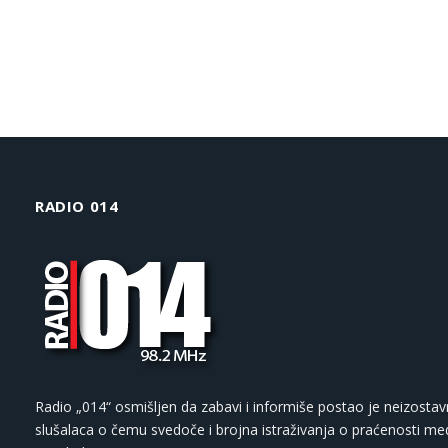
RADIO 014
Radio „014“ osmišljen da zabavi i informiše postao je neizostav
slušalaca o čemu svedoče i brojna istraživanja o praćenosti med