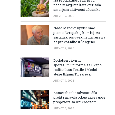
Na Produktnoj berzi prvu
nedelju avgusta karakterisala
smanjena aktivnost učesnika
АВГУСТ 7, 2026
Neđo Mandić: Uputili smo
pismo Evropskoj komisiji za
sastanak, još uvek nema rešenja
za prevoznike u Šengenu
АВГУСТ 7, 2026
Dodeljen okvirni
sporazum,uniforme za Ekspo
radiće Luss Textile i Modni
atelje Biljana Tipsarević
АВГУСТ 7, 2026
Komercbanka udvostručila
profit i najavila otkup akcija uoči
pregovora sa Unikreditom
АВГУСТ 6, 2026