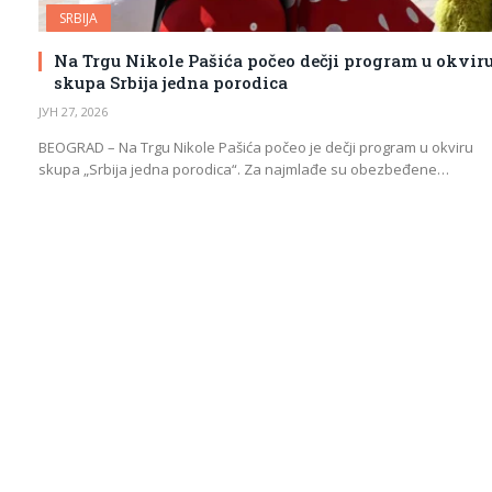
SRBIJA
Na Trgu Nikole Pašića počeo dečji program u okvir
skupa Srbija jedna porodica
ЈУН 27, 2026
BEOGRAD – Na Trgu Nikole Pašića počeo je dečji program u okviru
skupa „Srbija jedna porodica“. Za najmlađe su obezbeđene…