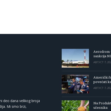
Aerodrom u
sankcija N
АВГУСТ 7, 20
Američki be
povećati k
АВГУСТ 7, 20
ni deo dana velikog broja
Na Produkt
ija. Mi smo brzi,
učesnika