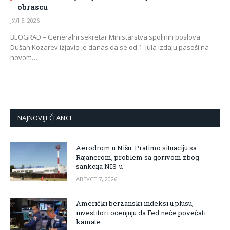
obrascu
ЈУЛ 5, 2026
BEOGRAD – Generalni sekretar Ministarstva spoljnih poslova
Dušan Kozarev izjavio je danas da se od 1. jula izdaju pasoši na
novom…
NAJNOVIJI ČLANCI
Aerodrom u Nišu: Pratimo situaciju sa
Rajanerom, problem sa gorivom zbog
sankcija NIS-u
АВГУСТ 7, 2026
Američki berzanski indeksi u plusu,
investitori ocenjuju da Fed neće povećati
kamate