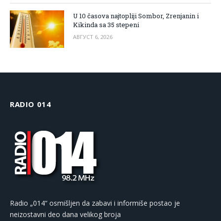
U 10 časova najtopliji Sombor, Zrenjanin i
Kikinda sa 35 stepeni
АВГУСТ 6, 2026
RADIO 014
Radio „014“ osmišljen da zabavi i informiše postao je
neizostavni deo dana velikog broja