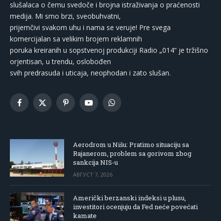
slušalaca o čemu svedoče i brojna istraživanja o praćenosti
medija. Mi smo brzi, sveobuhvatni,
prijemčivi svakom uhu i nama se veruje! Pre svega
komercijalan sa velikim brojem reklamnih
poruka kreiranih u sopstvenoj produkciji Radio „014“ je tržišno
orjentisan, u trendu, oslobođen
svih predrasuda i uticaja, neophodan i zato slušan.
Facebook
X
Pinterest
YouTube
WhatsApp
(Twitter)
Aerodrom u Nišu: Pratimo situaciju sa
Rajanerom, problem sa gorivom zbog
sankcija NIS-u
АВГУСТ 7, 2026
Američki berzanski indeksi u plusu,
investitori ocenjuju da Fed neće povećati
kamate