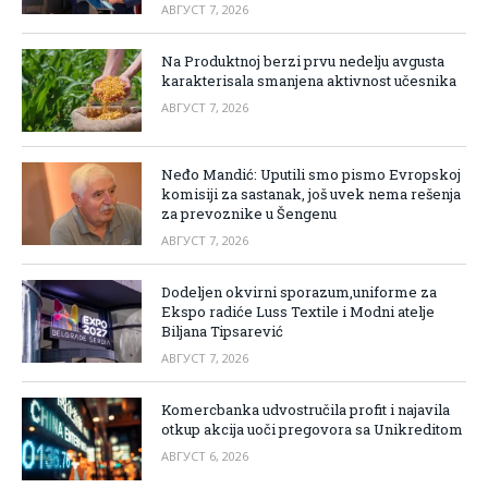
АВГУСТ 7, 2026
Na Produktnoj berzi prvu nedelju avgusta
karakterisala smanjena aktivnost učesnika
АВГУСТ 7, 2026
Neđo Mandić: Uputili smo pismo Evropskoj
komisiji za sastanak, još uvek nema rešenja
za prevoznike u Šengenu
АВГУСТ 7, 2026
Dodeljen okvirni sporazum,uniforme za
Ekspo radiće Luss Textile i Modni atelje
Biljana Tipsarević
АВГУСТ 7, 2026
Komercbanka udvostručila profit i najavila
otkup akcija uoči pregovora sa Unikreditom
АВГУСТ 6, 2026