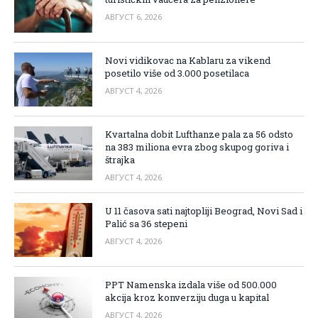
АВГУСТ 6, 2026
Novi vidikovac na Kablaru za vikend
posetilo više od 3.000 posetilaca
АВГУСТ 4, 2026
Kvartalna dobit Lufthanze pala za 56 odsto
na 383 miliona evra zbog skupog goriva i
štrajka
АВГУСТ 4, 2026
U 11 časova sati najtopliji Beograd, Novi Sad i
Palić sa 36 stepeni
АВГУСТ 4, 2026
PPT Namenska izdala više od 500.000
akcija kroz konverziju duga u kapital
АВГУСТ 4, 2026