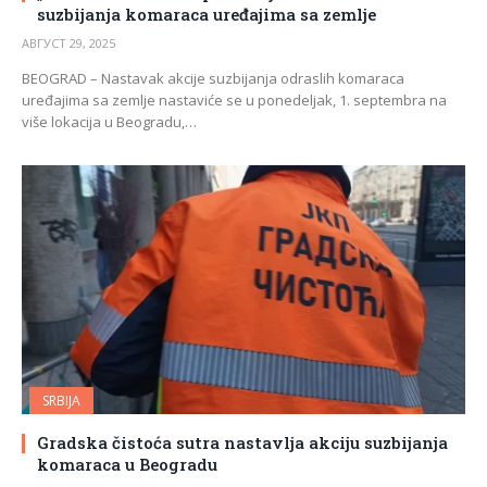
suzbijanja komaraca uređajima sa zemlje
АВГУСТ 29, 2025
BEOGRAD – Nastavak akcije suzbijanja odraslih komaraca
uređajima sa zemlje nastaviće se u ponedeljak, 1. septembra na
više lokacija u Beogradu,…
SRBIJA
Gradska čistoća sutra nastavlja akciju suzbijanja
komaraca u Beogradu