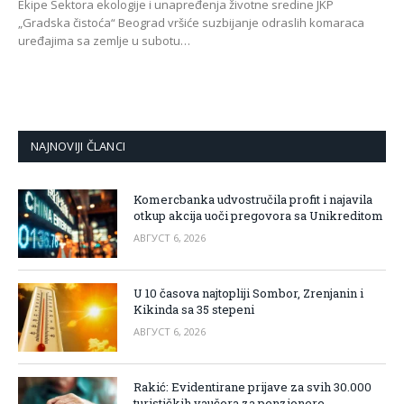
Ekipe Sektora ekologije i unapređenja životne sredine JKP
„Gradska čistoća“ Beograd vršiće suzbijanje odraslih komaraca
uređajima sa zemlje u subotu…
NAJNOVIJI ČLANCI
Komercbanka udvostručila profit i najavila
otkup akcija uoči pregovora sa Unikreditom
АВГУСТ 6, 2026
U 10 časova najtopliji Sombor, Zrenjanin i
Kikinda sa 35 stepeni
АВГУСТ 6, 2026
Rakić: Evidentirane prijave za svih 30.000
turističkih vaučera za penzionere