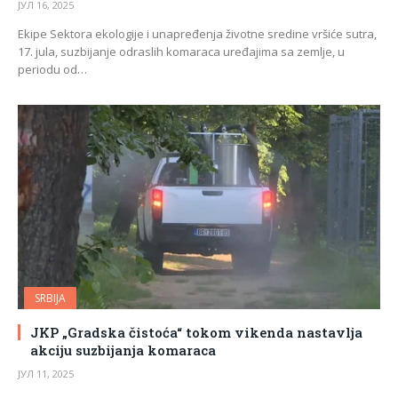
ЈУЛ 16, 2025
Ekipe Sektora ekologije i unapređenja životne sredine vršiće sutra,
17. jula, suzbijanje odraslih komaraca uređajima sa zemlje, u
periodu od…
SRBIJA
JKP „Gradska čistoća“ tokom vikenda nastavlja
akciju suzbijanja komaraca
ЈУЛ 11, 2025