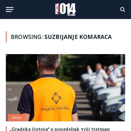
BROWSING:
SUZBIJANJE KOMARACA
SRBIJA
„Gradska čistoća“ u ponedeljak vrši tretman