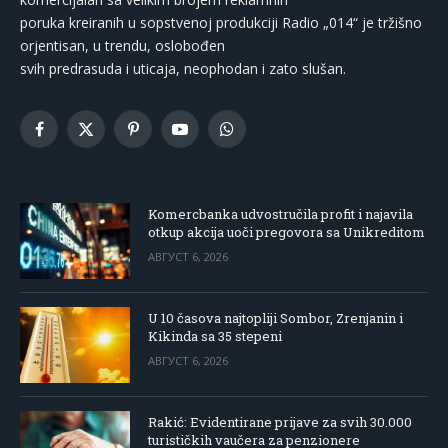
poruka kreiranih u sopstvenoj produkciji Radio „014“ je tržišno
orjentisan, u trendu, oslobođen
svih predrasuda i uticaja, neophodan i zato slušan.
Facebook
X
Pinterest
YouTube
WhatsApp
(Twitter)
Komercbanka udvostručila profit i najavila
otkup akcija uoči pregovora sa Unikreditom
АВГУСТ 6, 2026
U 10 časova najtopliji Sombor, Zrenjanin i
Kikinda sa 35 stepeni
АВГУСТ 6, 2026
Rakić: Evidentirane prijave za svih 30.000
turističkih vaučera za penzionere