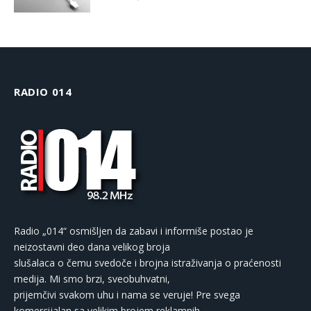
RADIO 014
Radio „014“ osmišljen da zabavi i informiše postao je
neizostavni deo dana velikog broja
slušalaca o čemu svedoče i brojna istraživanja o praćenosti
medija. Mi smo brzi, sveobuhvatni,
prijemčivi svakom uhu i nama se veruje! Pre svega
komercijalan sa velikim brojem reklamnih