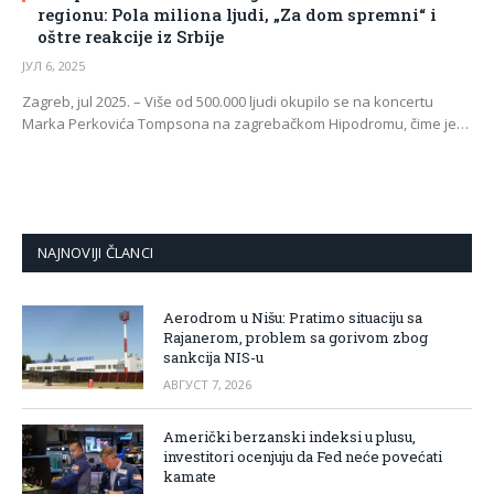
regionu: Pola miliona ljudi, „Za dom spremni“ i
oštre reakcije iz Srbije
ЈУЛ 6, 2025
Zagreb, jul 2025. – Više od 500.000 ljudi okupilo se na koncertu
Marka Perkovića Tompsona na zagrebačkom Hipodromu, čime je…
NAJNOVIJI ČLANCI
Aerodrom u Nišu: Pratimo situaciju sa
Rajanerom, problem sa gorivom zbog
sankcija NIS-u
АВГУСТ 7, 2026
Američki berzanski indeksi u plusu,
investitori ocenjuju da Fed neće povećati
kamate