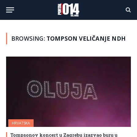
BROWSING:
TOMPSON VELIČANJE NDH
HRVATSKA
Tompsonov koncert u Zagrebu izazvao buru u