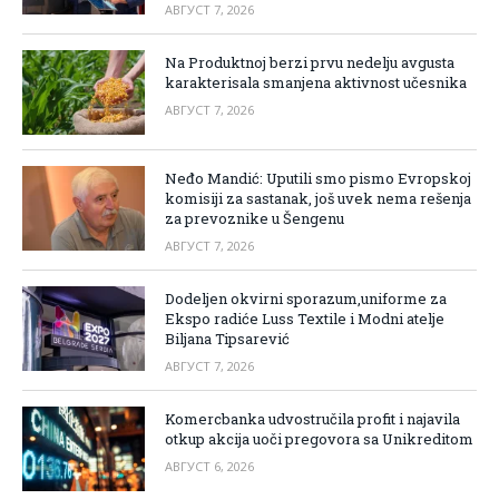
АВГУСТ 7, 2026
Na Produktnoj berzi prvu nedelju avgusta
karakterisala smanjena aktivnost učesnika
АВГУСТ 7, 2026
Neđo Mandić: Uputili smo pismo Evropskoj
komisiji za sastanak, još uvek nema rešenja
za prevoznike u Šengenu
АВГУСТ 7, 2026
Dodeljen okvirni sporazum,uniforme za
Ekspo radiće Luss Textile i Modni atelje
Biljana Tipsarević
АВГУСТ 7, 2026
Komercbanka udvostručila profit i najavila
otkup akcija uoči pregovora sa Unikreditom
АВГУСТ 6, 2026