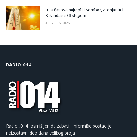
U 10 časova najtopliji Sombor, Zrenjanin i
Kikinda sa 35 stepeni
АВГУСТ 6, 2026
RADIO 014
Radio „014“ osmišljen da zabavi i informiše postao je
neizostavni deo dana velikog broja