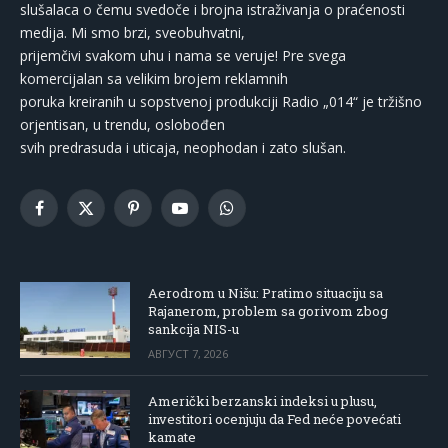
slušalaca o čemu svedoče i brojna istraživanja o praćenosti
medija. Mi smo brzi, sveobuhvatni,
prijemčivi svakom uhu i nama se veruje! Pre svega
komercijalan sa velikim brojem reklamnih
poruka kreiranih u sopstvenoj produkciji Radio „014“ je tržišno
orjentisan, u trendu, oslobođen
svih predrasuda i uticaja, neophodan i zato slušan.
Facebook
X
Pinterest
YouTube
WhatsApp
(Twitter)
Aerodrom u Nišu: Pratimo situaciju sa
Rajanerom, problem sa gorivom zbog
sankcija NIS-u
АВГУСТ 7, 2026
Američki berzanski indeksi u plusu,
investitori ocenjuju da Fed neće povećati
kamate