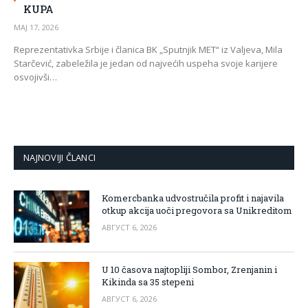
KUPA
МАЈ 17, 2026
Reprezentativka Srbije i članica BK „Sputnjik MET“ iz Valjeva, Mila
Starčević, zabeležila je jedan od najvećih uspeha svoje karijere
osvojivši…
NAJNOVIJI ČLANCI
Komercbanka udvostručila profit i najavila
otkup akcija uoči pregovora sa Unikreditom
АВГУСТ 6, 2026
U 10 časova najtopliji Sombor, Zrenjanin i
Kikinda sa 35 stepeni
АВГУСТ 6, 2026