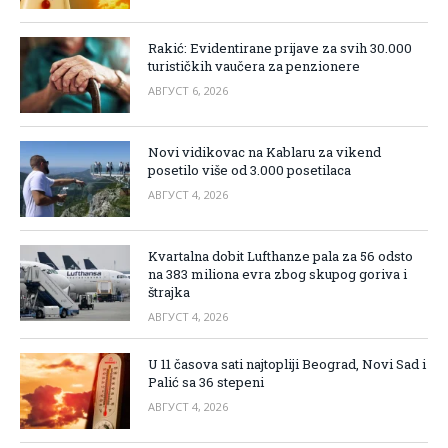
Rakić: Evidentirane prijave za svih 30.000
turističkih vaučera za penzionere
АВГУСТ 6, 2026
Novi vidikovac na Kablaru za vikend
posetilo više od 3.000 posetilaca
АВГУСТ 4, 2026
Kvartalna dobit Lufthanze pala za 56 odsto
na 383 miliona evra zbog skupog goriva i
štrajka
АВГУСТ 4, 2026
U 11 časova sati najtopliji Beograd, Novi Sad i
Palić sa 36 stepeni
АВГУСТ 4, 2026