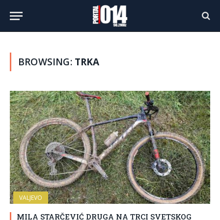
BROWSING:
TRKA
VALJEVO
MILA STARČEVIĆ DRUGA NA TRCI SVETSKOG