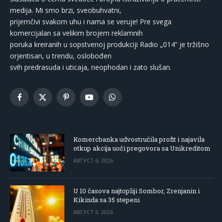
medija. Mi smo brzi, sveobuhvatni,
prijemčivi svakom uhu i nama se veruje! Pre svega
komercijalan sa velikim brojem reklamnih
poruka kreiranih u sopstvenoj produkciji Radio „014“ je tržišno
orjentisan, u trendu, oslobođen
svih predrasuda i uticaja, neophodan i zato slušan.
Facebook
X
Pinterest
YouTube
WhatsApp
(Twitter)
Komercbanka udvostručila profit i najavila
otkup akcija uoči pregovora sa Unikreditom
АВГУСТ 6, 2026
U 10 časova najtopliji Sombor, Zrenjanin i
Kikinda sa 35 stepeni
АВГУСТ 6, 2026