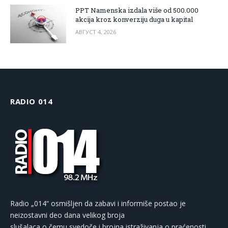
PPT Namenska izdala više od 500.000
akcija kroz konverziju duga u kapital
АВГУСТ 4, 2026
RADIO 014
Radio „014“ osmišljen da zabavi i informiše postao je
neizostavni deo dana velikog broja
slušalaca o čemu svedoče i brojna istraživanja o praćenosti