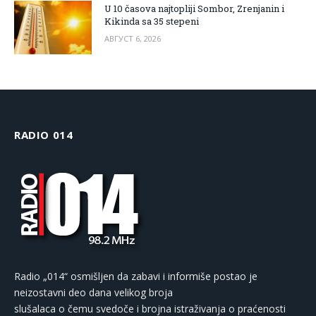
U 10 časova najtopliji Sombor, Zrenjanin i
Kikinda sa 35 stepeni
АВГУСТ 6, 2026
RADIO 014
Radio „014“ osmišljen da zabavi i informiše postao je
neizostavni deo dana velikog broja
slušalaca o čemu svedoče i brojna istraživanja o praćenosti