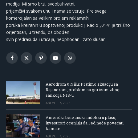
medija. Mi smo brzi, sveobuhvatni,
prijemčivi svakom uhu i nama se veruje! Pre svega
komercijalan sa velikim brojem reklamnih
poruka kreiranih u sopstvenoj produkciji Radio „014“ je tržišno
orjentisan, u trendu, oslobođen
svih predrasuda i uticaja, neophodan i zato slušan.
Facebook
X
Pinterest
YouTube
WhatsApp
(Twitter)
Aerodrom u Nišu: Pratimo situaciju sa
Rajanerom, problem sa gorivom zbog
sankcija NIS-u
АВГУСТ 7, 2026
Američki berzanski indeksi u plusu,
investitori ocenjuju da Fed neće povećati
kamate
АВГУСТ 7, 2026