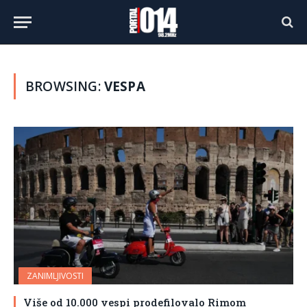
BROWSING:
VESPA
ZANIMLJIVOSTI
Više od 10.000 vespi prodefilovalo Rimom