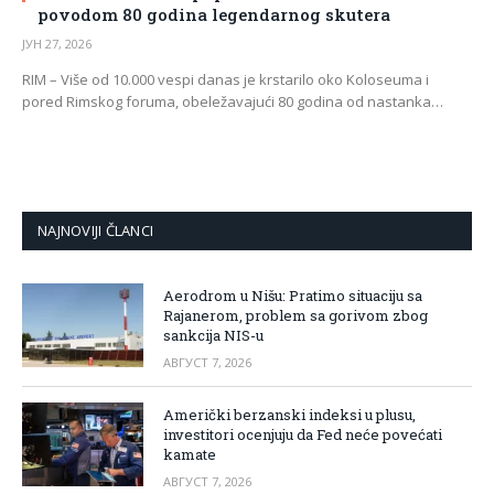
povodom 80 godina legendarnog skutera
ЈУН 27, 2026
RIM – Više od 10.000 vespi danas je krstarilo oko Koloseuma i
pored Rimskog foruma, obeležavajući 80 godina od nastanka…
NAJNOVIJI ČLANCI
Aerodrom u Nišu: Pratimo situaciju sa
Rajanerom, problem sa gorivom zbog
sankcija NIS-u
АВГУСТ 7, 2026
Američki berzanski indeksi u plusu,
investitori ocenjuju da Fed neće povećati
kamate
АВГУСТ 7, 2026