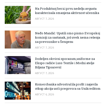
Na Produktnoj berzi prvu nedelju avgusta
karakterisala smanjena aktivnost učesnika
АВГУСТ 7, 2026
Neđo Mandić: Uputili smo pismo Evropskoj
komisiji za sastanak, još uvek nema rešenja
za prevoznike u Šengenu
АВГУСТ 7, 2026
Dodeljen okvirni sporazum,uniforme za
Ekspo radiće Luss Textile i Modni atelje
Biljana Tipsarević
АВГУСТ 7, 2026
Komercbanka udvostručila profit i najavila
otkup akcija uoči pregovora sa Unikreditom
АВГУСТ 6, 2026