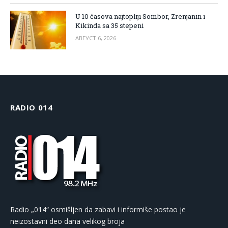
U 10 časova najtopliji Sombor, Zrenjanin i
Kikinda sa 35 stepeni
АВГУСТ 6, 2026
RADIO 014
Radio „014“ osmišljen da zabavi i informiše postao je
neizostavni deo dana velikog broja