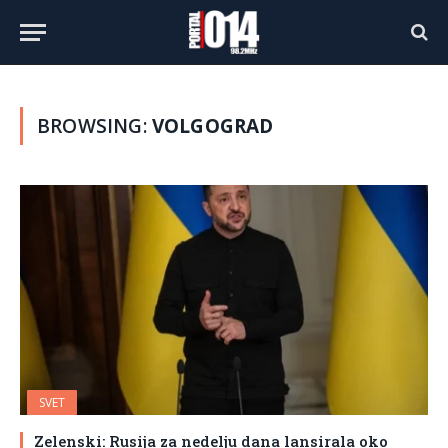
BROWSING:
VOLGOGRAD
SVET
Zelenski: Rusija za nedelju dana lansirala oko