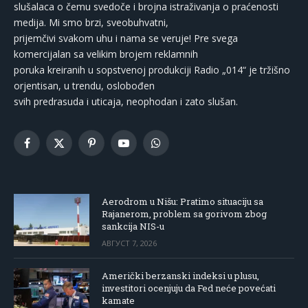
slušalaca o čemu svedoče i brojna istraživanja o praćenosti
medija. Mi smo brzi, sveobuhvatni,
prijemčivi svakom uhu i nama se veruje! Pre svega
komercijalan sa velikim brojem reklamnih
poruka kreiranih u sopstvenoj produkciji Radio „014“ je tržišno
orjentisan, u trendu, oslobođen
svih predrasuda i uticaja, neophodan i zato slušan.
Facebook
X
Pinterest
YouTube
WhatsApp
(Twitter)
Aerodrom u Nišu: Pratimo situaciju sa
Rajanerom, problem sa gorivom zbog
sankcija NIS-u
АВГУСТ 7, 2026
Američki berzanski indeksi u plusu,
investitori ocenjuju da Fed neće povećati
kamate