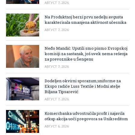
АВГУСТ 7, 2026
Na Produktnoj berzi prvu nedelju avgusta
karakterisala smanjena aktivnost učesnika
АВГУСТ 7, 2026
Neđo Mandić: Uputili smo pismo Evropskoj
komisiji za sastanak, još uvek nema rešenja
za prevoznike u Šengenu
АВГУСТ 7, 2026
Dodeljen okvirni sporazum,uniforme za
Ekspo radiće Luss Textile i Modni atelje
Biljana Tipsarević
АВГУСТ 7, 2026
Komercbanka udvostručila profit i najavila
otkup akcija uoči pregovora sa Unikreditom
АВГУСТ 6, 2026