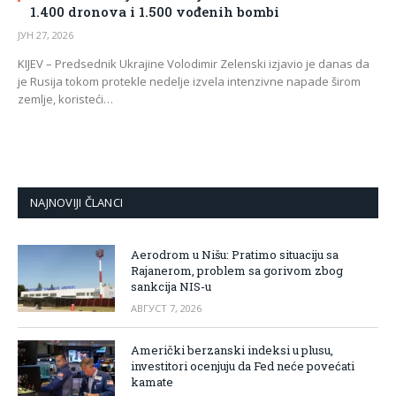
1.400 dronova i 1.500 vođenih bombi
ЈУН 27, 2026
KIJEV – Predsednik Ukrajine Volodimir Zelenski izjavio je danas da
je Rusija tokom protekle nedelje izvela intenzivne napade širom
zemlje, koristeći…
NAJNOVIJI ČLANCI
Aerodrom u Nišu: Pratimo situaciju sa
Rajanerom, problem sa gorivom zbog
sankcija NIS-u
АВГУСТ 7, 2026
Američki berzanski indeksi u plusu,
investitori ocenjuju da Fed neće povećati
kamate