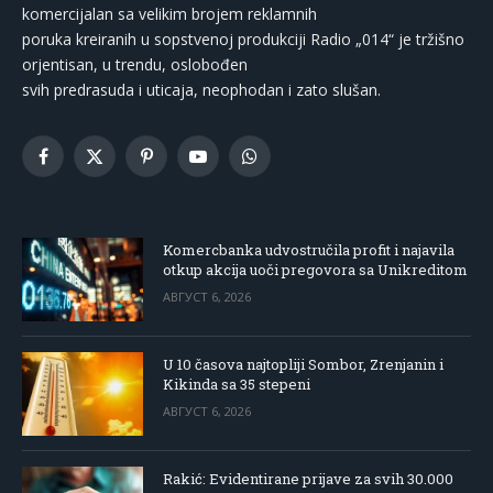
komercijalan sa velikim brojem reklamnih
poruka kreiranih u sopstvenoj produkciji Radio „014“ je tržišno
orjentisan, u trendu, oslobođen
svih predrasuda i uticaja, neophodan i zato slušan.
Facebook
X
Pinterest
YouTube
WhatsApp
(Twitter)
Komercbanka udvostručila profit i najavila
otkup akcija uoči pregovora sa Unikreditom
АВГУСТ 6, 2026
U 10 časova najtopliji Sombor, Zrenjanin i
Kikinda sa 35 stepeni
АВГУСТ 6, 2026
Rakić: Evidentirane prijave za svih 30.000