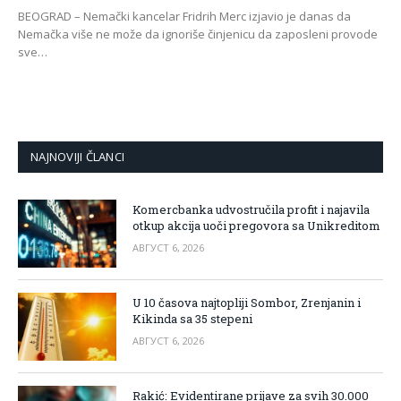
BEOGRAD – Nemački kancelar Fridrih Merc izjavio je danas da
Nemačka više ne može da ignoriše činjenicu da zaposleni provode
sve…
NAJNOVIJI ČLANCI
Komercbanka udvostručila profit i najavila
otkup akcija uoči pregovora sa Unikreditom
АВГУСТ 6, 2026
U 10 časova najtopliji Sombor, Zrenjanin i
Kikinda sa 35 stepeni
АВГУСТ 6, 2026
Rakić: Evidentirane prijave za svih 30.000