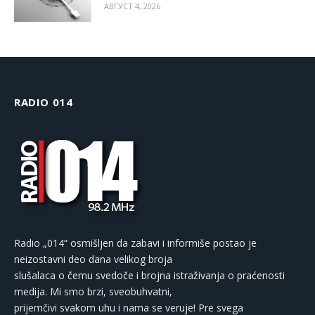
АВГУСТ 4, 2026
RADIO 014
Radio „014“ osmišljen da zabavi i informiše postao je
neizostavni deo dana velikog broja
slušalaca o čemu svedoče i brojna istraživanja o praćenosti
medija. Mi smo brzi, sveobuhvatni,
prijemčivi svakom uhu i nama se veruje! Pre svega