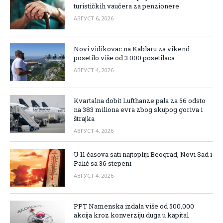
turističkih vaučera za penzionere
АВГУСТ 6, 2026
Novi vidikovac na Kablaru za vikend
posetilo više od 3.000 posetilaca
АВГУСТ 4, 2026
Kvartalna dobit Lufthanze pala za 56 odsto
na 383 miliona evra zbog skupog goriva i
štrajka
АВГУСТ 4, 2026
U 11 časova sati najtopliji Beograd, Novi Sad i
Palić sa 36 stepeni
АВГУСТ 4, 2026
PPT Namenska izdala više od 500.000
akcija kroz konverziju duga u kapital