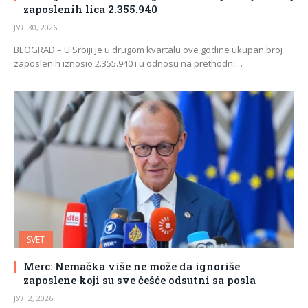
zaposlenih lica 2.355.940
ЈУЛ 30, 2026
BEOGRAD – U Srbiji je u drugom kvartalu ove godine ukupan broj
zaposlenih iznosio 2.355.940 i u odnosu na prethodni…
SVET
Merc: Nemačka više ne može da ignoriše
zaposlene koji su sve češće odsutni sa posla
ЈУЛ 2, 2026