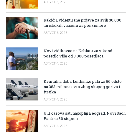
АВГУСТ 6, 2026
Rakić: Evidentirane prijave za svih 30.000
turističkih vaučera za penzionere
АВГУСТ 6, 2026
Novi vidikovac na Kablaru za vikend
posetilo više od 3.000 posetilaca
АВГУСТ 4, 2026
Kvartalna dobit Lufthanze pala za 56 odsto
na 383 miliona evra zbog skupog goriva i
štrajka
АВГУСТ 4, 2026
U 11 časova sati najtopliji Beograd, Novi Sad i
Palić sa 36 stepeni
АВГУСТ 4, 2026