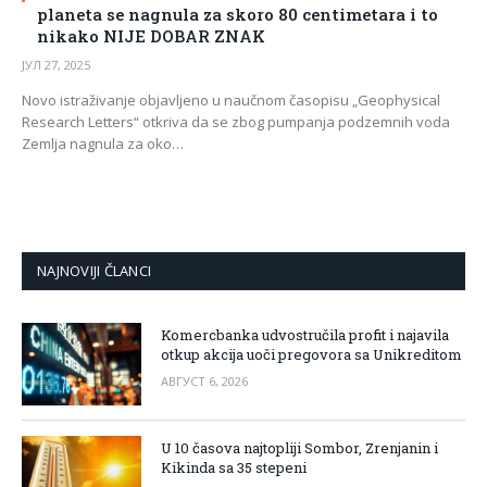
planeta se nagnula za skoro 80 centimetara i to
nikako NIJE DOBAR ZNAK
ЈУЛ 27, 2025
Novo istraživanje objavljeno u naučnom časopisu „Geophysical
Research Letters“ otkriva da se zbog pumpanja podzemnih voda
Zemlja nagnula za oko…
NAJNOVIJI ČLANCI
Komercbanka udvostručila profit i najavila
otkup akcija uoči pregovora sa Unikreditom
АВГУСТ 6, 2026
U 10 časova najtopliji Sombor, Zrenjanin i
Kikinda sa 35 stepeni