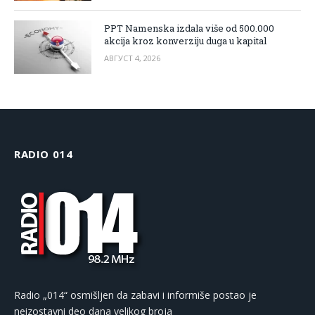
PPT Namenska izdala više od 500.000
akcija kroz konverziju duga u kapital
АВГУСТ 4, 2026
RADIO 014
Radio „014“ osmišljen da zabavi i informiše postao je
neizostavni deo dana velikog broja