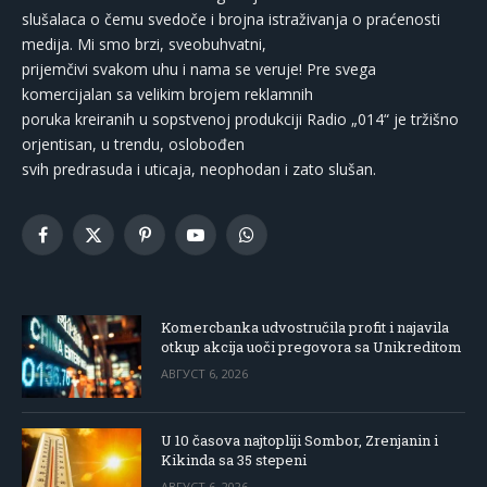
slušalaca o čemu svedoče i brojna istraživanja o praćenosti
medija. Mi smo brzi, sveobuhvatni,
prijemčivi svakom uhu i nama se veruje! Pre svega
komercijalan sa velikim brojem reklamnih
poruka kreiranih u sopstvenoj produkciji Radio „014“ je tržišno
orjentisan, u trendu, oslobođen
svih predrasuda i uticaja, neophodan i zato slušan.
Facebook
X
Pinterest
YouTube
WhatsApp
(Twitter)
Komercbanka udvostručila profit i najavila
otkup akcija uoči pregovora sa Unikreditom
АВГУСТ 6, 2026
U 10 časova najtopliji Sombor, Zrenjanin i
Kikinda sa 35 stepeni
АВГУСТ 6, 2026