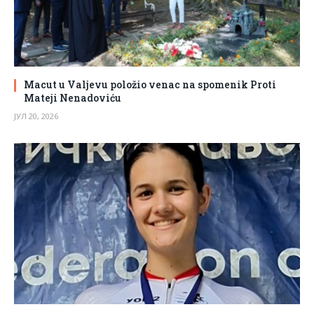
Macut u Valjevu položio venac na spomenik Proti
Mateji Nenadoviću
ЈУЛ 20, 2026