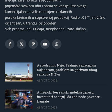
medija. Mi smo brzi, sveobuhvatni,
prijemčivi svakom uhu i nama se veruje! Pre svega
komercijalan sa velikim brojem reklamnih
poruka kreiranih u sopstvenoj produkciji Radio „014“ je tržišno
orjentisan, u trendu, oslobođen
svih predrasuda i uticaja, neophodan i zato slušan.
Facebook
X
Pinterest
YouTube
WhatsApp
(Twitter)
Aerodrom u Nišu: Pratimo situaciju sa
Rajanerom, problem sa gorivom zbog
sankcija NIS-u
АВГУСТ 7, 2026
Američki berzanski indeksi u plusu,
investitori ocenjuju da Fed neće povećati
kamate
АВГУСТ 7, 2026