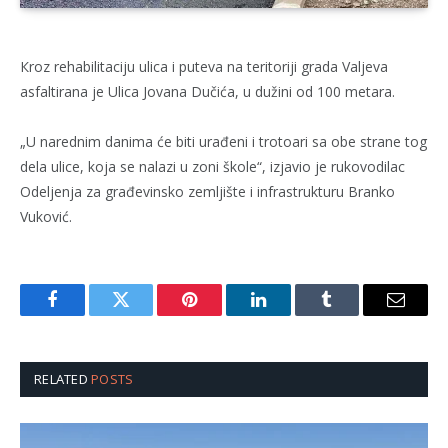
Кroz rehabilitaciju ulica i puteva na teritoriji grada Valjeva
asfaltirana je Ulica Jovana Dučića, u dužini od 100 metara.
„U narednim danima će biti urađeni i trotoari sa obe strane tog
dela ulice, koja se nalazi u zoni škole“, izjavio je rukovodilac
Odeljenja za građevinsko zemljište i infrastrukturu Branko
Vuković.
Facebook
Twitter
Pinterest
LinkedIn
Tumblr
Email
RELATED
POSTS