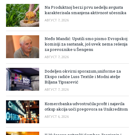
Na Produktnoj berzi prvu nedelju avgusta
karakterisala smanjena aktivnost učesnika
АВГУСТ 7, 2026
Neđo Mandić: Uputili smo pismo Evropskoj
komisiji za sastanak, još uvek nema rešenja
za prevoznike u Šengenu
АВГУСТ 7, 2026
Dodeljen okvirni sporazum,uniforme za
Ekspo radiće Luss Textile i Modni atelje
Biljana Tipsarević
АВГУСТ 7, 2026
Komercbanka udvostručila profit i najavila
otkup akcija uoči pregovora sa Unikreditom
АВГУСТ 6, 2026
U 10 časova najtopliji Sombor, Zrenjanin i