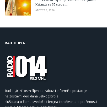
Kikinda sa 35 stepeni
АВГУСТ 6, 2026
RADIO 014
Radio „014“ osmišljen da zabavi i informiše postao je
neizostavni deo dana velikog broja
slušalaca o čemu svedoče i brojna istraživanja o praćenosti