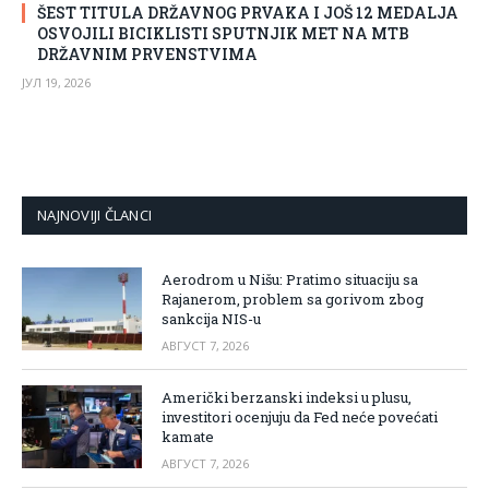
ŠEST TITULA DRŽAVNOG PRVAKA I JOŠ 12 MEDALJA
OSVOJILI BICIKLISTI SPUTNJIK MET NA MTB
DRŽAVNIM PRVENSTVIMA
ЈУЛ 19, 2026
NAJNOVIJI ČLANCI
Aerodrom u Nišu: Pratimo situaciju sa
Rajanerom, problem sa gorivom zbog
sankcija NIS-u
АВГУСТ 7, 2026
Američki berzanski indeksi u plusu,
investitori ocenjuju da Fed neće povećati
kamate
АВГУСТ 7, 2026