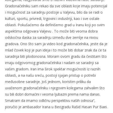
Gradonačelniku sam rekao da sve oblasti koje imaju potencijal
i mogućnost za saradnju postoje u Valjevu, bilo da se radi o
kulturi, sportu, privredi, trgovini i industriji, kao i sve ostale
oblasti. Pokušaćemo da definišemo grad u Iranu koji po svim
aspektima odgovara Valjevu . To može biti veoma dobra
odskočna daska za saradnju između dve zemlje na nivou
gradova. Ono što sam ja video kod gradonačelnika, jeste da je
mlad čovek koji je pun ideja i to može biti dobar znak da će ta
saradnja biti plodonosna. Moram ovom gradu da čestitam što
imaju odgovornog gradonačelnika i nadam se saradnji sa
vašim gradom. Iran ima širok spektar mogućnosti iz raznih
oblasti, a na našu sreću, postoji sjajan pristup o potrebi
međusobne saradnje. Još jednom, koristim priliku da
uvaženom gradonačelniku i njegovim kolegama zahvalim što
su bili dobri domaćini i veoma ljubazni prema nama danas.
Smatram da imamo odličnu perspektivu naših odnosa“,
poručio je ambasador Irana u Beogradu Rašid Hasan Pur Baei.