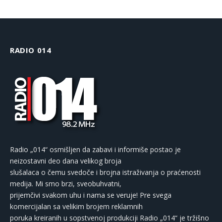
RADIO 014
Radio „014“ osmišljen da zabavi i informiše postao je
neizostavni deo dana velikog broja
slušalaca o čemu svedoče i brojna istraživanja o praćenosti
medija. Mi smo brzi, sveobuhvatni,
prijemčivi svakom uhu i nama se veruje! Pre svega
komercijalan sa velikim brojem reklamnih
poruka kreiranih u sopstvenoj produkciji Radio „014“ je tržišno