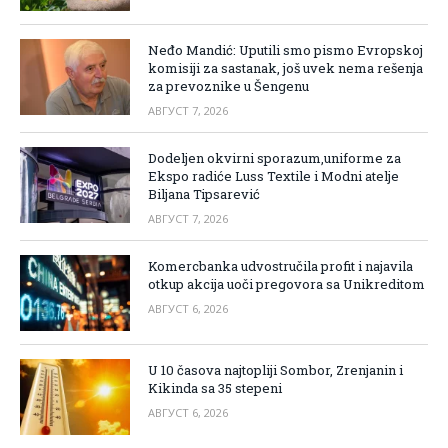
Neđo Mandić: Uputili smo pismo Evropskoj
komisiji za sastanak, još uvek nema rešenja
za prevoznike u Šengenu
АВГУСТ 7, 2026
Dodeljen okvirni sporazum,uniforme za
Ekspo radiće Luss Textile i Modni atelje
Biljana Tipsarević
АВГУСТ 7, 2026
Komercbanka udvostručila profit i najavila
otkup akcija uoči pregovora sa Unikreditom
АВГУСТ 6, 2026
U 10 časova najtopliji Sombor, Zrenjanin i
Kikinda sa 35 stepeni
АВГУСТ 6, 2026