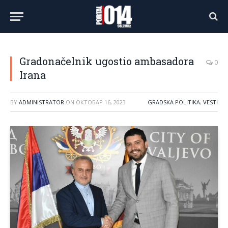
Gradonačelnik ugostio ambasadora
0
Irana
BY
ADMINISTRATOR
ON
ОКТОБАР 16, 2023
GRADSKA POLITIKA
,
VESTI