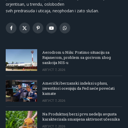
orjentisan, u trendu, oslobođen
svih predrasuda i uticaja, neophodan i zato slušan.
Facebook
X
Pinterest
YouTube
WhatsApp
(Twitter)
Aerodrom u Nišu: Pratimo situaciju sa
Rajanerom, problem sa gorivom zbog
sankcija NIS-u
АВГУСТ 7, 2026
Američki berzanski indeksi u plusu,
investitori ocenjuju da Fed neće povećati
kamate
АВГУСТ 7, 2026
Na Produktnoj berzi prvu nedelju avgusta
karakterisala smanjena aktivnost učesnika
АВГУСТ 7, 2026