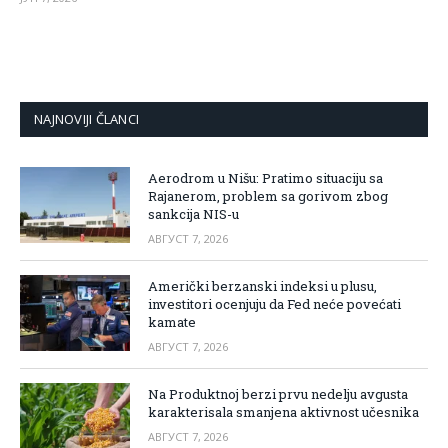
NAJNOVIJI ČLANCI
Aerodrom u Nišu: Pratimo situaciju sa
Rajanerom, problem sa gorivom zbog
sankcija NIS-u
АВГУСТ 7, 2026
Američki berzanski indeksi u plusu,
investitori ocenjuju da Fed neće povećati
kamate
АВГУСТ 7, 2026
Na Produktnoj berzi prvu nedelju avgusta
karakterisala smanjena aktivnost učesnika
АВГУСТ 7, 2026