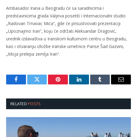
Ambasador Irana u Beogradu će sa saradnicima i
predstavnicima grada Valjeva posetiti i Internacionalni studio
„Radovan Trnavac Mića“, gde će prisustvovati prezentaciji
„Upoznajmo Iran“, koju će održati Aleksandar Dragović,
urednik izdavaštva u Iranskom kulturnom centru u Beogradu,
kao i otvaranju izložbe iranske umetnice Parise Šad Gazvini,
„Moja prelepa zemlja Iran“.
Facebook
Twitter
Pinterest
LinkedIn
Tumblr
Email
RELATED
POSTS