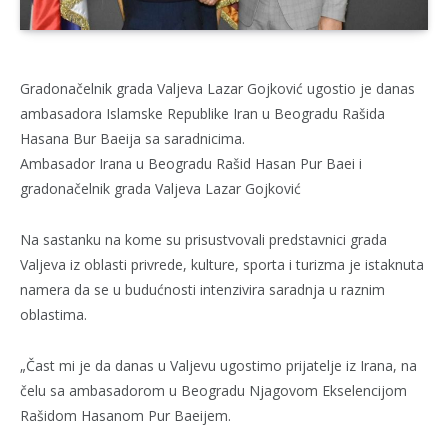
Gradonačelnik grada Valjeva Lazar Gojković ugostio je danas
ambasadora Islamske Republike Iran u Beogradu Rašida
Hasana Bur Baeija sa saradnicima.
Ambasador Irana u Beogradu Rašid Hasan Pur Baei i
gradonačelnik grada Valjeva Lazar Gojković
Na sastanku na kome su prisustvovali predstavnici grada
Valjeva iz oblasti privrede, kulture, sporta i turizma je istaknuta
namera da se u budućnosti intenzivira saradnja u raznim
oblastima.
„Čast mi je da danas u Valjevu ugostimo prijatelje iz Irana, na
čelu sa ambasadorom u Beogradu Njagovom Ekselencijom
Rašidom Hasanom Pur Baeijem.