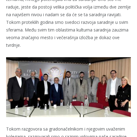
raduje, jeste da postoji velika politička volja između dve zemlje
na najvišem nivou i nadam se da će se ta saradnja ravijati.
Tokom proteklih godina smo svedoci razvoja saradnje u svim
sferama. Među svim tim oblastima kulturna saradnja zauzima
veoma značajno mesto i večerašnja izložba je dokaz ove
tvrdnje.
Tokom razgovora sa gradonačelnikom i njegovim uvaženim
kolegama, razgovarali smo o raznim vidovima naše saradnje.