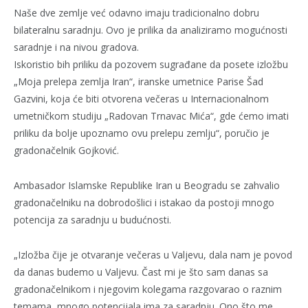
Naše dve zemlje već odavno imaju tradicionalno dobru
bilateralnu saradnju. Ovo je prilika da analiziramo mogućnosti
saradnje i na nivou gradova.
Iskoristio bih priliku da pozovem sugrađane da posete izložbu
„Moja prelepa zemlja Iran“, iranske umetnice Parise Šad
Gazvini, koja će biti otvorena večeras u Internacionalnom
umetničkom studiju „Radovan Trnavac Mića“, gde ćemo imati
priliku da bolje upoznamo ovu prelepu zemlju“, poručio je
gradonačelnik Gojković.
Ambasador Islamske Republike Iran u Beogradu se zahvalio
gradonačelniku na dobrodošlici i istakao da postoji mnogo
potencija za saradnju u budućnosti.
„Izložba čije je otvaranje večeras u Valjevu, dala nam je povod
da danas budemo u Valjevu. Čast mi je što sam danas sa
gradonačelnikom i njegovim kolegama razgovarao o raznim
temama, mnogo potencijala ima za saradnju. Ono što me