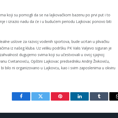
ima koji su pomogli da se na lajkovačkom bazenu po prvi put i to
nje i izrazio nadu da će i u budućem periodu Lajkovac ponovo biti
idealne uslove za razvoj vodenih sportova, bude ucrtan u plivačku
ačima iz našeg kluba. Uz veliku podršku PK Valis Valjevo siguran je
 zahvalnost dugujemo svima koji su učestvovali u ovoj sjajnoj
vanu Cvetanoviću, Opštini Lajkovac predsedniku Andriji Živkoviću,
e bi bilo ni organizovano u Lajkovcu, kao i svim zaposlenima u okviru
Facebook
Twitter
Pinterest
LinkedIn
Tumblr