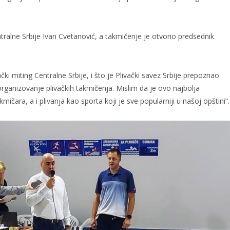
tralne Srbije Ivan Cvetanović, a takmičenje je otvorio predsednik
ki miting Centralne Srbije, i što je Plivački savez Srbije prepoznao
organizovanje plivačkih takmičenja. Mislim da je ovo najbolja
ara, a i plivanja kao sporta koji je sve popularniji u našoj opštini”.