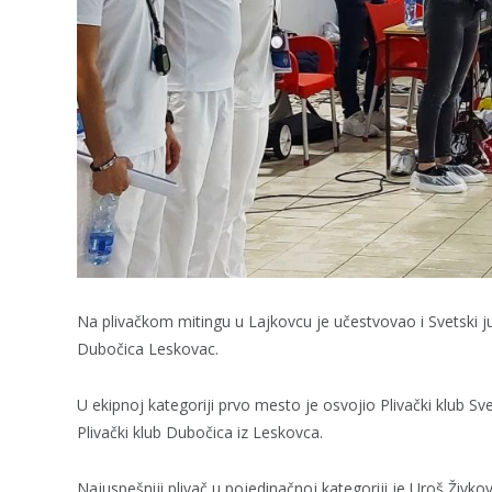
Na plivačkom mitingu u Lajkovcu je učestvovao i Svetski ju
Dubočica Leskovac.
U ekipnoj kategoriji prvo mesto je osvojio Plivački klub Sv
Plivački klub Dubočica iz Leskovca.
Najuspešniji plivač u pojedinačnoj kategoriji je Uroš Živko