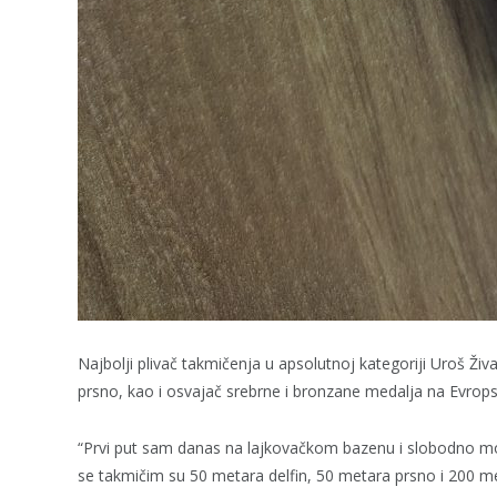
Najbolji plivač takmičenja u apsolutnoj kategoriji Uroš Živa
prsno, kao i osvajač srebrne i bronzane medalja na Evro
“Prvi put sam danas na lajkovačkom bazenu i slobodno mogu
se takmičim su 50 metara delfin, 50 metara prsno i 200 