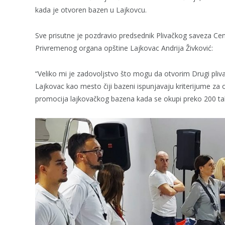
kada je otvoren bazen u Lajkovcu.
Sve prisutne je pozdravio predsednik Plivačkog saveza Cen
Privremenog organa opštine Lajkovac Andrija Živković:
“Veliko mi je zadovoljstvo što mogu da otvorim Drugi plivač
Lajkovac kao mesto čiji bazeni ispunjavaju kriterijume za 
promocija lajkovačkog bazena kada se okupi preko 200 takmič