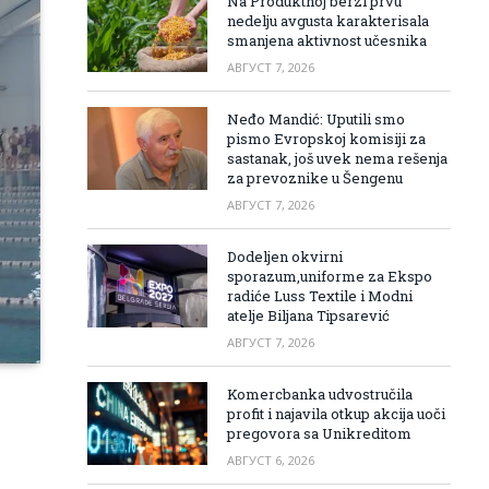
Na Produktnoj berzi prvu
nedelju avgusta karakterisala
smanjena aktivnost učesnika
АВГУСТ 7, 2026
Neđo Mandić: Uputili smo
pismo Evropskoj komisiji za
sastanak, još uvek nema rešenja
za prevoznike u Šengenu
АВГУСТ 7, 2026
Dodeljen okvirni
sporazum,uniforme za Ekspo
radiće Luss Textile i Modni
atelje Biljana Tipsarević
АВГУСТ 7, 2026
Komercbanka udvostručila
profit i najavila otkup akcija uoči
pregovora sa Unikreditom
АВГУСТ 6, 2026
d