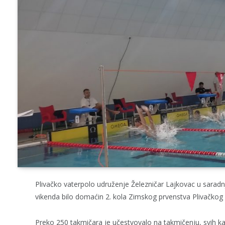
Plivačko vaterpolo udruženje Železničar Lajkovac u sara
vikenda bilo domaćin 2. kola Zimskog prvenstva Plivačkog 
Preko 250 takmičara je učestvovalo na takmičenju, svih ka