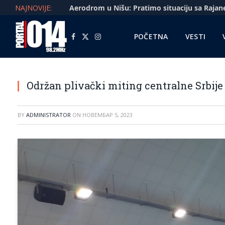
NAJNOVIJE:
POČETNA
VESTI
Facebook
X
Instagram
(Twitter)
Održan plivački miting centralne Srbije
BY
ADMINISTRATOR
ON
НОВЕМБАР 5, 2023