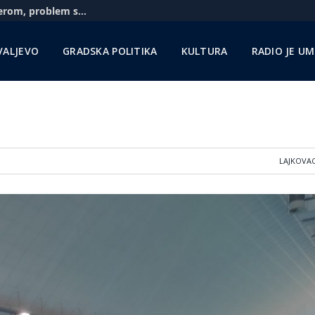
Američki berzanski indeksi u plusu, investitori ocenjuju da Fed neće povećati kamate
VALJEVO
GRADSKA POLITIKA
KULTURA
RADIO JE U
LAJKOVA