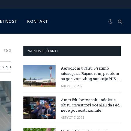
METNOST
KONTAKT
0
NAJNOVIJI ČLANCI
C
,
VESTI
Aerodrom u Nišu: Pratimo
situaciju sa Rajanerom, problem
sa gorivom zbog sankcija NIS-u
АВГУСТ 7, 2026
Američki berzanski indeksi u
plusu, investitori ocenjuju da Fed
neće povećati kamate
АВГУСТ 7, 2026