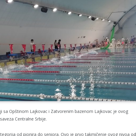
dnji sa Opštinom Lajkovac i Zatvorenim bazenom Lajkovac je ovog
saveza Centralne Srbije.
tegorija od pionira do seniora. Ovo je prvo takmičenje ovog nivoa o