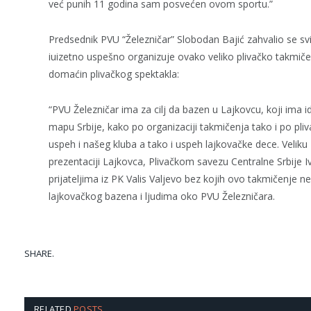
već punih 11 godina sam posvećen ovom sportu.”
Predsednik PVU “Železničar” Slobodan Bajić zahvalio se sv
iuizetno uspešno organizuje ovako veliko plivačko takmiče
domaćin plivačkog spektakla:
“PVU Železničar ima za cilj da bazen u Lajkovcu, koji ima 
mapu Srbije, kako po organizaciji takmičenja tako i po pliv
uspeh i našeg kluba a tako i uspeh lajkovačke dece. Veliku
prezentaciji Lajkovca, Plivačkom savezu Centralne Srbije I
prijateljima iz PK Valis Valjevo bez kojih ovo takmičenje n
lajkovačkog bazena i ljudima oko PVU Železničara.
SHARE.
RELATED
POSTS