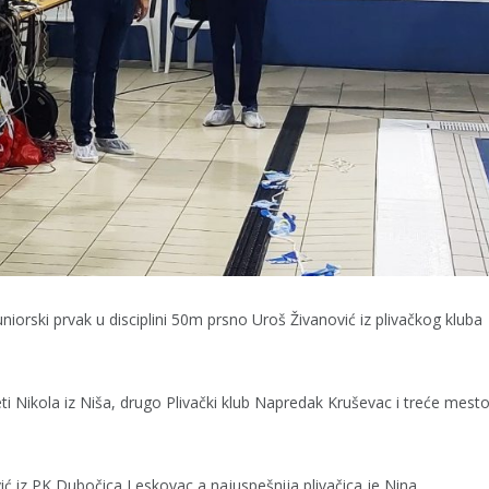
niorski prvak u disciplini 50m prsno Uroš Živanović iz plivačkog kluba
eti Nikola iz Niša, drugo Plivački klub Napredak Kruševac i treće mest
vić iz PK Dubočica Leskovac a najuspešnija plivačica je Nina