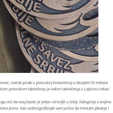
nović, svetski prvak u juniorskoj konkurenciji u disciplini 50 metara
pskom juniorskom takmičenju je nakon takmičenja u Lajkovcu rekao:
 reći da ovaj bazen je jedan od boljih u Srbiji. Kategorije u kojima
metara prsno. Kao sedmogodišnjak sam počeo da treniram plivanje i