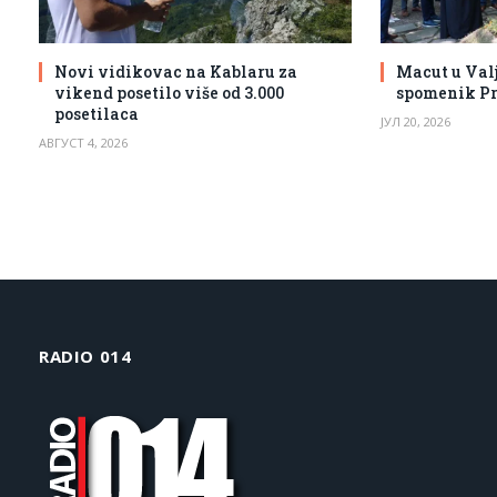
Novi vidikovac na Kablaru za
Macut u Val
vikend posetilo više od 3.000
spomenik Pr
posetilaca
ЈУЛ 20, 2026
АВГУСТ 4, 2026
RADIO 014