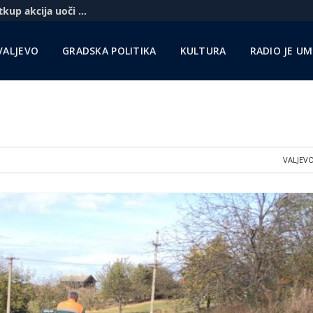
Komercbanka udvostručila profit i najavila otkup akcija uoči pregovora sa Unikreditom
VALJEVO
GRADSKA POLITIKA
KULTURA
RADIO JE U
VALJEV