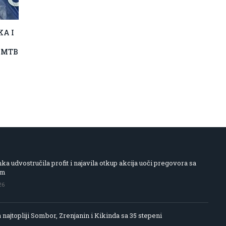
KA I
A MTB
 udvostručila profit i najavila otkup akcija uoči pregovora sa
om
26
 najtopliji Sombor, Zrenjanin i Kikinda sa 35 stepeni