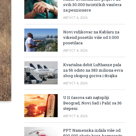
svih 30.000 turističkih vaučera
za penzionere
АВГУСТ 6, 2026
Novi vidikovac na Kablaru za
vikend posetilo više od 3.000
posetilaca
АВГУСТ 4, 2026
Kvartalna dobit Lufthanze pala
za 56 odsto na 383 miliona evra
zbog skupog goriva i štrajka
АВГУСТ 4, 2026
U 11 časova sati najtopliji
Beograd, Novi Sad i Palić sa 36
stepeni
АВГУСТ 4, 2026
PPT Namenska izdala više od
500.000 akcija kroz konverziju