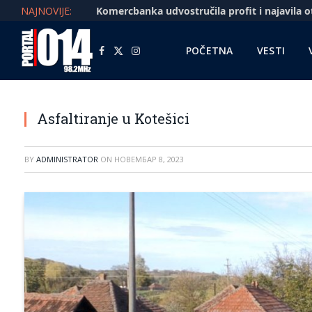
NAJNOVIJE:
POČETNA
VESTI
Facebook
X
Instagram
(Twitter)
Asfaltiranje u Kotešici
BY
ADMINISTRATOR
ON
НОВЕМБАР 8, 2023