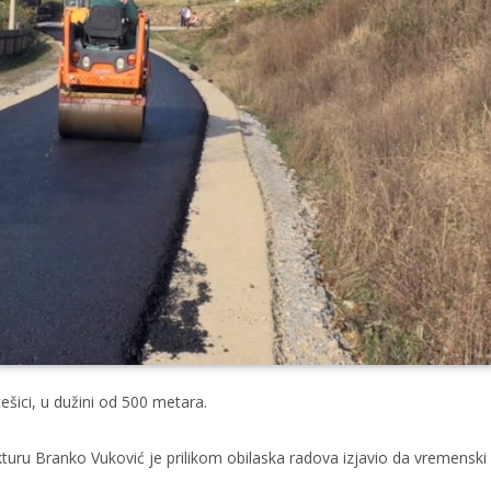
ešici, u dužini od 500 metara.
kturu Branko Vuković je prilikom obilaska radova izjavio da vremenski