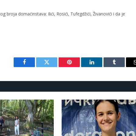
g broja domaćinstava: Ilići, Rosići, Tufegdžići, Živanovići i da je
Facebook
Twitter
Pinterest
LinkedIn
Tumblr