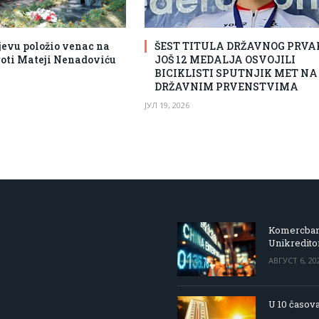
jevu položio venac na
ŠEST TITULA DRŽAVNOG PRVA
oti Mateji Nenadoviću
JOŠ 12 MEDALJA OSVOJILI
BICIKLISTI SPUTNJIK MET N
DRŽAVNIM PRVENSTVIMA
ЈУЛ 19, 2026
Komercbanka
Unikredit
АВГУСТ 6, 20
U 10 časova