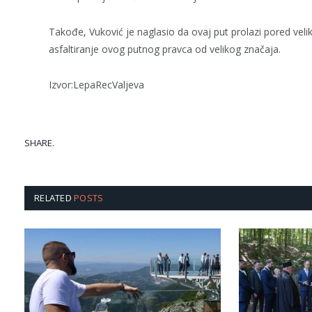
Takođe, Vuković je naglasio da ovaj put prolazi pored veliko
asfaltiranje ovog putnog pravca od velikog značaja.
Izvor:LepaRecValjeva
SHARE.
RELATED
POSTS