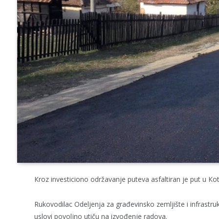
Кroz investiciono održavanje puteva asfaltiran je put u Кot
Rukovodilac Odeljenja za građevinsko zemljište i infrastru
uslovi povoljno utiču na izvođenje radova.