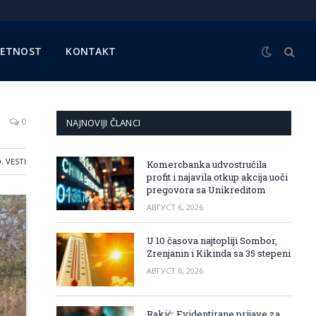
METNOST
KONTAKT
0
NAJNOVIJI ČLANCI
O
,
VESTI
Komercbanka udvostručila
profit i najavila otkup akcija uoči
pregovora sa Unikreditom
АВГУСТ 6, 2026
U 10 časova najtopliji Sombor,
Zrenjanin i Kikinda sa 35 stepeni
АВГУСТ 6, 2026
Rakić: Evidentirane prijave za