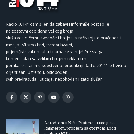
Radio „014“ osmišljen da zabavi i informiše postao je
neizostavni deo dana velikog broja
slušalaca o čemu svedoče i brojna istraživanja o praćenosti
medija. Mi smo brzi, sveobuhvatni,
prijemčivi svakom uhu i nama se veruje! Pre svega
komercijalan sa velikim brojem reklamnih
poruka kreiranih u sopstvenoj produkciji Radio „014“ je tržišno
orjentisan, u trendu, oslobođen
svih predrasuda i uticaja, neophodan i zato slušan.
Facebook
X
Pinterest
YouTube
WhatsApp
(Twitter)
Aerodrom u Nišu: Pratimo situaciju sa
Rajanerom, problem sa gorivom zbog
sankcija NIS-u