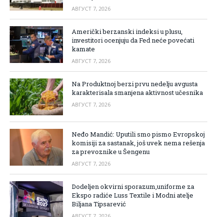
АВГУСТ 7, 2026
Američki berzanski indeksi u plusu,
investitori ocenjuju da Fed neće povećati
kamate
АВГУСТ 7, 2026
Na Produktnoj berzi prvu nedelju avgusta
karakterisala smanjena aktivnost učesnika
АВГУСТ 7, 2026
Neđo Mandić: Uputili smo pismo Evropskoj
komisiji za sastanak, još uvek nema rešenja
za prevoznike u Šengenu
АВГУСТ 7, 2026
Dodeljen okvirni sporazum,uniforme za
Ekspo radiće Luss Textile i Modni atelje
Biljana Tipsarević
АВГУСТ 7, 2026