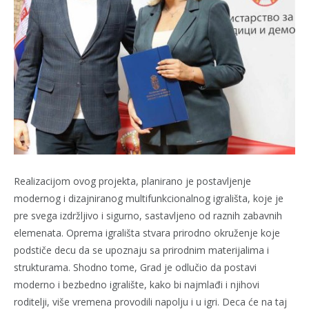
Realizacijom ovog projekta, planirano je postavljenje
modernog i dizajniranog multifunkcionalnog igrališta, koje je
pre svega izdržljivo i sigurno, sastavljeno od raznih zabavnih
elemenata. Oprema igrališta stvara prirodno okruženje koje
podstiče decu da se upoznaju sa prirodnim materijalima i
strukturama. Shodno tome, Grad je odlučio da postavi
moderno i bezbedno igralište, kako bi najmlađi i njihovi
roditelji, više vremena provodili napolju i u igri. Deca će na taj