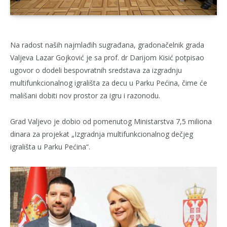
Na radost naših najmlađih sugrađana, gradonačelnik grada
Valjeva Lazar Gojković je sa prof. dr Darijom Кisić potpisao
ugovor o dodeli bespovratnih sredstava za izgradnju
multifunkcionalnog igrališta za decu u Parku Pećina, čime će
mališani dobiti nov prostor za igru i razonodu.
Grad Valjevo je dobio od pomenutog Ministarstva 7,5 miliona
dinara za projekat „Izgradnja multifunkcionalnog dečjeg
igrališta u Parku Pećina“.