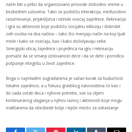
način biti u prilici da organizovano provode slobodno vreme u
bezbednim uslovima. Tako se podstiču interakcija, međusobno
razumevanje, prijateljstva i istinski osećaj zajednice. Rekreacija
i igra su aktivnosti koje podstiču socijalnu inkluziju i dobrobit
svih osoba na dva načina – tako što menjaju način na koji ljudi
misle i kako se osećaju, kao i kako doživljavaju sebe.
Sinergijski uticaj zajednice i pojedinca na igru i rekreaciju
pomaže da se smanji izolovanost dece i da se dete i porodica
potpunije integrišu u život zajednice.
Briga o najmlađim sugrađanima je važan korak za budućnost
lokalne zajednice, a u fokusu gradskog rukovodstva će kao i
do sada ostati deca i njihove potrebe, sve sa ciljem
kontinuiranog ulaganja u njihov razvoj i aktivnosti koje mogu
mališanima da obezbede bolje i lepše mesto za odrastanje