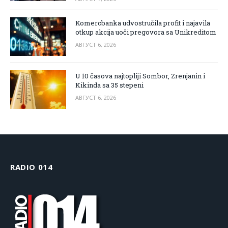
Komercbanka udvostručila profit i najavila
otkup akcija uoči pregovora sa Unikreditom
АВГУСТ 6, 2026
U 10 časova najtopliji Sombor, Zrenjanin i
Kikinda sa 35 stepeni
АВГУСТ 6, 2026
RADIO 014