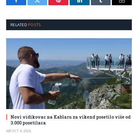
Facebook
Twitter
Pinterest
LinkedIn
Tumblr
Email
RELATED
POSTS
Novi vidikovac na Kablaru za vikend posetilo više od
3.000 posetilaca
АВГУСТ 4, 2026