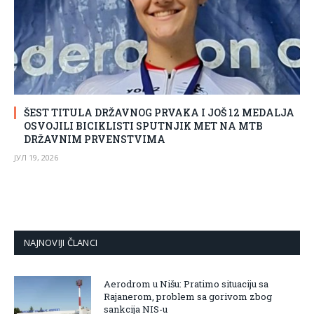
ŠEST TITULA DRŽAVNOG PRVAKA I JOŠ 12 MEDALJA
OSVOJILI BICIKLISTI SPUTNJIK MET NA MTB
DRŽAVNIM PRVENSTVIMA
ЈУЛ 19, 2026
NAJNOVIJI ČLANCI
Aerodrom u Nišu: Pratimo situaciju sa
Rajanerom, problem sa gorivom zbog
sankcija NIS-u