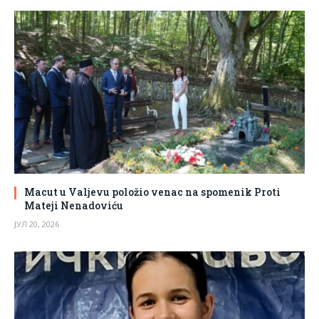
Macut u Valjevu položio venac na spomenik Proti
Mateji Nenadoviću
ЈУЛ 20, 2026