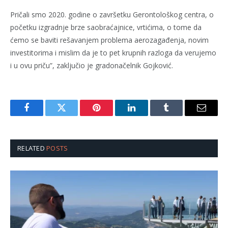
Pričali smo 2020. godine o završetku Gerontološkog centra, o
početku izgradnje brze saobraćajnice, vrtićima, o tome da
ćemo se baviti rešavanjem problema aerozagađenja, novim
investitorima i mislim da je to pet krupnih razloga da verujemo
i u ovu priču”, zaključio je gradonačelnik Gojković.
Facebook
Twitter
Pinterest
LinkedIn
Tumblr
Email
RELATED
POSTS