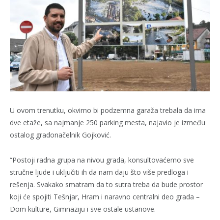
U ovom trenutku, okvirno bi podzemna garaža trebala da ima
dve etaže, sa najmanje 250 parking mesta, najavio je između
ostalog gradonačelnik Gojković.
“Postoji radna grupa na nivou grada, konsultovaćemo sve
stručne ljude i uključiti ih da nam daju što više predloga i
rešenja. Svakako smatram da to sutra treba da bude prostor
koji će spojiti Tešnjar, Hram i naravno centralni deo grada –
Dom kulture, Gimnaziju i sve ostale ustanove.