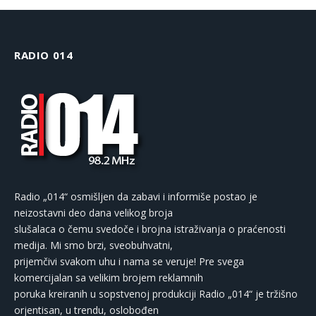
RADIO 014
Radio „014“ osmišljen da zabavi i informiše postao je
neizostavni deo dana velikog broja
slušalaca o čemu svedoče i brojna istraživanja o praćenosti
medija. Mi smo brzi, sveobuhvatni,
prijemčivi svakom uhu i nama se veruje! Pre svega
komercijalan sa velikim brojem reklamnih
poruka kreiranih u sopstvenoj produkciji Radio „014“ je tržišno
orjentisan, u trendu, oslobođen