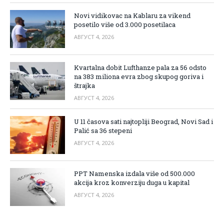
Novi vidikovac na Kablaru za vikend
posetilo više od 3.000 posetilaca
АВГУСТ 4, 2026
Kvartalna dobit Lufthanze pala za 56 odsto
na 383 miliona evra zbog skupog goriva i
štrajka
АВГУСТ 4, 2026
U 11 časova sati najtopliji Beograd, Novi Sad i
Palić sa 36 stepeni
АВГУСТ 4, 2026
PPT Namenska izdala više od 500.000
akcija kroz konverziju duga u kapital
АВГУСТ 4, 2026