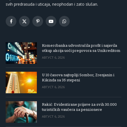
svih predrasuda i uticaja, neophodan i zato slušan.
Facebook
X
Pinterest
YouTube
WhatsApp
(Twitter)
Komercbanka udvostručila profit i najavila
otkup akcija uoči pregovora sa Unikreditom
АВГУСТ 6, 2026
U 10 časova najtopliji Sombor, Zrenjanin i
Kikinda sa 35 stepeni
АВГУСТ 6, 2026
Rakić: Evidentirane prijave za svih 30.000
turističkih vaučera za penzionere
АВГУСТ 6, 2026