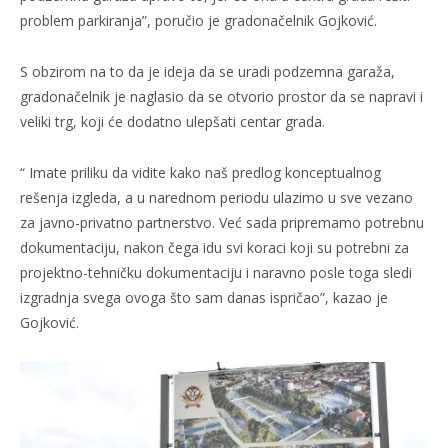
problem parkiranja”, poručio je gradonačelnik Gojković.
S obzirom na to da je ideja da se uradi podzemna garaža,
gradonačelnik je naglasio da se otvorio prostor da se napravi i
veliki trg, koji će dodatno ulepšati centar grada.
“ Imate priliku da vidite kako naš predlog konceptualnog
rešenja izgleda, a u narednom periodu ulazimo u sve vezano
za javno-privatno partnerstvo. Već sada pripremamo potrebnu
dokumentaciju, nakon čega idu svi koraci koji su potrebni za
projektno-tehničku dokumentaciju i naravno posle toga sledi
izgradnja svega ovoga što sam danas ispričao”, kazao je
Gojković.