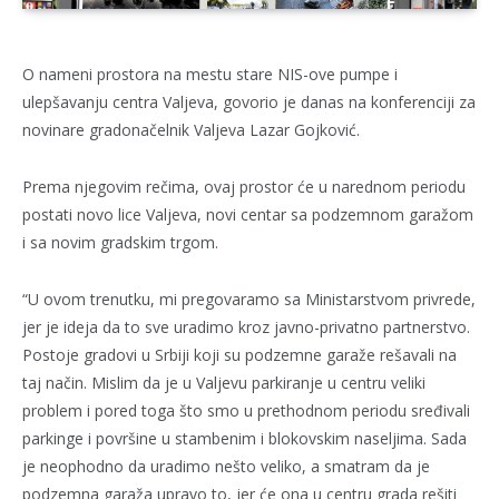
O nameni prostora na mestu stare NIS-ove pumpe i
ulepšavanju centra Valjeva, govorio je danas na konferenciji za
novinare gradonačelnik Valjeva Lazar Gojković.
Prema njegovim rečima, ovaj prostor će u narednom periodu
postati novo lice Valjeva, novi centar sa podzemnom garažom
i sa novim gradskim trgom.
“U ovom trenutku, mi pregovaramo sa Ministarstvom privrede,
jer je ideja da to sve uradimo kroz javno-privatno partnerstvo.
Postoje gradovi u Srbiji koji su podzemne garaže rešavali na
taj način. Mislim da je u Valjevu parkiranje u centru veliki
problem i pored toga što smo u prethodnom periodu sređivali
parkinge i površine u stambenim i blokovskim naseljima. Sada
je neophodno da uradimo nešto veliko, a smatram da je
podzemna garaža upravo to, jer će ona u centru grada rešiti