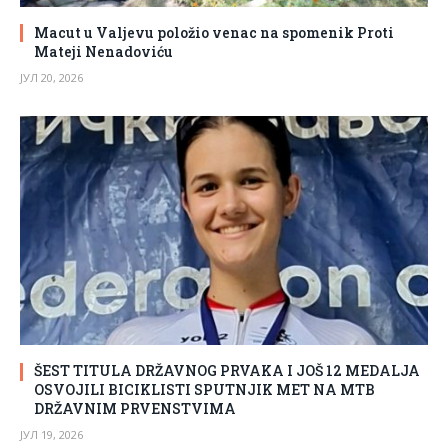
Macut u Valjevu položio venac na spomenik Proti
Mateji Nenadoviću
ЈУЛ 20, 2026
ŠEST TITULA DRŽAVNOG PRVAKA I JOŠ 12 MEDALJA
OSVOJILI BICIKLISTI SPUTNJIK MET NA MTB
DRŽAVNIM PRVENSTVIMA
ЈУЛ 19, 2026