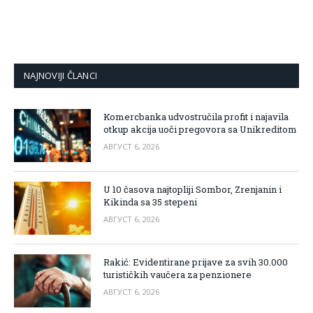
NAJNOVIJI ČLANCI
Komercbanka udvostručila profit i najavila
otkup akcija uoči pregovora sa Unikreditom
АВГУСТ 6, 2026
U 10 časova najtopliji Sombor, Zrenjanin i
Kikinda sa 35 stepeni
АВГУСТ 6, 2026
Rakić: Evidentirane prijave za svih 30.000
turističkih vaučera za penzionere
АВГУСТ 6, 2026