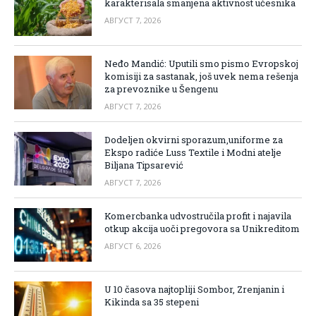
karakterisala smanjena aktivnost učesnika
АВГУСТ 7, 2026
Neđo Mandić: Uputili smo pismo Evropskoj
komisiji za sastanak, još uvek nema rešenja
za prevoznike u Šengenu
АВГУСТ 7, 2026
Dodeljen okvirni sporazum,uniforme za
Ekspo radiće Luss Textile i Modni atelje
Biljana Tipsarević
АВГУСТ 7, 2026
Komercbanka udvostručila profit i najavila
otkup akcija uoči pregovora sa Unikreditom
АВГУСТ 6, 2026
U 10 časova najtopliji Sombor, Zrenjanin i
Kikinda sa 35 stepeni