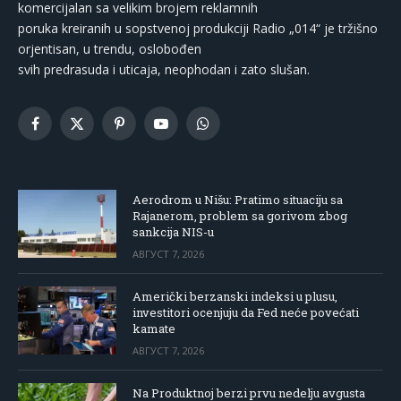
komercijalan sa velikim brojem reklamnih
poruka kreiranih u sopstvenoj produkciji Radio „014“ je tržišno
orjentisan, u trendu, oslobođen
svih predrasuda i uticaja, neophodan i zato slušan.
Facebook
X
Pinterest
YouTube
WhatsApp
(Twitter)
Aerodrom u Nišu: Pratimo situaciju sa
Rajanerom, problem sa gorivom zbog
sankcija NIS-u
АВГУСТ 7, 2026
Američki berzanski indeksi u plusu,
investitori ocenjuju da Fed neće povećati
kamate
АВГУСТ 7, 2026
Na Produktnoj berzi prvu nedelju avgusta