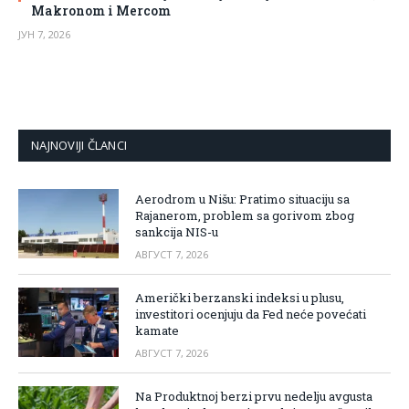
Makronom i Mercom
ЈУН 7, 2026
NAJNOVIJI ČLANCI
Aerodrom u Nišu: Pratimo situaciju sa
Rajanerom, problem sa gorivom zbog
sankcija NIS-u
АВГУСТ 7, 2026
Američki berzanski indeksi u plusu,
investitori ocenjuju da Fed neće povećati
kamate
АВГУСТ 7, 2026
Na Produktnoj berzi prvu nedelju avgusta