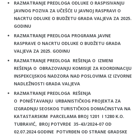
RAZMATRANJE PREDLOGA ODLUKE O RASPISIVANJU
JAVNOG POZIVA ZA UČEŠĆE U JAVNOJ RASPRAVI O
NACRTU ODLUKE O BUDŽETU GRADA VALJEVA ZA 2025.
GODINU
RAZMATRANJE PREDLOGA PROGRAMA JAVNE
RASPRAVE O NACRTU ODLUKE O BUDŽETU GRADA
VALJEVA ZA 2025. GODINU
RAZMATRANJE PREDLOGA
REŠENJA O
IZMENI
REŠENJA O
OBRAZOVANJU KOMISIJE ZA KOORDINACIJU
INSPEKCIJSKOG NADZORA NAD POSLOVIMA IZ IZVORNE
NADLEŽNOSTI GRADA VALJEVA
RAZMATRANJE PREDLOGA
REŠENJA
O
PONIŠTAVANJU URBANISTIČKOG PROJEKTA ZA
IZGRADNJU SEOSKOG TURISTIČKOG DOMAĆINSTVA NA
KATASTARSKIM PARCELAMA BROJ 1201 I 1280 K.O.
TUBRAVIĆ, BROJ POTVRDE 35-43/2024-07 OD
02.07.2024 GODINE POTVRĐEN OD STRANE GRADSKE