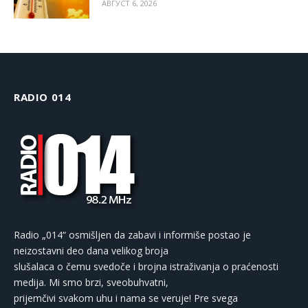
АВГУСТ 6, 2026
RADIO 014
Radio „014“ osmišljen da zabavi i informiše postao je
neizostavni deo dana velikog broja
slušalaca o čemu svedoče i brojna istraživanja o praćenosti
medija. Mi smo brzi, sveobuhvatni,
prijemčivi svakom uhu i nama se veruje! Pre svega