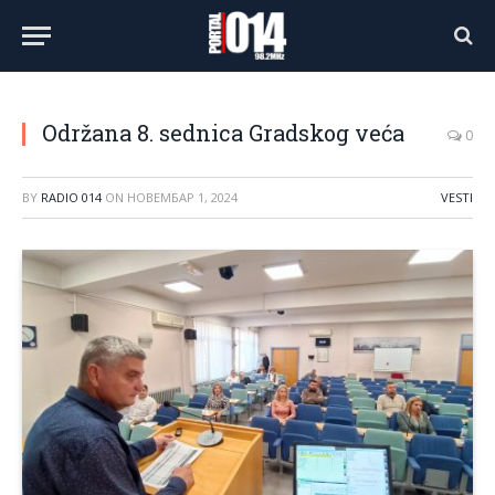
Održana 8. sednica Gradskog veća
0
BY
RADIO 014
ON
НОВЕМБАР 1, 2024
VESTI