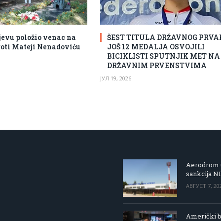
jevu položio venac na
ŠEST TITULA DRŽAVNOG PRVA
oti Mateji Nenadoviću
JOŠ 12 MEDALJA OSVOJILI
BICIKLISTI SPUTNJIK MET N
DRŽAVNIM PRVENSTVIMA
ЈУЛ 19, 2026
Aerodrom u
sankcija N
АВГУСТ 7, 20
Američki be