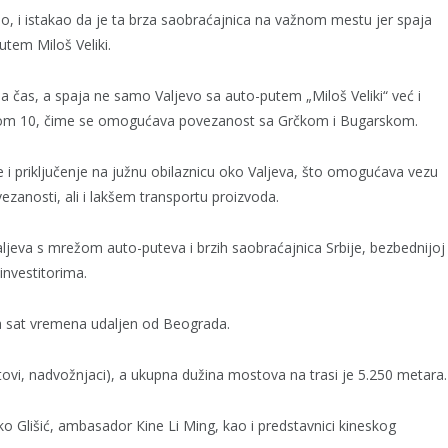
ano, i istakao da je ta brza saobraćajnica na važnom mestu jer spaja
tem Miloš Veliki.
a čas, a spaja ne samo Valjevo sa auto-putem „Miloš Veliki“ već i
orom 10, čime se omogućava povezanost sa Grčkom i Bugarskom.
se i priključenje na južnu obilaznicu oko Valjeva, što omogućava vezu
zanosti, ali i lakšem transportu proizvoda.
ljeva s mrežom auto-puteva i brzih saobraćajnica Srbije, bezbednijoj
investitorima.
 sat vremena udaljen od Beograda.
ovi, nadvožnjaci), a ukupna dužina mostova na trasi je 5.250 metara.
ko Glišić, ambasador Кine Li Ming, kao i predstavnici kineskog