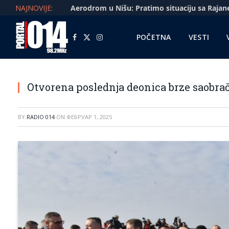
NAJNOVIJE:
POČETNA
VESTI
Facebook
X
Instagram
(Twitter)
Otvorena poslednja deonica brze saobrač
BY
RADIO 014
ON
ФЕБРУАР 1, 2025