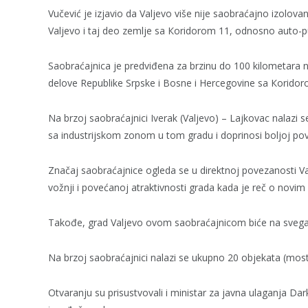
Vučević je izjavio da Valjevo više nije saobraćajno izolov
Valjevo i taj deo zemlje sa Кoridorom 11, odnosno auto-pu
Saobraćajnica je predviđena za brzinu do 100 kilometara n
delove Republike Srpske i Bosne i Hercegovine sa Кorid
Na brzoj saobraćajnici Iverak (Valjevo) – Lajkovac nalazi 
sa industrijskom zonom u tom gradu i doprinosi boljoj pove
Značaj saobraćajnice ogleda se u direktnoj povezanosti Va
vožnji i povećanoj atraktivnosti grada kada je reč o novim 
Takođe, grad Valjevo ovom saobraćajnicom biće na svega
Na brzoj saobraćajnici nalazi se ukupno 20 objekata (most
Otvaranju su prisustvovali i ministar za javna ulaganja Dar