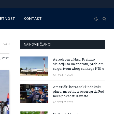
METNOST
KONTAKT
0
NAJNOVIJI ČLANCI
O
,
VESTI
Aerodrom u Nišu: Pratimo
situaciju sa Rajanerom, problem
sa gorivom zbog sankcija NIS-u
АВГУСТ 7, 2026
Američki berzanski indeksi u
plusu, investitori ocenjuju da Fed
neće povećati kamate
АВГУСТ 7, 2026