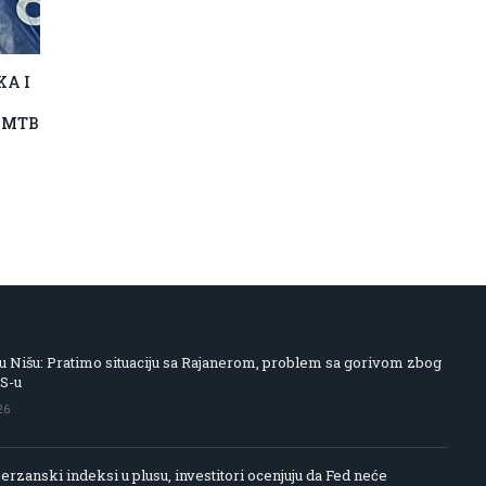
KA I
A MTB
 Nišu: Pratimo situaciju sa Rajanerom, problem sa gorivom zbog
IS-u
26
rzanski indeksi u plusu, investitori ocenjuju da Fed neće