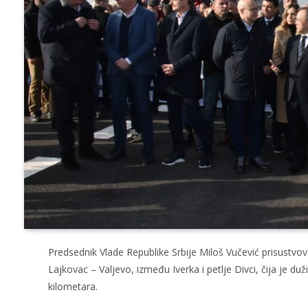
Predsednik Vlade Republike Srbije Miloš Vučević prisustvo
Lajkovac – Valjevo, između Iverka i petlje Divci, čija je d
kilometara.