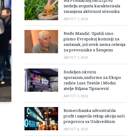
Na Produktnoj berzi prvu
nedelju avgusta karakterisala
smanjena aktivnost učesnika
АВГУСТ 7, 2026
Neđo Mandić: Uputili smo
pismo Evropskoj komisiji za
sastanak, još uvek nema rešenja
za prevoznike u Šengenu
АВГУСТ 7, 2026
Dodeljen okvirni
sporazum,uniforme za Ekspo
radiće Luss Textile i Modni
atelje Biljana Tipsarević
АВГУСТ 7, 2026
Komercbanka udvostručila
profit i najavila otkup akcija uoči
pregovora sa Unikreditom
АВГУСТ 6, 2026