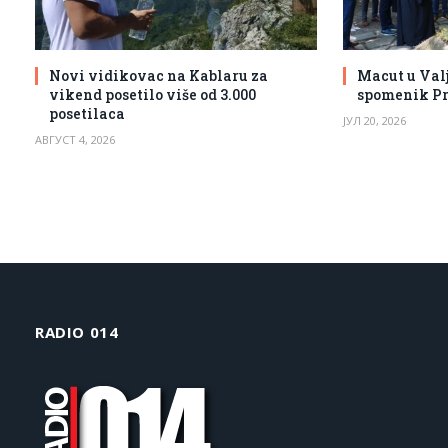
Novi vidikovac na Kablaru za
Macut u Val
vikend posetilo više od 3.000
spomenik Pr
posetilaca
ЈУЛ 20, 2026
АВГУСТ 4, 2026
RADIO 014