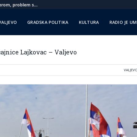
Aerodrom u Nišu: Pratimo situaciju sa Rajanerom, problem sa gorivom zbog sankcija NIS-u
VALJEVO
GRADSKA POLITIKA
KULTURA
RADIO JE U
ajnice Lajkovac – Valjevo
VALJEV