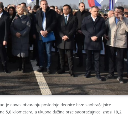
vao je danas otvaranju poslednje deonice brze saobraćajnice
užina 5,8 kilometara, a ukupna dužina brze saobraćajnice iznosi 18,2